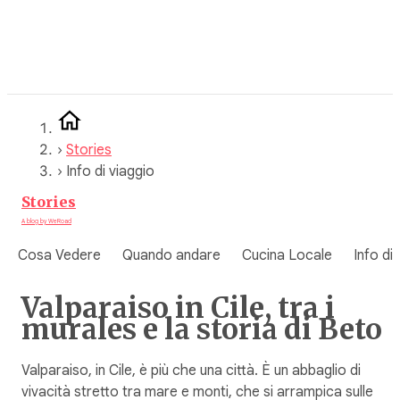
Vai
al
contenuto
›
Stories
›
Info di viaggio
Stories
A blog by WeRoad
Cosa Vedere
Quando andare
Cucina Locale
Info di
Valparaiso in Cile, tra i
murales e la storia di Beto
Valparaiso, in Cile, è più che una città. È un abbaglio di
vivacità stretto tra mare e monti, che si arrampica sulle