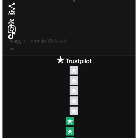
I viaggi e il mondo WeRoad
Destinazioni
Info & link utili (si
spera)
Viaggi di
gruppo Nord
Contatti
America
FAQ
Viaggi di
gruppo
Termini e
Centro
condizioni
America
Condizioni
Viaggi di
generali
gruppo Sud