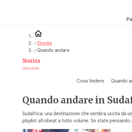
Vai
al
Pa
contenuto
›
Stories
›
Quando andare
Stories
A blog by WeRoad
Cosa Vedere
Quando a
Quando andare in Sudafr
Sudafrica: una destinazione che sembra uscita da un
playlist afrobeat a tutto volume. Se state pensando 