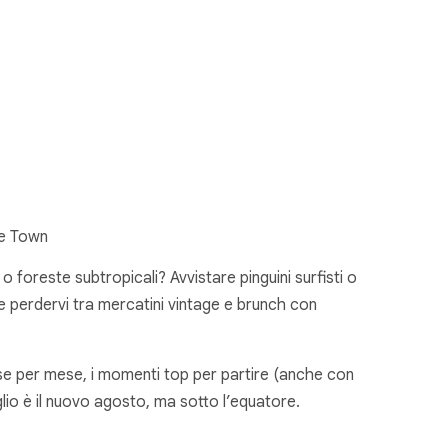
pe Town
foreste subtropicali? Avvistare pinguini surfisti o
nte perdervi tra mercatini vintage e brunch con
mese per mese, i momenti top per partire (anche con
glio è il nuovo agosto, ma sotto l’equatore.