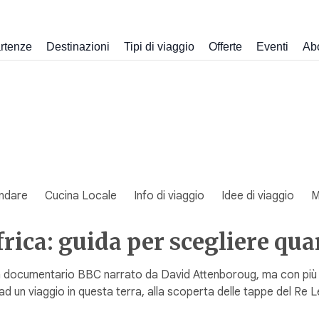
rtenze
Destinazioni
Tipi di viaggio
Offerte
Eventi
Ab
ndare
Cucina Locale
Info di viaggio
Idee di viaggio
M
ica: guida per scegliere qua
 documentario BBC narrato da David Attenboroug, ma con più vib
ad un viaggio in questa terra, alla scoperta delle tappe del Re