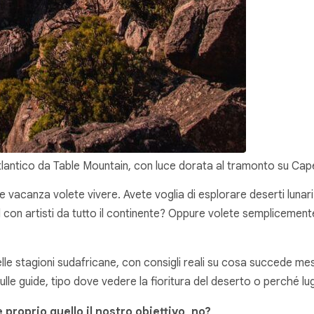
Atlantico da Table Mountain, con luce dorata al tramonto su Ca
canza volete vivere. Avete voglia di esplorare deserti lunari o 
ival con artisti da tutto il continente? Oppure volete sempliceme
e delle stagioni sudafricane, con consigli reali su cosa succede 
lle guide, tipo dove vedere la fioritura del deserto o perché lu
 proprio quello il nostro obiettivo, no?