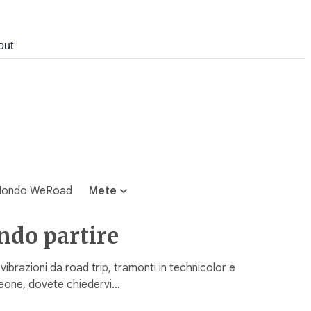
out
ondo WeRoad
Mete
ndo partire
razioni da road trip, tramonti in technicolor e
 Leone, dovete chiedervi…