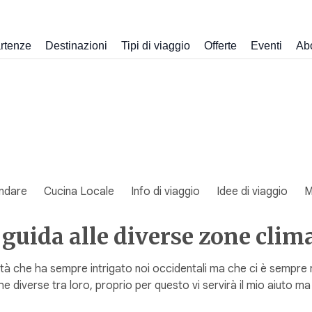
rtenze
Destinazioni
Tipi di viaggio
Offerte
Eventi
Ab
ndare
Cucina Locale
Info di viaggio
Idee di viaggio
M
guida alle diverse zone clim
viltà che ha sempre intrigato noi occidentali ma che ci è sempre 
 diverse tra loro, proprio per questo vi servirà il mio aiuto m