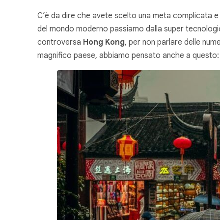
C’è da dire che avete scelto una meta complicata e di
del mondo moderno passiamo dalla super tecnolog
controversa
Hong Kong
, per non parlare delle num
magnifico paese, abbiamo pensato anche a questo