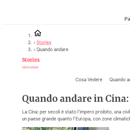
Vai
al
Pa
contenuto
›
Stories
›
Quando andare
Stories
A blog by WeRoad
Cosa Vedere
Quando a
Quando andare in Cina: 
La Cina: per secoli è stato l’impero proibito, una ci
un paese grande quanto l’Europa, con zone climatiche