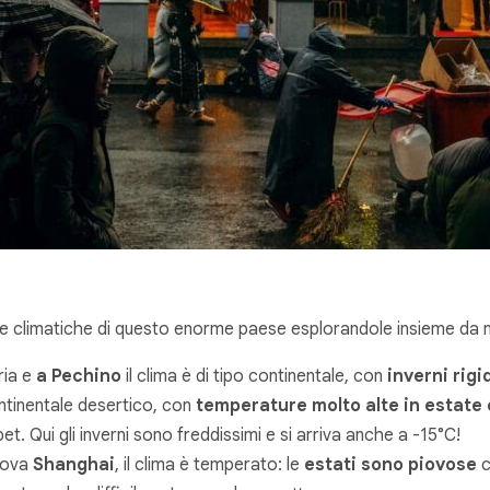
zone climatiche di questo enorme paese esplorandole insieme da 
ria e
a Pechino
il clima è di tipo continentale, con
inverni rigi
ntinentale desertico, con
temperature molto alte in estate 
t. Qui gli inverni sono freddissimi e si arriva anche a -15°C!
trova
Shanghai
, il clima è temperato: le
estati sono piovose
c