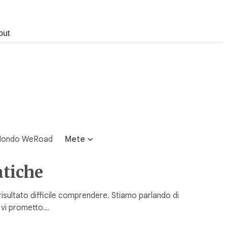
out
ondo WeRoad
Mete
atiche
risultato difficile comprendere. Stiamo parlando di
a vi prometto…