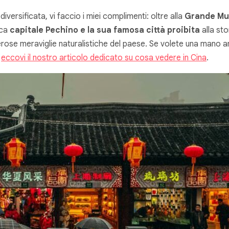
versificata, vi faccio i miei complimenti: oltre alla
Grande Mu
ica
capitale Pechino e la sua famosa città proibita
alla st
erose meraviglie naturalistiche del paese. Se volete una mano anc
:
eccovi il nostro articolo dedicato su cosa vedere in Cina
.