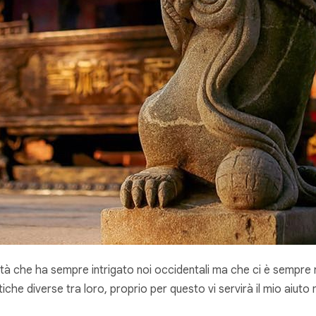
viltà che ha sempre intrigato noi occidentali ma che ci è sempre 
tiche diverse tra loro, proprio per questo vi servirà il mio aiut