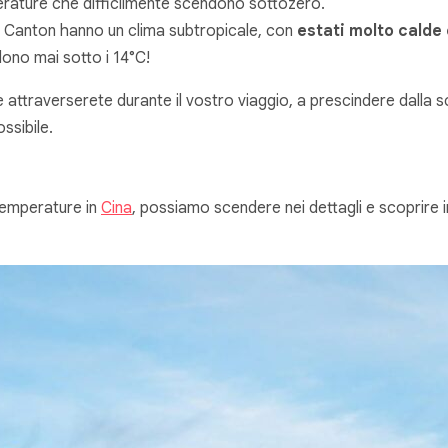
erature che difficilmente scendono sottozero.
l Canton hanno un clima subtropicale, con
estati molto calde
ono mai sotto i 14°C!
 attraverserete durante il vostro viaggio, a prescindere dalla s
ssibile.
temperature in
Cina
, possiamo scendere nei dettagli e scoprire 