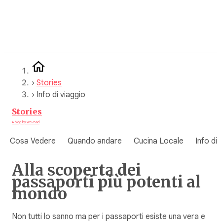
Vai
al
contenuto
›
Stories
›
Info di viaggio
Stories
A blog by WeRoad
Cosa Vedere
Quando andare
Cucina Locale
Info di
Alla scoperta dei
passaporti più potenti al
mondo
Non tutti lo sanno ma per i passaporti esiste una vera e