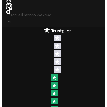
I viaggi e il mondo WeRoad
Destinazioni
Info & link utili (si
spera)
Viaggi di
gruppo Nord
Contatti
America
FAQ
Viaggi di
gruppo
Termini e
Centro
condizioni
America
Condizioni
Viaggi di
generali
gruppo Sud
Modulo
America
informativo
Viaggi di
standard
gruppo Africa