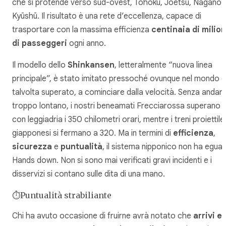
che si protende verso sud-ovest, Tōhoku, Jōetsu, Nagano 
Kyūshū. Il risultato è una rete d’eccellenza, capace di
trasportare con la massima efficienza
centinaia di milion
di passeggeri
ogni anno.
Il modello dello
Shinkansen
, letteralmente “nuova linea
principale”, è stato imitato pressoché ovunque nel mondo e
talvolta superato, a cominciare dalla velocità. Senza andar
troppo lontano, i nostri beneamati Frecciarossa superano
con leggiadria i 350 chilometri orari, mentre i treni proiettile
giapponesi si fermano a 320. Ma in termini di
efficienza
,
sicurezza
e
puntualità
, il sistema nipponico non ha eguali
Hands down
. Non si sono mai verificati gravi incidenti e i
disservizi si contano sulle dita di una mano.
⏱️Puntualità strabiliante
Chi ha avuto occasione di fruirne avrà notato che
arrivi e