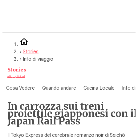
Vai
al
contenuto
›
Stories
›
Info di viaggio
Stories
A blog by WeRoad
Cosa Vedere
Quando andare
Cucina Locale
Info di
In carrozza sui treni
proiettile giapponesi con il
Japan Rail Pass
Il Tokyo Express del cerebrale romanzo noir di Seichō