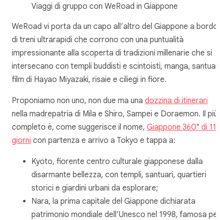
Viaggi di gruppo con WeRoad in Giappone
WeRoad vi porta da un capo all’altro del Giappone a bordo
di treni ultrarapidi che corrono con una puntualità
impressionante alla scoperta di tradizioni millenarie che si
intersecano con templi buddisti e scintoisti, manga, santuari
film di Hayao Miyazaki, risaie e ciliegi in fiore.
Proponiamo non uno, non due ma una
dozzina di itinerari
nella madrepatria di Mila e Shiro, Sampei e Doraemon. Il più
completo è, come suggerisce il nome,
Giappone 360° di 11
giorni
con partenza e arrivo a Tokyo e tappa a:
Kyoto, fiorente centro culturale giapponese dalla
disarmante bellezza, con templi, santuari, quartieri
storici e giardini urbani da esplorare;
Nara, la prima capitale del Giappone dichiarata
patrimonio mondiale dell’Unesco nel 1998, famosa pe