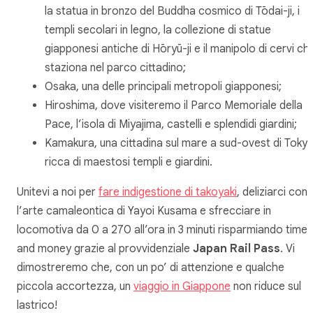
la statua in bronzo del Buddha cosmico di Tōdai-ji, i
templi secolari in legno, la collezione di statue
giapponesi antiche di Hōryū-ji e il manipolo di cervi ch
staziona nel parco cittadino;
Osaka, una delle principali metropoli giapponesi;
Hiroshima, dove visiteremo il Parco Memoriale della
Pace, l’isola di Miyajima, castelli e splendidi giardini;
Kamakura, una cittadina sul mare a sud-ovest di Tokyo
ricca di maestosi templi e giardini.
Unitevi a noi per
fare indigestione di
takoyaki
, deliziarci con
l’arte camaleontica di Yayoi Kusama e sfrecciare in
locomotiva da 0 a 270 all’ora in 3 minuti risparmiando time
and money grazie al provvidenziale
Japan Rail Pass
. Vi
dimostreremo che, con un po’ di attenzione e qualche
piccola accortezza, un
viaggio in Giappone
non riduce sul
lastrico!