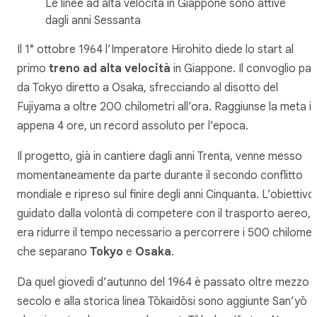
Le linee ad alta velocità in Giappone sono attive
dagli anni Sessanta
Il 1° ottobre 1964 l’Imperatore Hirohito diede lo start al
primo
treno ad alta velocità
in Giappone. Il convoglio par
da Tokyo diretto a Osaka, sfrecciando al disotto del
Fujiyama a oltre 200 chilometri all’ora. Raggiunse la meta in
appena 4 ore, un record assoluto per l’epoca.
Il progetto, già in cantiere dagli anni Trenta, venne messo
momentaneamente da parte durante il secondo conflitto
mondiale e ripreso sul finire degli anni Cinquanta. L’obiettivo
guidato dalla volontà di competere con il trasporto aereo,
era ridurre il tempo necessario a percorrere i 500 chilomet
che separano
Tokyo
e
Osaka
.
Da quel giovedì d’autunno del 1964 è passato oltre mezzo
secolo e alla storica linea Tōkaidōsi sono aggiunte San’yō