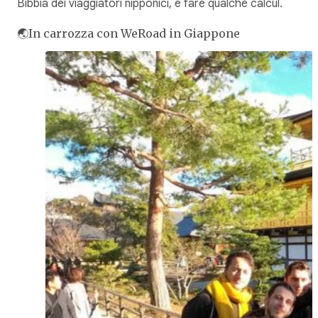
Bibbia dei viaggiatori nipponici, e fare qualche
calcul
.
🌏In carrozza con WeRoad in Giappone