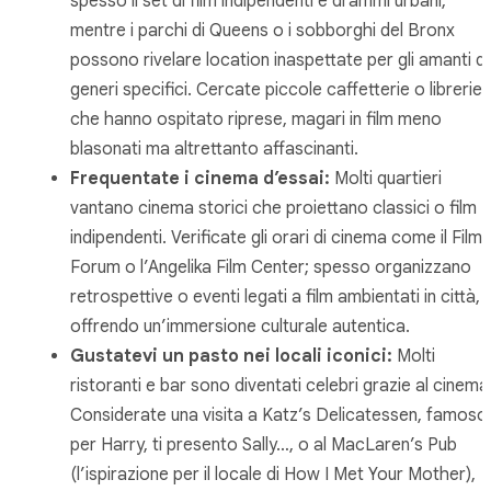
spesso il set di film indipendenti e drammi urbani,
mentre i parchi di Queens o i sobborghi del Bronx
possono rivelare location inaspettate per gli amanti di
generi specifici. Cercate piccole caffetterie o librerie
che hanno ospitato riprese, magari in film meno
blasonati ma altrettanto affascinanti.
Frequentate i cinema d’essai:
Molti quartieri
vantano cinema storici che proiettano classici o film
indipendenti. Verificate gli orari di cinema come il Film
Forum o l’Angelika Film Center; spesso organizzano
retrospettive o eventi legati a film ambientati in città,
offrendo un’immersione culturale autentica.
Gustatevi un pasto nei locali iconici:
Molti
ristoranti e bar sono diventati celebri grazie al cinema
Considerate una visita a Katz’s Delicatessen, famoso
per
Harry, ti presento Sally…
, o al MacLaren’s Pub
(l’ispirazione per il locale di
How I Met Your Mother
),