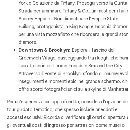
York
e
Colazione da Tiffany
. Prosegui verso la Quinta
Strada per ammirare Tiffany & Co., un must per i fan d
Audrey Hepburn. Non dimenticare l’Empire State
Building, protagonista in
King Kong
e
Insonnia d’amor
per una vista mozzafiato che ricorderà le grandi stori
d’amore.
Downtown & Brooklyn:
Esplora il fascino del
Greenwich Village, passeggiando tra i luoghi che han
ispirato serie cult come
Friends
e
Sex and the City
.
Attraversa il Ponte di Brooklyn, sfondo di innumerevoli
inseguimenti e momenti epici nel grande schermo, che
offre scorci fotografici unici sulla skyline di Manhattan
Per un’esperienza più approfondita, considera l’opzione di u
tour guidato tematico, che spesso include aneddoti e
accessi esclusivi. Ricorda di verificare gli orari di apertura e
gli eventuali costi di ingresso per attrazioni come musei o