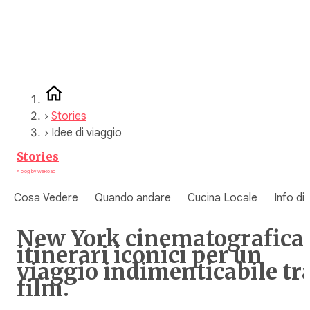
Vai
al
contenuto
›
Stories
›
Idee di viaggio
Stories
A blog by WeRoad
Cosa Vedere
Quando andare
Cucina Locale
Info di
New York cinematografica:
itinerari iconici per un
viaggio indimenticabile tr
film.