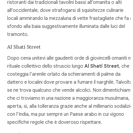
ristoranti dai tradizionali tavolini bassi all’omanita o alti
all’occidentale, dove strafogarsi di squisitezze culinarie
locali ammirando la mezzaluna di vette frastagliate che fa 
sfondo alla baia suggestivamente illuminata dalle luci del
tramonto.
Al Shati Street
Dopo cena unitevi alle gaudenti orde di giovincelli omaniti ne
rituale collettivo dello struscio lungo
Al Shati Street
, che
costeggia l’arenile orlato da schieramenti di palme da
dattero e localini dove provare a fumare il narghilè. Talvolta
se ne trova qualcuno che vende alcolici. Non dimentichiam
che ci troviamo in una nazione a maggioranza musulmana,
aperta, sì, alla tolleranza grazie anche al millenario sodalizio
con l’India, ma pur sempre un Paese arabo in cui vigono
specifiche regole che è doveroso rispettare.