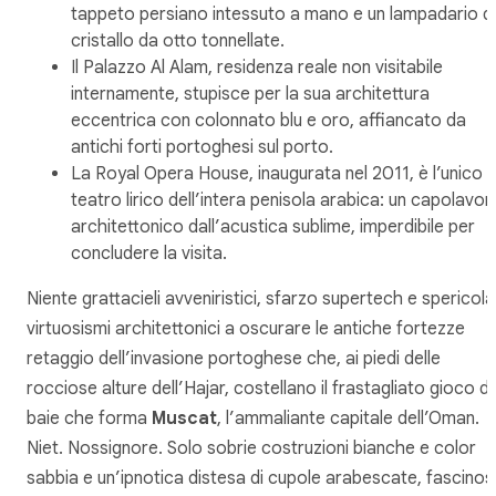
tappeto persiano intessuto a mano e un lampadario di
cristallo da otto tonnellate.
Il Palazzo Al Alam, residenza reale non visitabile
internamente, stupisce per la sua architettura
eccentrica con colonnato blu e oro, affiancato da
antichi forti portoghesi sul porto.
La Royal Opera House, inaugurata nel 2011, è l’unico
teatro lirico dell’intera penisola arabica: un capolavor
architettonico dall’acustica sublime, imperdibile per
concludere la visita.
Niente grattacieli avveniristici, sfarzo supertech e spericola
virtuosismi architettonici a oscurare le antiche fortezze
retaggio dell’invasione portoghese che, ai piedi delle
rocciose alture dell’Hajar, costellano il frastagliato gioco di
baie che forma
Muscat
, l’ammaliante capitale dell’Oman.
Niet. Nossignore. Solo sobrie costruzioni bianche e color
sabbia e un’ipnotica distesa di cupole arabescate, fascinos