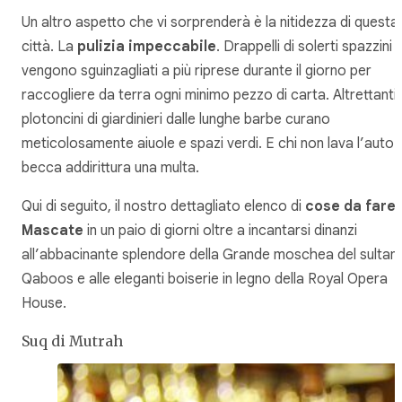
Un altro aspetto che vi sorprenderà è la nitidezza di questa
città. La
pulizia impeccabile
. Drappelli di solerti spazzini
vengono sguinzagliati a più riprese durante il giorno per
raccogliere da terra ogni minimo pezzo di carta. Altrettanti
plotoncini di giardinieri dalle lunghe barbe curano
meticolosamente aiuole e spazi verdi. E chi non lava l’auto s
becca addirittura una multa.
Qui di seguito, il nostro dettagliato elenco di
cose da fare 
Mascate
in un paio di giorni oltre a incantarsi dinanzi
all’abbacinante splendore della Grande moschea del sultan
Qaboos e alle eleganti boiserie in legno della Royal Opera
House.
Suq di Mutrah