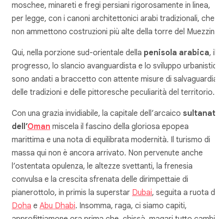
moschee, minareti e fregi persiani rigorosamente in linea,
per legge, con i canoni architettonici arabi tradizionali, che
non ammettono costruzioni più alte della torre del Muezzin.
Qui, nella porzione sud-orientale della
penisola arabica
, il
progresso, lo slancio avanguardista e lo sviluppo urbanistic
sono andati a braccetto con attente misure di salvaguardia
delle tradizioni e delle pittoresche peculiarità del territorio.
Con una grazia invidiabile, la capitale dell’arcaico
sultanat
dell’
Oman
miscela il fascino della gloriosa epopea
marittima e una nota di equilibrata modernità. Il turismo di
massa qui non è ancora arrivato. Non pervenute anche
l’ostentata opulenza, le altezze svettanti, la frenesia
convulsa e la crescita sfrenata delle dirimpettaie di
pianerottolo, in primis la superstar
Dubai
, seguita a ruota d
Doha
e
Abu Dhabi
. Insomma, raga, ci siamo capiti,
approfittiamone ora prima che, chissà, magari tutto cambi.