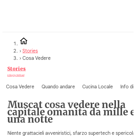
Vai
al
contenuto
›
Stories
›
Cosa Vedere
Stories
A blog by WeRoad
Cosa Vedere
Quando andare
Cucina Locale
Info di
Muscat cosa vedere nella
capitale omanita da mille e
una notte
Niente grattacieli avveniristici, sfarzo supertech e spericola