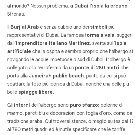
al mondo? Nessun problema,
a Dubai l’isola la creano
.
Sfrenati.
Il
Burj al Arab
è senza dubbio uno dei
simboli
più
rappresentativi di Dubai. La famosa f
orma a vela
, suggeri
dall’
imprenditore italiano Martinez
, svetta sull’
isola
artificiale
che la ospita e sembra proprio che l’albergo sti
navigando le acque impetuose a sud di Dubai. L’albergo è
collegato alla terraferma da un
ponte di 280 metri
che
porta alla
Jumeirah public beach
, punto da cui si può
scattare la foto più iconica di Dubai, nonché una delle più
belle
spiagge libere
.
Gli
interni
dell’albergo sono
puro sfarzo:
colonne di
marmo, pareti blu e decorazioni con foglia d’oro, come da
tradizione araba. Qui troverai stanze, o meglio suites dai 1
ai 780 metri quadri ed è inutile specificare che le tariffe