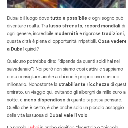
Dubai è il luogo dove
tutto è possibile
e ogni sogno può
diventare realtà. Tra
lusso sfrenato
,
record mondiali
di
ogni genere, incredibile
modernità
e rigorose
tradizioni
,
questa città è piena di opportunità irripetibili.
Cosa vedere
a Dubai
quindi?
Qualcuno potrebbe dire: “dipende da quanti soldi hai nel
salvadanaio”! Noi però non siamo così cattivi e sappiamo
cosa consigliare anche a chi non è proprio uno sceicco
milionario. Nonostante la
strabiliante ricchezza
di quest
emirato, un viaggio qui, evitando gli alberghi da mille euro a
notte, è
meno dispendioso
di quanto si possa pensare.
Quello che è certo, è che anche solo un piccolo assaggio
della vita lussuosa di
Dubai vale il volo
.
La parola
Dubai
in arabo significa “lucertola o “piccola