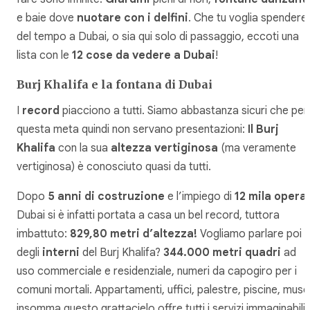
e baie dove
nuotare con i delfini
. Che tu voglia spendere
del tempo a Dubai, o sia qui solo di passaggio, eccoti una
lista con le
12 cose da vedere a Dubai
!
Burj Khalifa e la fontana di Dubai
I
record
piacciono a tutti. Siamo abbastanza sicuri che per
questa meta quindi non servano presentazioni:
Il Burj
Khalifa
con la sua
altezza vertiginosa
(ma veramente
vertiginosa) è conosciuto quasi da tutti.
Dopo
5 anni di costruzione
e l’impiego di
12 mila operai
Dubai si è infatti portata a casa un bel record, tuttora
imbattuto:
829,80 metri d’altezza!
Vogliamo parlare poi
degli
interni
del Burj Khalifa?
344.000 metri quadri
ad
uso commerciale e residenziale, numeri da capogiro per i
comuni mortali. Appartamenti, uffici, palestre, piscine, musei
insomma questo grattacielo offre tutti i servizi immaginabili.