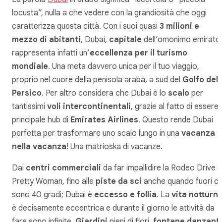
locusta”, nulla a che vedere con la grandiosità che oggi
caratterizza questa città. Con i suoi quasi
3 milioni e
mezzo di abitanti
, Dubai,
capitale
dell’omonimo emirato
rappresenta infatti un’
eccellenza per il turismo
mondiale
. Una meta davvero unica per il tuo viaggio,
proprio nel cuore della penisola araba, a sud del
Golfo del
Persico
. Per altro considera che Dubai è lo
scalo
per
tantissimi
voli intercontinentali
, grazie al fatto di essere i
principale hub di
Emirates Airlines
. Questo rende Dubai
perfetta per trasformare uno scalo lungo in una
vacanza
nella vacanza
! Una matrioska di vacanze.
Dai
centri commerciali
da far impallidire la Rodeo Drive d
Pretty Woman, fino alle
piste da sci
anche quando fuori ci
sono 40 gradi; Dubai è
eccesso e follia
. La
vita notturn
è decisamente eccentrica e durante il giorno le attività da
fare sono infinite.
Giardini
pieni di fiori,
fontane danzanti