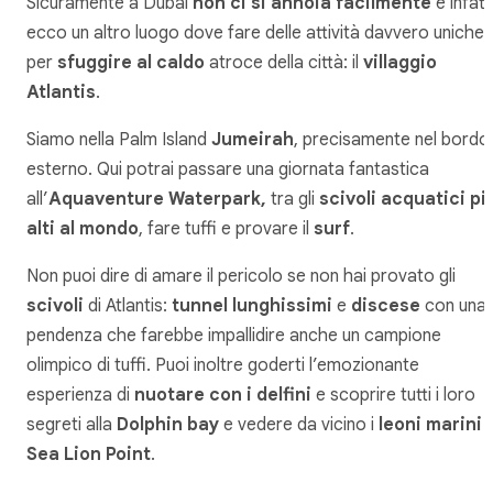
Sicuramente a Dubai
non ci si annoia facilmente
e infatt
ecco un altro luogo dove fare delle attività davvero uniche 
per
sfuggire al caldo
atroce della città: il
villaggio
Atlantis
.
Siamo nella Palm Island
Jumeirah
, precisamente nel bordo
esterno. Qui potrai passare una giornata fantastica
all’
Aquaventure Waterpark,
tra gli
scivoli acquatici pi
alti al mondo
, fare tuffi e provare il
surf
.
Non puoi dire di amare il pericolo se non hai provato gli
scivoli
di Atlantis:
tunnel lunghissimi
e
discese
con una
pendenza che farebbe impallidire anche un campione
olimpico di tuffi. Puoi inoltre goderti l’emozionante
esperienza di
nuotare con i delfini
e scoprire tutti i loro
segreti alla
Dolphin bay
e vedere da vicino i
leoni marini
a
Sea Lion Point
.