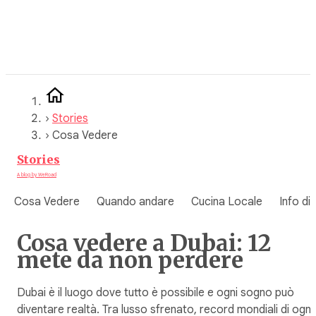
Vai
al
contenuto
›
Stories
›
Cosa Vedere
Stories
A blog by WeRoad
Cosa Vedere
Quando andare
Cucina Locale
Info di
Cosa vedere a Dubai: 12
mete da non perdere
Dubai è il luogo dove tutto è possibile e ogni sogno può
diventare realtà. Tra lusso sfrenato, record mondiali di ogni