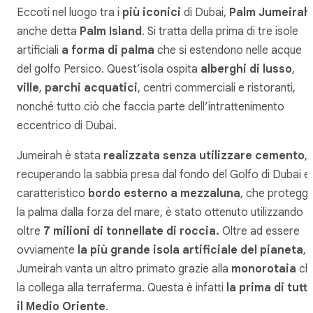
Eccoti nel luogo tra i
più iconici
di Dubai,
Palm Jumeirah
anche detta
Palm Island
. Si tratta della prima di tre isole
artificiali
a forma di palma
che si estendono nelle acque
del golfo Persico. Quest’isola ospita
alberghi di lusso
,
ville
,
parchi acquatici
, centri commerciali e ristoranti,
nonché tutto ciò che faccia parte dell’intrattenimento
eccentrico di Dubai.
Jumeirah è stata
realizzata senza utilizzare cemento
,
recuperando la sabbia presa dal fondo del Golfo di Dubai e i
caratteristico
bordo esterno a mezzaluna
, che protegg
la palma dalla forza del mare, è stato ottenuto utilizzando
oltre
7 milioni di tonnellate di roccia.
Oltre ad essere
ovviamente
la più grande isola artificiale del pianeta
,
Jumeirah vanta un altro primato grazie alla
monorotaia
ch
la collega alla terraferma. Questa è infatti
la prima di tutt
il Medio Oriente
.