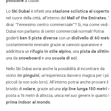
possibile
a Dubai!
Lo
Ski Dubai
è infatti una
stazione sciistica al coperto
nel cuore della città, all’interno del
Mall of the Emirates
. T
dirai: “l’ennesimo centro commerciale”? Si, ma come vedi a
Dubai non parliamo di centri commerciali normali! Potrai
goderti
ben 5 piste diverse
con un
dislivello di 60 metr
costantemente innevate grazie ai cannoni sparaneve e
addirittura un
rifugio in stile alpino
, una
pista da slittino
una da
snowboard
e una
scuola di sci
.
Nello Ski Dubai avrai anche la possibilità di incontrare da
vicino dei
pinguini
, un’esperienza davvero magica per i più
piccoli (e non solo loro). All’interno potrai anche provare il
brivido di
volare
, grazie ad una
zip line lunga 150 metri
e
posta a 16 metri di altezza, unica nel suo genere in quanto
l
prima indoor al mondo
.