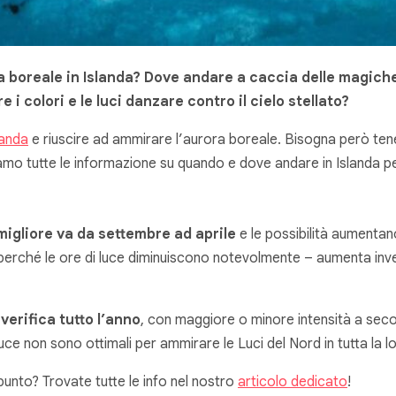
a boreale in Islanda? Dove andare a caccia delle magiche 
 colori e le luci danzare contro il cielo stellato?
landa
e riuscire ad ammirare l’aurora boreale. Bisogna però ten
diamo tutte le informazione su quando e dove andare in Islanda 
migliore va da settembre ad aprile
e le possibilità aumentan
erché le ore di luce diminuiscono notevolmente – aumenta invece
verifica tutto l’anno
, con maggiore o minore intensità a secon
 luce non sono ottimali per ammirare le Luci del Nord in tutta la l
unto? Trovate tutte le info nel nostro
articolo dedicato
!