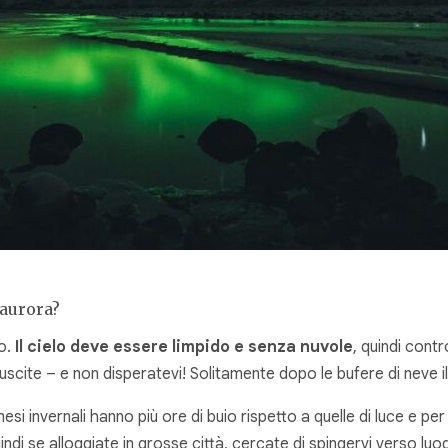
’aurora?
mo.
Il cielo deve essere limpido e senza nuvole
, quindi cont
 uscite – e non disperatevi! Solitamente dopo le bufere di neve i
 mesi invernali hanno più ore di buio rispetto a quelle di luce e 
uindi se alloggiate in grosse città, cercate di spingervi verso luog