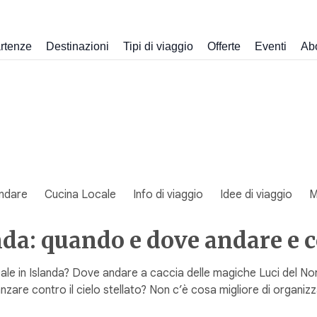
rtenze
Destinazioni
Tipi di viaggio
Offerte
Eventi
Ab
ndare
Cucina Locale
Info di viaggio
Idee di viaggio
M
anda: quando e dove andare e 
eale in Islanda? Dove andare a caccia delle magiche Luci del No
danzare contro il cielo stellato? Non c’è cosa migliore di organi