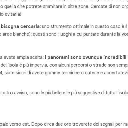
 quella che potrete ammirare in altre zone. Cercate di non organ
o evitarla!
a
bisogna cercarla
: uno strumento ottimale in questo caso è i
aree bianche): questi sono i luoghi a cui puntare durante la vos
da avete ampia scelta:
i panorami sono ovunque incredibili 
ell’isola è più impervia, con alcuni percorsi o strade non semp
×4, siate sicuri di avere gomme termiche o catene e accertatev
nostro avviso, sono le più belle e le più suggestive di tutta l’is
pale verso est. Dopo circa due ore troverete dei segnali per r