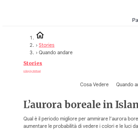
Vai
al
Pa
contenuto
›
Stories
›
Quando andare
Stories
A blog by WeRoad
Cosa Vedere
Quando a
L’aurora boreale in Isl
Qual è il periodo migliore per ammirare l’aurora bor
aumentare le probabilità di vedere i colori e le luci 