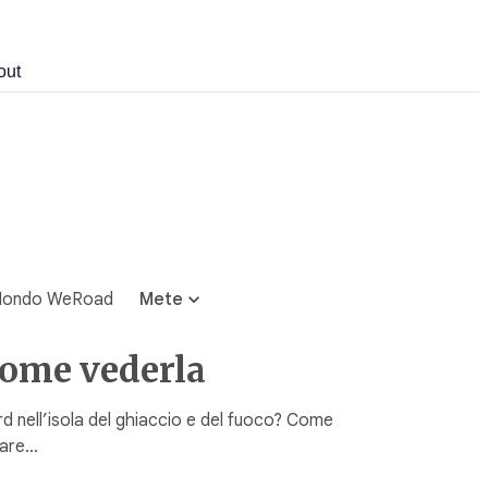
out
ondo WeRoad
Mete
come vederla
rd nell’isola del ghiaccio e del fuoco? Come
zzare…