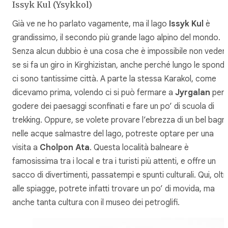
Issyk Kul (Ysykkol)
Già ve ne ho parlato vagamente, ma il lago
Issyk Kul
è
grandissimo, il secondo più grande lago alpino del mondo.
Senza alcun dubbio è una cosa che è impossibile non veder
se si fa un giro in Kirghizistan, anche perché lungo le spond
ci sono tantissime città. A parte la stessa Karakol, come
dicevamo prima, volendo ci si può fermare a
Jyrgalan
per
godere dei paesaggi sconfinati e fare un po’ di scuola di
trekking. Oppure, se volete provare l’ebrezza di un bel bagn
nelle acque salmastre del lago, potreste optare per una
visita a
Cholpon Ata
. Questa località balneare è
famosissima tra i local e tra i turisti più attenti, e offre un
sacco di divertimenti, passatempi e spunti culturali. Qui, oltr
alle spiagge, potrete infatti trovare un po’ di movida, ma
anche tanta cultura con il museo dei petroglifi.