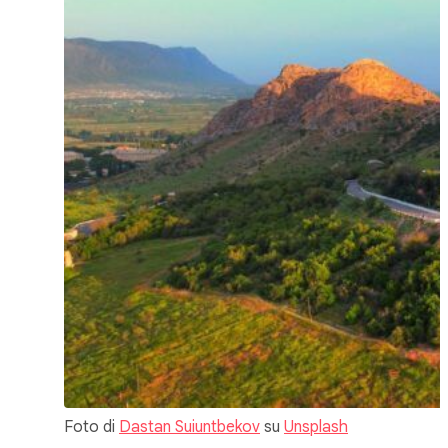
Foto di
Dastan Suiuntbekov
su
Unsplash