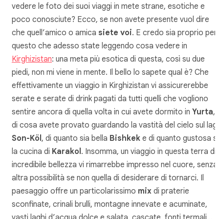
vedere le foto dei suoi viaggi in mete strane, esotiche e
poco conosciute? Ecco, se non avete presente vuol dire
che quell’amico o amica
siete voi
. E credo sia proprio per
questo che adesso state leggendo cosa vedere in
Kirghizistan
: una meta più esotica di questa, così su due
piedi, non mi viene in mente. Il bello lo sapete qual è? Che
effettivamente un viaggio in Kirghizistan vi assicurerebbe
serate e serate di drink pagati da tutti quelli che vogliono
sentire ancora di quella volta in cui avete dormito in
Yurta
, 
di cosa avete provato guardando la vastità del cielo sul lag
Son-Köl
, di quanto sia bella
Bishkek
e di quanto gustosa s
la cucina di
Karakol
. Insomma, un viaggio in questa terra di
incredibile bellezza vi rimarrebbe impresso nel cuore, senza
altra possibilità se non quella di desiderare di tornarci. Il
paesaggio offre un particolarissimo
mix
di praterie
sconfinate, crinali brulli, montagne innevate e acuminate,
vasti laghi d’acqua dolce e salata, cascate, fonti termali…