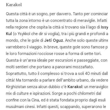
Karakol
Questa città è un sogno, per davvero. Tanto per cominciare
tutta la zona intorno è un concentrato di meraviglie. Infatti
nella regione che ospita la città si trovano sia il lago di
Issy
Kul
(o Ysykkol che dir si voglia), tra i più grandi e profondi al
mondo, che le gole di
Jeti Oguz
. Anche solo queste ultime
varrebbero il viaggio. In breve, queste gole sono famose pe
le loro formazioni rocciose rosse a forma di sette tori.
Questa è un’area ideale per escursioni e passeggiate, con
molti sentieri che portano a panorami mozzafiato.
Soprattutto, tutto il complesso si trova a soli 40 minuti dalla
città! Ma tornando a parlare dell’ambito urbano, da vedere 
Kirghizistan senza alcun dubbio c’è
Karakol
: un meraviglios
mix di culture e ispirazioni. Sorge a pochi chilometri dal
confine con la Cina, ed è stata fondata proprio dagli esuli
musulmani cinesi. Infatti questi, scappando, superarono le