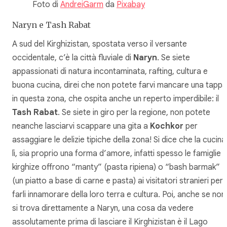
Foto di
AndreiGarm
da
Pixabay
Naryn e Tash Rabat
A sud del Kirghizistan, spostata verso il versante
occidentale, c’è la città fluviale di
Naryn
. Se siete
appassionati di natura incontaminata, rafting, cultura e
buona cucina, direi che non potete farvi mancare una tappa
in questa zona, che ospita anche un reperto imperdibile: il
Tash Rabat
. Se siete in giro per la regione, non potete
neanche lasciarvi scappare una gita a
Kochkor
per
assaggiare le delizie tipiche della zona! Si dice che la cucina
lì, sia proprio una forma d’amore, infatti spesso le famiglie
kirghize offrono “manty” (pasta ripiena) o “bash barmak”
(un piatto a base di carne e pasta) ai visitatori stranieri per
farli innamorare della loro terra e cultura. Poi, anche se non
si trova direttamente a Naryn, una cosa da vedere
assolutamente prima di lasciare il Kirghizistan è il Lago