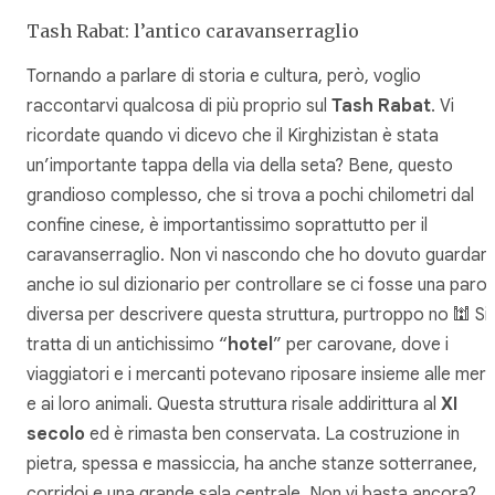
Tash Rabat: l’antico caravanserraglio
Tornando a parlare di storia e cultura, però, voglio
raccontarvi qualcosa di più proprio sul
Tash Rabat
. Vi
ricordate quando vi dicevo che il Kirghizistan è stata
un’importante tappa della via della seta? Bene, questo
grandioso complesso, che si trova a pochi chilometri dal
confine cinese, è importantissimo soprattutto per il
caravanserraglio. Non vi nascondo che ho dovuto guardar
anche io sul dizionario per controllare se ci fosse una parol
diversa per descrivere questa struttura, purtroppo no 🕍 Si
tratta di un antichissimo “
hotel
” per carovane, dove i
viaggiatori e i mercanti potevano riposare insieme alle merc
e ai loro animali. Questa struttura risale addirittura al
XI
secolo
ed è rimasta ben conservata. La costruzione in
pietra, spessa e massiccia, ha anche stanze sotterranee,
corridoi e una grande sala centrale. Non vi basta ancora?