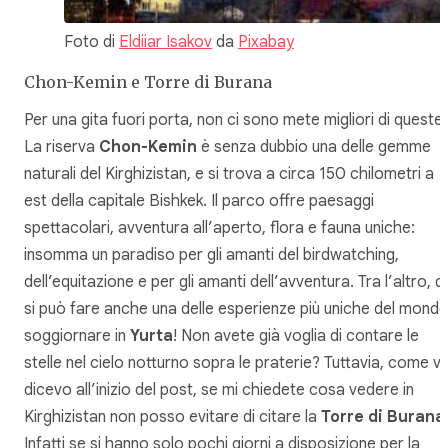
Foto di
Eldiiar Isakov
da
Pixabay
Chon-Kemin e Torre di Burana
Per una gita fuori porta, non ci sono mete migliori di queste.
La riserva
Chon-Kemin
è senza dubbio una delle gemme
naturali del Kirghizistan, e si trova a circa 150 chilometri a
est della capitale Bishkek. Il parco offre paesaggi
spettacolari, avventura all’aperto, flora e fauna uniche:
insomma un paradiso per gli amanti del birdwatching,
dell’equitazione e per gli amanti dell’avventura. Tra l’altro, q
si può fare anche una delle esperienze più uniche del mondo
soggiornare in
Yurta
! Non avete già voglia di contare le
stelle nel cielo notturno sopra le praterie? Tuttavia, come vi
dicevo all’inizio del post, se mi chiedete cosa vedere in
Kirghizistan non posso evitare di citare la
Torre di Burana
Infatti se si hanno solo pochi giorni a disposizione per la