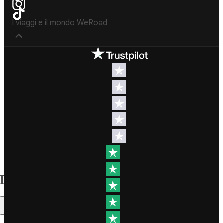
I viaggi e il mondo WeRoad
Destinazioni
Info & link utili (si
spera)
Viaggi di
gruppo Nord
Contatti
America
FAQ
Viaggi di
gruppo
Termini e
Centro
condizioni
America
Condizioni
Viaggi di
generali
gruppo Sud
Indice
Modulo
America
informativo
Viaggi di
standard
Sommario
gruppo Africa
Policy