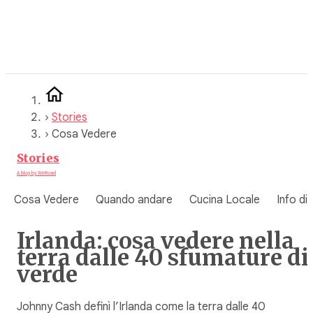
Vai
al
contenuto
›
Stories
›
Cosa Vedere
Stories
A blog by WeRoad
Cosa Vedere
Quando andare
Cucina Locale
Info di
Irlanda: cosa vedere nella
terra dalle 40 sfumature di
verde
Johnny Cash definì l’Irlanda come la terra dalle 40