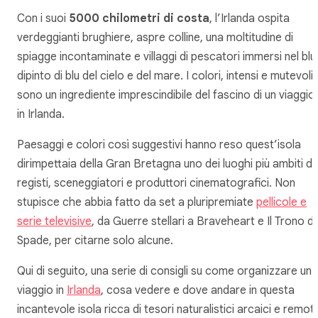
Con i suoi
5000 chilometri di costa
, l’Irlanda ospita
verdeggianti brughiere, aspre colline, una moltitudine di
spiagge incontaminate e villaggi di pescatori immersi nel blu
dipinto di blu del cielo e del mare. I colori, intensi e mutevoli,
sono un ingrediente imprescindibile del fascino di un viaggio
in Irlanda.
Paesaggi e colori così suggestivi hanno reso quest’isola
dirimpettaia della Gran Bretagna uno dei luoghi più ambiti d
registi, sceneggiatori e produttori cinematografici. Non
stupisce che abbia fatto da set a pluripremiate
pellicole e
serie televisive
, da
Guerre stellari
a
Braveheart
e
Il Trono di
Spade,
per citarne solo alcune.
Qui di seguito, una serie di consigli su come organizzare un
viaggio in
Irlanda
, cosa vedere e dove andare in questa
incantevole isola ricca di tesori naturalistici arcaici e remoti