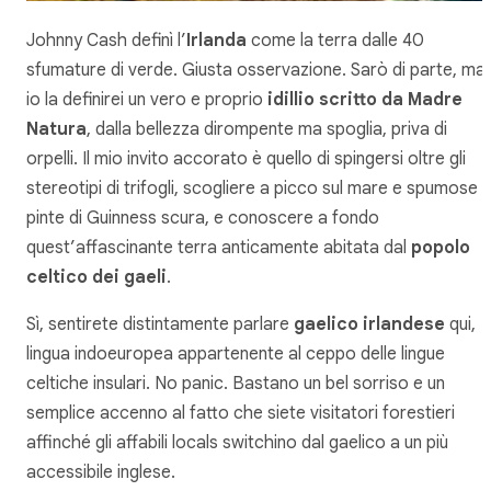
Johnny Cash definì l’
Irlanda
come la terra dalle 40
sfumature di verde. Giusta osservazione. Sarò di parte, ma
io la definirei un vero e proprio
idillio scritto da Madre
Natura
, dalla bellezza dirompente ma spoglia, priva di
orpelli. Il mio invito accorato è quello di spingersi oltre gli
stereotipi di trifogli, scogliere a picco sul mare e spumose
pinte di Guinness scura, e conoscere a fondo
quest’affascinante terra anticamente abitata dal
popolo
celtico dei gaeli
.
Sì, sentirete distintamente parlare
gaelico irlandese
qui,
lingua indoeuropea appartenente al ceppo delle lingue
celtiche insulari. No panic. Bastano un bel sorriso e un
semplice accenno al fatto che siete visitatori forestieri
affinché gli affabili
locals
switchino dal gaelico a un più
accessibile inglese.