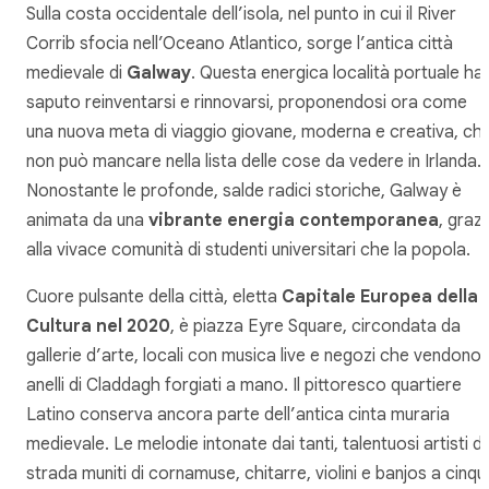
Sulla costa occidentale dell’isola, nel punto in cui il River
Corrib sfocia nell’Oceano Atlantico, sorge l’antica città
medievale di
Galway
. Questa energica località portuale ha
saputo reinventarsi e rinnovarsi, proponendosi ora come
una nuova meta di viaggio giovane, moderna e creativa, ch
non può mancare nella lista delle cose da vedere in Irlanda.
Nonostante le profonde, salde radici storiche, Galway è
animata da una
vibrante energia contemporanea
, grazi
alla vivace comunità di studenti universitari che la popola.
Cuore pulsante della città, eletta
Capitale Europea della
Cultura nel 2020
, è piazza Eyre Square, circondata da
gallerie d’arte, locali con musica live e negozi che vendono
anelli di Claddagh forgiati a mano. Il pittoresco quartiere
Latino conserva ancora parte dell’antica cinta muraria
medievale. Le melodie intonate dai tanti, talentuosi artisti di
strada muniti di cornamuse, chitarre, violini e banjos a cinqu