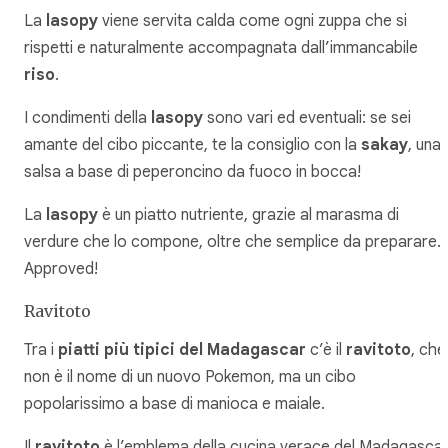
La
lasopy
viene servita calda come ogni zuppa che si
rispetti e naturalmente accompagnata dall’immancabile
riso
.
I condimenti della
lasopy
sono vari ed eventuali: se sei
amante del cibo piccante, te la consiglio con la
sakay
, una
salsa a base di peperoncino da fuoco in bocca!
La
lasopy
è un piatto nutriente, grazie al marasma di
verdure che lo compone, oltre che semplice da preparare.
Approved!
Ravitoto
Tra i
piatti più tipici del Madagascar
c’è il
ravitoto
, che
non è il nome di un nuovo Pokemon, ma un cibo
popolarissimo a base di manioca e maiale.
Il
ravitoto
è l’emblema della cucina verace del Madagascar