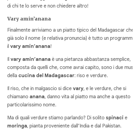
di chi te lo serve e non chiedere altro!
Vary amin’anana
Finalmente arriviamo a un piatto tipico del Madagascar che
già solo il nome (e relativa pronuncia) è tutto un programma
il
vary amin’anana
!
Il
vary amin’anana
è una pietanza abbastanza semplice,
composta da quelli che, come avrai capito, sono i due must
della
cucina del Madagascar
: riso e verdure.
Il riso, che in malgascio si dice
vary
, e le verdure, che si
chiamano
anana
, danno vita al piatto ma anche a questo
particolarissimo nome.
Ma di quali verdure stiamo parlando? Di solito
spinaci
e
moringa
, pianta proveniente dall’India e dal Pakistan.