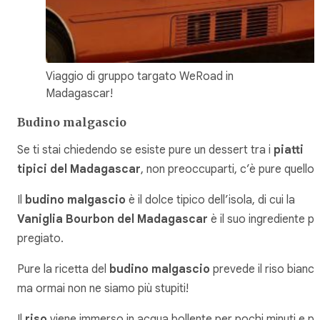
Viaggio di gruppo targato WeRoad in
Madagascar!
Budino malgascio
Se ti stai chiedendo se esiste pure un dessert tra i
piatti
tipici del Madagascar
, non preoccuparti, c’è pure quello!
Il
budino malgascio
è il dolce tipico dell’isola, di cui la
Vaniglia Bourbon del Madagascar
è il suo ingrediente pi
pregiato.
Pure la ricetta del
budino malgascio
prevede il riso bianco
ma ormai non ne siamo più stupiti!
Il
riso
viene immerso in acqua bollente per pochi minuti e po