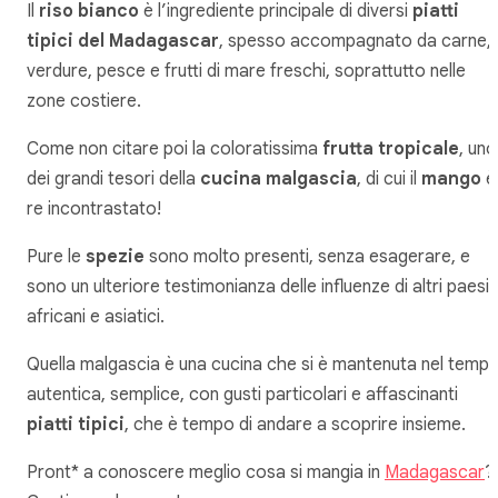
Il
riso bianco
è l’ingrediente principale di diversi
piatti
tipici del Madagascar
, spesso accompagnato da carne,
verdure, pesce e frutti di mare freschi, soprattutto nelle
zone costiere.
Come non citare poi la coloratissima
frutta tropicale
, uno
dei grandi tesori della
cucina malgascia
, di cui il
mango
è 
re incontrastato!
Pure le
spezie
sono molto presenti, senza esagerare, e
sono un ulteriore testimonianza delle influenze di altri paesi
africani e asiatici.
Quella malgascia è una cucina che si è mantenuta nel temp
autentica, semplice, con gusti particolari e affascinanti
piatti tipici
, che è tempo di andare a scoprire insieme.
Pront* a conoscere meglio cosa si mangia in
Madagascar
?