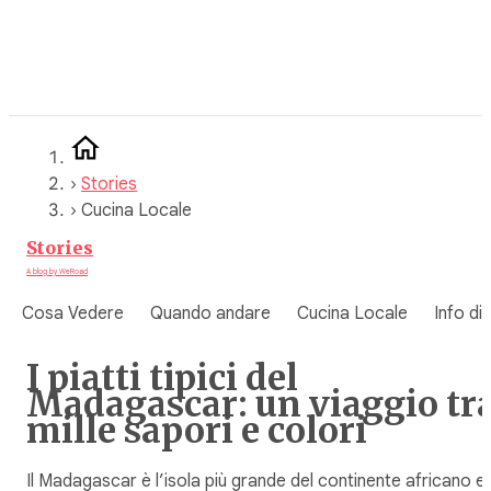
Vai
al
contenuto
›
Stories
›
Cucina Locale
Stories
A blog by WeRoad
Cosa Vedere
Quando andare
Cucina Locale
Info di
I piatti tipici del
Madagascar: un viaggio tr
mille sapori e colori
Il Madagascar è l’isola più grande del continente africano e