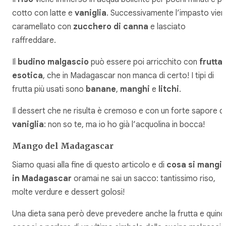
cotto con latte e
vaniglia
. Successivamente l’impasto vien
caramellato con
zucchero di canna
e lasciato
raffreddare.
Il
budino malgascio
può essere poi arricchito con
frutta
esotica
, che in Madagascar non manca di certo! I tipi di
frutta più usati sono
banane
,
manghi
e
litchi
.
Il dessert che ne risulta è cremoso e con un forte sapore di
vaniglia
: non so te, ma io ho già l’acquolina in bocca!
Mango del Madagascar
Siamo quasi alla fine di questo articolo e di
cosa si mangi
in Madagascar
oramai ne sai un sacco: tantissimo riso,
molte verdure e dessert golosi!
Una dieta sana però deve prevedere anche la frutta e quind