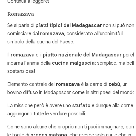
Continua a leggere!
Romazava
Se si parla di
piatti tipici del Madagascar
non si può non
cominciare dal
romazava
, considerato all’unanimità il
simbolo della cucina del Paese.
Il
romazava
è il
piatto nazionale del Madagascar
perch
incarna l’anima della
cucina malgascia
: semplice, ma bell
sostanziosa!
Elemento centrale del
romazava
è la carne di
zebù
, un
bovino diffuso in Madagascar come in altri paesi del mondo
La missione però è avere uno
stufato
e dunque alla carne s
aggiungono tutte le verdure possibili.
Ce ne sono alcune che proprio non ti puoi immaginare, com
le foglie di
brèdes mafana
, che cresce solo qui, e che in