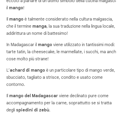
eccoci a parlare di un ultimo simbolo della cucina malgascia
il
mango
!
Il
mango
è talmente considerato nella cultura malgascia,
che il termine
manga
, la sua traduzione nella lingua locale, 
addirittura un nome di battesimo!
In Madagascar il
mango
viene utilizzato in tantissimi modi: l
tarte tatin, la cheesecake, le marmellate, i succhi, ma anch
cose molto più strane!
L’
achard di mango
è un particolare tipo di mango verde,
sbucciato, tagliato a strisce, condito e usato come
contorno.
Il
mango del Madagascar
viene declinato pure come
accompagnamento per la carne, soprattutto se si tratta
degli
spiedini di zebù
.