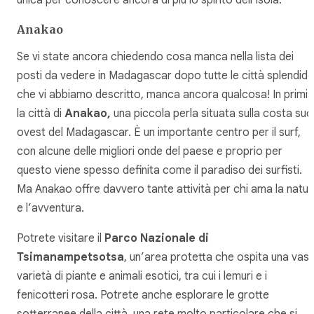
unica per conoscere ancora di più lo spirito dell’isola.
Anakao
Se vi state ancora chiedendo cosa manca nella lista dei
posti da vedere in Madagascar dopo tutte le città splendide
che vi abbiamo descritto, manca ancora qualcosa! In primis
la città di
Anakao,
una piccola perla situata sulla costa sud
ovest del Madagascar. È un importante centro per il surf,
con alcune delle migliori onde del paese e proprio per
questo viene spesso definita come il paradiso dei surfisti.
Ma Anakao offre davvero tante attività per chi ama la natur
e l’avventura.
Potrete visitare il
Parco Nazionale di
Tsimanampetsotsa
, un’area protetta che ospita una vas
varietà di piante e animali esotici, tra cui i lemuri e i
fenicotteri rosa. Potrete anche esplorare le grotte
sotterranee della città, una rete molto particolare che si