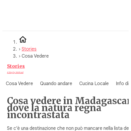
Vai
al
contenuto
›
Stories
›
Cosa Vedere
Stories
A blog by WeRoad
Cosa Vedere
Quando andare
Cucina Locale
Info di
Cosa vedere in Madagascar
dove la natura regna
incontrastata
Se c’è una destinazione che non può mancare nella lista dei