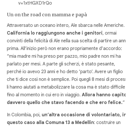
v=1xtHGXD1rQo
Un on the road con mamma e papà
Attraversato un oceano intero, Ale sbarca nelle Americhe.
I
California lo raggiungono anche i genitori
, ormai
convinti della felicità di Ale nella sua scelta di partire un ann
prima. All’inizio però non erano propriamente d’accordo:
“mia madre mi ha preso per pazzo, mio padre non mi ha
parlato per mesi. A parte gli scherzi, è stato pesante,
perché io avevo 23 anni e ho detto ‘parto’. Avere un figlio
che ti dice così non è semplice. Poi quegli 8 mesi di proces
li hanno aiutati a metabolizzare la cosa ma è stato difficile
fino al momento in cui ero in viaggio.
Allora hanno capito
davvero quello che stavo facendo e che ero felice.
”
In Colombia, poi,
un’altra occasione di volontariato, in
questo caso alla Comuna 13 a Medellin
: costruire un