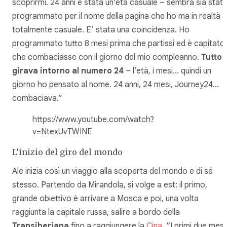
scoprirmi. 24 anni è stata un’età casuale – sembra sia stat
programmato per il nome della pagina che ho ma in realtà è
totalmente casuale. E’ stata una coincidenza. Ho
programmato tutto 8 mesi prima che partissi ed è capitato
che combaciasse con il giorno del mio compleanno.
Tutto
girava intorno al numero 24
– l’età, i mesi… quindi un
giorno ho pensato al nome. 24 anni, 24 mesi, Journey24…
combaciava.”
https://www.youtube.com/watch?
v=NtexUvTWINE
L’inizio del giro del mondo
Ale inizia così un viaggio alla scoperta del mondo e di sé
stesso. Partendo da Mirandola, si volge a est: il primo,
grande obiettivo è arrivare a Mosca e poi, una volta
raggiunta la capitale russa, salire a bordo della
Transiberiana
fino a raggiungere la
Cina
. “I primi due mesi 