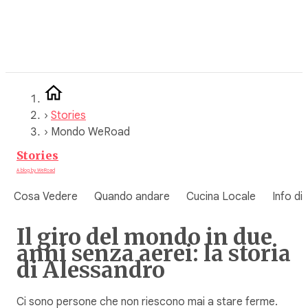
Vai
al
contenuto
›
Stories
›
Mondo WeRoad
Stories
A blog by WeRoad
Cosa Vedere
Quando andare
Cucina Locale
Info di
Il giro del mondo in due
anni senza aerei: la storia
di Alessandro
Ci sono persone che non riescono mai a stare ferme.