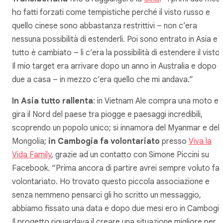
ho fatti forzati come tempistiche perché il visto russo e
quello cinese sono abbastanza restrittivi – non c’era
nessuna possibilità di estenderli. Poi sono entrato in Asia e
tutto è cambiato – lì c’era la possibilità di estendere il visto.
Il mio target era arrivare dopo un anno in Australia e dopo
due a casa – in mezzo c’era quello che mi andava.”
In Asia tutto rallenta
: in Vietnam Ale compra una moto e
gira il Nord del paese tra piogge e paesaggi incredibili,
scoprendo un popolo unico; si innamora del Myanmar e dell
Mongolia;
in Cambogia fa volontariato
presso
Viva la
Vida Family
, grazie ad un contatto con Simone Piccini su
Facebook. “Prima ancora di partire avrei sempre voluto fa
volontariato. Ho trovato questo piccola associazione e
senza nemmeno pensarci gli ho scritto un messaggio,
abbiamo fissato una data e dopo due mesi ero in Cambogia
Il progetto riguardava il creare una situazione migliore per