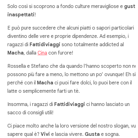
Solo così si scoprono a fondo culture meravigliose e
gusti
inaspettati
!
E può pure succedere che alcuni piatti o sapori particolari
diventino delle vere e proprie dipendenze. Ad esempio, i
ragazzi di
Fattidiviaggi
sono totalmente addicted al
Macha
, dalla
Cina
con furore!
Rossella e Stefano che da quando l’hanno scoperto non ne
possono più fare a meno, lo mettono un po’ ovunque! Eh sì,
perché con il
Macha
ci puoi fare dolci, lo puoi bere con il
latte o semplicemente farti un tè.
Insomma, i ragazzi di
Fattidiviaggi
ci hanno lasciato un
sacco di consigli utili!
Ci piace molto anche la loro versione del nostro slogan, vuo
sapere qual è?
Vivi
e lascia vivere.
Gusta
e sogna.