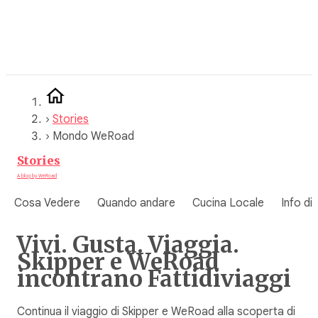
Vai
al
contenuto
›
Stories
›
Mondo WeRoad
Stories
A blog by WeRoad
Cosa Vedere
Quando andare
Cucina Locale
Info di
Vivi. Gusta. Viaggia.
Skipper e WeRoad
incontrano Fattidiviaggi
Continua il viaggio di Skipper e WeRoad alla scoperta di