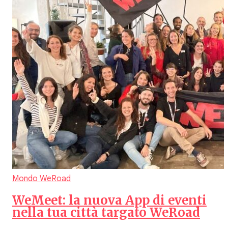
Mondo WeRoad
WeMeet: la nuova App di eventi
nella tua città targato WeRoad