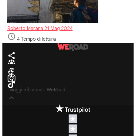
Roberto Marana
21 Mag 2024
4 Tempo di lettura
I viaggi e il mondo WeRoad
Destinazioni
Info & link utili (si
spera)
Viaggi di
gruppo Nord
Contatti