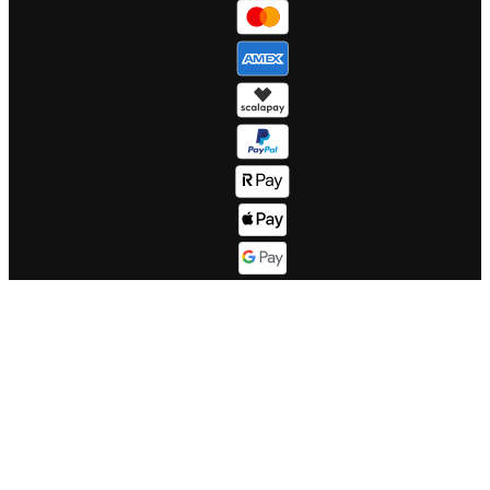
Segnalazioni
Viaggi di
whistleblow
gruppo Nord
Gestisci i tu
Europa
WeRoad!
Tutte le
Sitemap
destinazioni
Corporate info
Il mondo WeRoad
Lavora con
Come
noi
funziona
Lavora con
Fasce d'età
noi se sei un
Il buon
DEV
WeRoader
Corporate
Mood di
website
viaggio
LinkedIn
Cosa dicono
Twitter
di noi su
Trustpilot