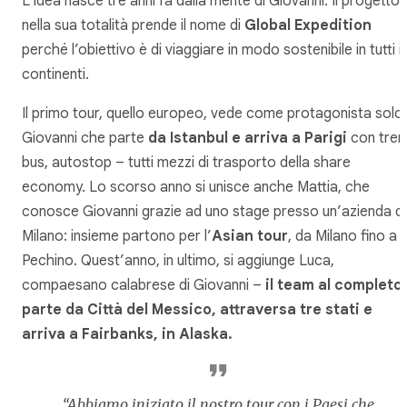
L’idea nasce tre anni fa dalla mente di Giovanni. Il progetto
nella sua totalità prende il nome di
Global Expedition
perché l’obiettivo è di viaggiare in modo sostenibile in tutti i
continenti.
Il primo tour, quello europeo, vede come protagonista solo
Giovanni che parte
da Istanbul e arriva a Parigi
con treni
bus, autostop – tutti mezzi di trasporto della share
economy. Lo scorso anno si unisce anche Mattia, che
conosce Giovanni grazie ad uno stage presso un’azienda di
Milano: insieme partono per l’
Asian tour
, da Milano fino a
Pechino. Quest’anno, in ultimo, si aggiunge Luca,
compaesano calabrese di Giovanni –
il team al completo
parte da Città del Messico, attraversa tre stati e
arriva a Fairbanks, in Alaska.
“Abbiamo iniziato il nostro tour con i Paesi che