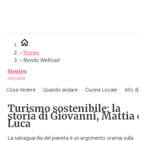
Vai
al
contenuto
›
Stories
›
Mondo WeRoad
Stories
A blog by WeRoad
Cosa Vedere
Quando andare
Cucina Locale
Info di
Turismo sostenibile: la
storia di Giovanni, Mattia 
Luca
La salvaguardia del pianeta è un argomento oramai sulla