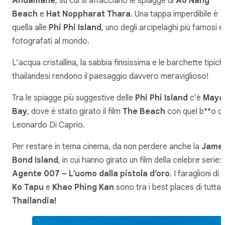
Andamane
, su cui si affacciano le spiagge di
Ao Nang
Beach
e
Hat Noppharat Thara
. Una tappa imperdibile è
quella alle
Phi Phi Island
, uno degli arcipelaghi più famosi e
fotografati al mondo.
L’acqua cristallina, la sabbia finisissima e le barchette tipic
thailandesi rendono il paesaggio davvero meraviglioso!
Tra le spiagge più suggestive delle
Phi Phi Island
c’è
Maya
Bay
, dove è stato girato il film
The Beach
con quel b**o di
Leonardo Di Caprio.
Per restare in tema cinema, da non perdere anche la
Jame
Bond Island
, in cui hanno girato un film della celebre serie:
Agente 007 – L’uomo dalla pistola d’oro
. I faraglioni di
Ko Tapu
e
Khao Phing Kan
sono tra i best places di tutta 
Thailandia!