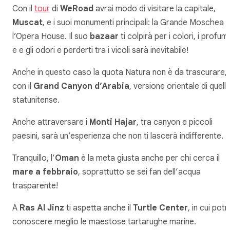
Con il
tour
di
WeRoad
avrai modo di visitare la capitale,
Muscat
, e i suoi monumenti principali: la Grande Moschea 
l’Opera House. Il suo
bazaar
ti colpirà per i colori, i profumi
e e gli odori e perderti tra i vicoli sarà inevitabile!
Anche in questo caso la quota Natura non è da trascurare,
con il
Grand Canyon d’Arabia
, versione orientale di quell
statunitense.
Anche attraversare i
Monti Hajar
, tra canyon e piccoli
paesini, sarà un’esperienza che non ti lascerà indifferente.
Tranquillo, l’
Oman
è la meta giusta anche per chi cerca il
mare a febbraio
, soprattutto se sei fan dell’acqua
trasparente!
A
Ras Al Jinz
ti aspetta anche il
Turtle Center
, in cui potr
conoscere meglio le maestose tartarughe marine.