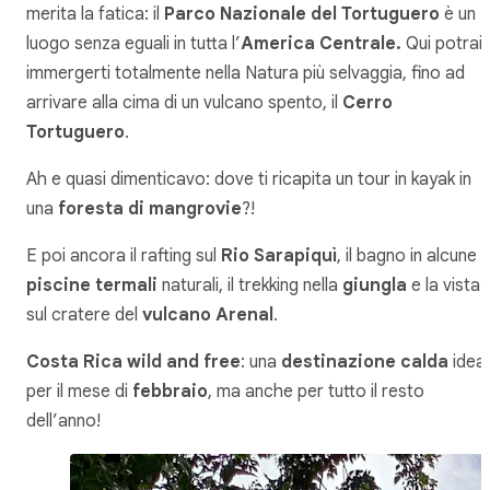
merita la fatica: il
Parco Nazionale del Tortuguero
è un
luogo senza eguali in tutta l’
America Centrale.
Qui potrai
immergerti totalmente nella Natura più selvaggia, fino ad
arrivare alla cima di un vulcano spento, il
Cerro
Tortuguero
.
Ah e quasi dimenticavo: dove ti ricapita un tour in kayak in
una
foresta di mangrovie
?!
E poi ancora il rafting sul
Rio Sarapiquì
, il bagno in alcune
piscine termali
naturali, il trekking nella
giungla
e la vista
sul cratere del
vulcano Arenal
.
Costa Rica wild and free
: una
destinazione calda
idea
per il mese di
febbraio
, ma anche per tutto il resto
dell’anno!