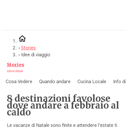
Vai
al
contenuto
›
Stories
›
Idee di viaggio
Stories
A blog by WeRoad
Cosa Vedere
Quando andare
Cucina Locale
Info di
8 destinazioni favolose
dove andare a febbraio al
caldo
Le vacanze di Natale sono finite e attendere l’estate ti