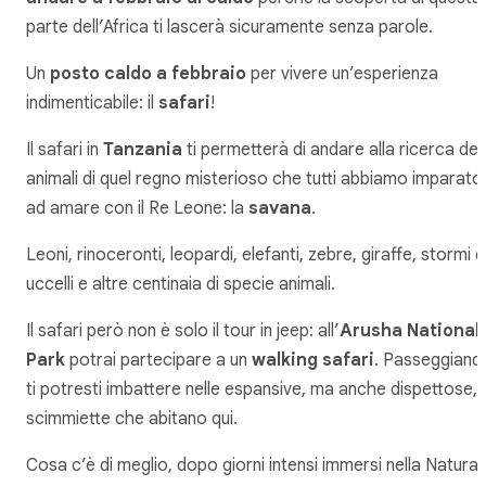
parte dell’Africa ti lascerà sicuramente senza parole.
Un
posto caldo a febbraio
per vivere un’esperienza
indimenticabile: il
safari
!
Il safari in
Tanzania
ti permetterà di andare alla ricerca deg
animali di quel regno misterioso che tutti abbiamo imparato
ad amare con il Re Leone: la
savana
.
Leoni, rinoceronti, leopardi, elefanti, zebre, giraffe, stormi d
uccelli e altre centinaia di specie animali.
Il safari però non è solo il tour in jeep: all’
Arusha National
Park
potrai partecipare a un
walking safari
. Passeggiand
ti potresti imbattere nelle espansive, ma anche dispettose,
scimmiette che abitano qui.
Cosa c’è di meglio, dopo giorni intensi immersi nella Natura