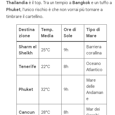
Thailandia
è il top. Tra un tempio a
Bangkok
e un tuffo a
Phuket
, l’unico rischio è che non vorrai più tornare a
timbrare il cartellino.
Destina
Temp.
Ore di
Tipo di
zione
Media
Sole
Mare
Sharm el
Barriera
25°C
9h
Sheikh
corallina
Oceano
Tenerife
22°C
8h
Atlantico
Mare
delle
Phuket
32°C
9h
Andaman
e
Mar dei
Cancun
28°C
8h