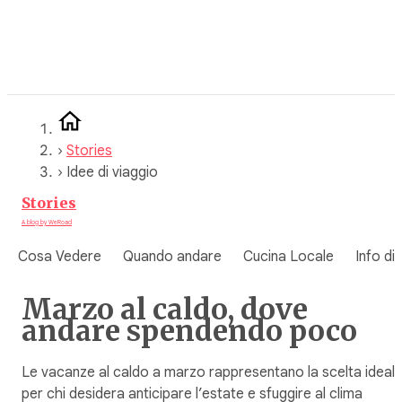
Vai
al
contenuto
›
Stories
›
Idee di viaggio
Stories
A blog by WeRoad
Cosa Vedere
Quando andare
Cucina Locale
Info di
Marzo al caldo, dove
andare spendendo poco
Le vacanze al caldo a marzo rappresentano la scelta ideal
per chi desidera anticipare l’estate e sfuggire al clima