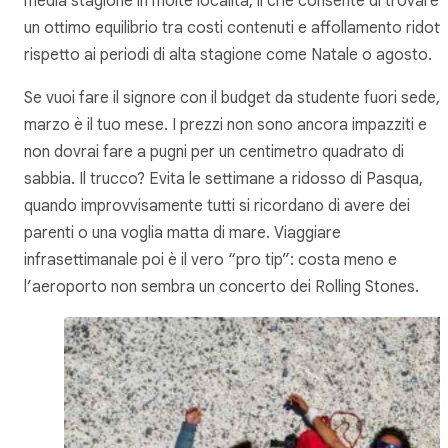
media stagione in molte località, il che consente di trovare
un ottimo equilibrio tra costi contenuti e affollamento ridot
rispetto ai periodi di alta stagione come Natale o agosto.
Se vuoi fare il signore con il budget da studente fuori sede,
marzo è il tuo mese. I prezzi non sono ancora impazziti e
non dovrai fare a pugni per un centimetro quadrato di
sabbia. Il trucco? Evita le settimane a ridosso di Pasqua,
quando improvvisamente tutti si ricordano di avere dei
parenti o una voglia matta di mare. Viaggiare
infrasettimanale poi è il vero “pro tip”: costa meno e
l’aeroporto non sembra un concerto dei Rolling Stones.