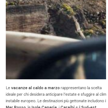
Le
vacanze al caldo a marzo
rappresentano la scelta
ideale per chi desidera anticipare l’estate e sfuggire al clim
instabile europeo. Le destinazioni più gettonate includono il
Mar Rosso
, le
Isole Canarie
, i
Caraibi
e il
Sud-est