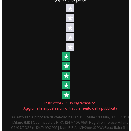
Destinazioni
Info & link utili (si
spera)
Viaggi di
gruppo Nord
Contatti
America
FAQ
Viaggi di
gruppo
Termini e
Centro
condizioni
America
Condizioni
Viaggi di
generali
gruppo Sud
Modulo
America
informativo
Viaggi di
standard
gruppo Africa
Policy
Viaggi di
annullament
TrustScore
4.7
|
12389
recensioni
gruppo
viaggio
Aggiorna le impostazioni di tracciamento della pubblicità
Medio
Cookie polic
Questo sito è proprietà di WeRoad Italia S.r.l. - Viale Cassala, 30 - 20143
Oriente
Milano (MI) | Cod. fiscale e P.IVA 12474100968 | Registro Imprese Milano
Viaggi di
Privacy poli
05/07/2022 n°12474100968 | Num R.E.A.: MI-2664339 WeRoad Italia S.r.l.