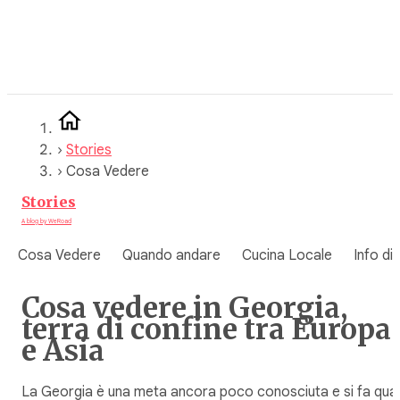
Vai
al
contenuto
›
Stories
›
Cosa Vedere
Stories
A blog by WeRoad
Cosa Vedere
Quando andare
Cucina Locale
Info di
Cosa vedere in Georgia,
terra di confine tra Europa
e Asia
La Georgia è una meta ancora poco conosciuta e si fa qua