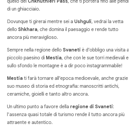
quello del
Chkhutnieri Pass
, che ti porterà fino alle pendic
di un ghiacciaio.
Dovunque ti girerai mentre sei a
Ushguli
, vedrai la vetta
dello
Shkhara
, che domina il paesaggio e rende tutto
ancora più meraviglioso.
Sempre nella regione dello
Svaneti
è d’obbligo una visita al
piccolo paesino di
Mestia
, che con le sue torri medievali e
sullo sfondo le montagne è a dir poco instagrammabile!
Mestia
ti farà tornare all’epoca medioevale, anche grazie a
suo museo di storia ed etnografia: manoscritti antichi,
ceramiche, gioielli e tanto altro ancora.
Un ultimo punto a favore della
regione di Svaneti
:
l’assenza quasi totale di turismo rende il tutto ancora più
attraente e autentico.