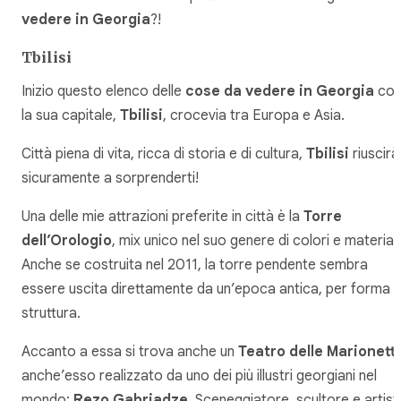
vedere in Georgia
?!
Tbilisi
Inizio questo elenco delle
cose da vedere in Georgia
co
la sua capitale,
Tbilisi
, crocevia tra Europa e Asia.
Città piena di vita, ricca di storia e di cultura,
Tbilisi
riuscirà
sicuramente a sorprenderti!
Una delle mie attrazioni preferite in città è la
Torre
dell’Orologio
, mix unico nel suo genere di colori e materiali
Anche se costruita nel 2011, la torre pendente sembra
essere uscita direttamente da un’epoca antica, per forma 
struttura.
Accanto a essa si trova anche un
Teatro delle Marionett
anche’esso realizzato da uno dei più illustri georgiani nel
mondo:
Rezo Gabriadze
. Sceneggiatore, scultore e artist