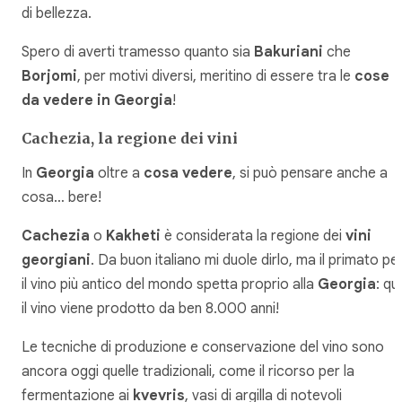
di bellezza.
Spero di averti tramesso quanto sia
Bakuriani
che
Borjomi
, per motivi diversi, meritino di essere tra le
cose
da vedere in Georgia
!
Cachezia, la regione dei vini
In
Georgia
oltre a
cosa vedere
, si può pensare anche a
cosa… bere!
Cachezia
o
Kakheti
è considerata la regione dei
vini
georgiani
. Da buon italiano mi duole dirlo, ma il primato pe
il vino più antico del mondo spetta proprio alla
Georgia
: qui
il vino viene prodotto da ben 8.000 anni!
Le tecniche di produzione e conservazione del vino sono
ancora oggi quelle tradizionali, come il ricorso per la
fermentazione ai
kvevris
, vasi di argilla di notevoli