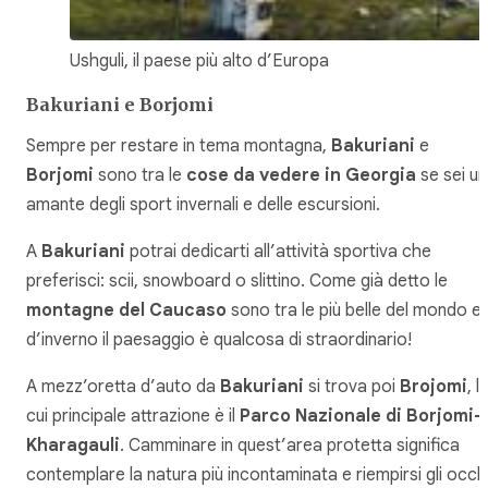
Ushguli, il paese più alto d’Europa
Bakuriani e Borjomi
Sempre per restare in tema montagna,
Bakuriani
e
Borjomi
sono tra le
cose da vedere in Georgia
se sei un
amante degli sport invernali e delle escursioni.
A
Bakuriani
potrai dedicarti all’attività sportiva che
preferisci: scii, snowboard o slittino. Come già detto le
montagne del Caucaso
sono tra le più belle del mondo e
d’inverno il paesaggio è qualcosa di straordinario!
A mezz’oretta d’auto da
Bakuriani
si trova poi
Brojomi
, l
cui principale attrazione è il
Parco Nazionale di Borjomi-
Kharagauli
. Camminare in quest’area protetta significa
contemplare la natura più incontaminata e riempirsi gli occh