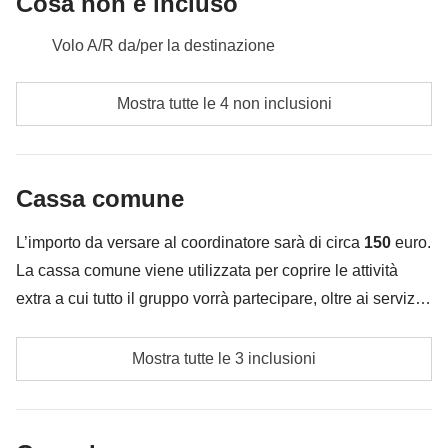
Cosa non è incluso
Volo A/R da/per la destinazione
pasti e bevande dove non indicato
Mostra tutte le 4 non inclusioni
tutti gli extra che vorrai acquistare e riuscirai ad
infilare nello zaino :)
Cassa comune
Tutto ciò che non è menzionato nella sezione "Cosa
è incluso"
L’importo da versare al coordinatore sarà di circa
150
euro.
La cassa comune viene utilizzata per coprire le attività
extra a cui tutto il gruppo vorrà partecipare, oltre ai servizi
qui indicati; per questo l’importo potrà variare e potrebbe
Gli ingressi alle attrazioni e ai siti storici che
essere necessario implementarla ulteriormente, in ogni
Mostra tutte le 3 inclusioni
visiteremo ed eventuali mance
caso verrà restituita la differenza non utilizzata.
Cassa comune del coordinatore