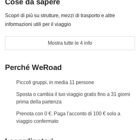
Cose da sapere
Le attività ed extra che tutti i partecipanti avranno
concordato di fare e la relativa quota parte del
Scopri di più su strutture, mezzi di trasporto e altre
coordinatore. Le attività pagate con la Cassa Comune
informazioni utili per il viaggio
sono svolte da fornitori locali terzi e valgono le loro
Alloggi
condizioni; WeRoad non interviene nella gestione né
Mostra tutte le 4 info
assume responsabilità
Alloggeremo in hotel o guesthouse locali in
camera doppia o tripla con letti singoli e colazione
Perché WeRoad
Trasporti
Minivan privato con conducente dal giorno 3 al giorno
Piccoli gruppi, in media 11 persone
9, il giorno 3 avremo a disposizione delle auto 4x4
Sposta o cambia il tuo viaggio gratis fino a 31 giorni
per raggiungere la chiesa della trinità di Gergeti
prima della partenza
Requisiti d'ingresso
Prenota con 0 €. Paga l'acconto di 100 € solo a
Per entrare in
Georgia:
E' necessario il passaporto,
viaggio confermato
con validità di almeno 6 (sei) mesi successivi alla
data di ingresso in Georgia. Dal 1 gennaio 2026 e'