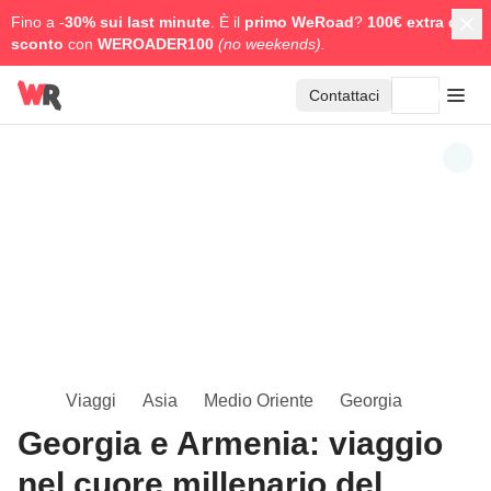
Fino a -
30% sui last minute
. È il
primo WeRoad
?
100€ extra di
sconto
con
WEROADER100
(no weekends).
Contattaci
Viaggi
Asia
Medio Oriente
Georgia
Georgia e Armenia: viaggio
nel cuore millenario del