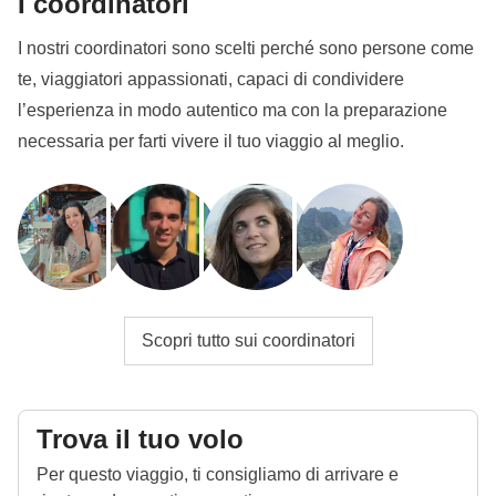
I coordinatori
necessario essere in possesso di una valida
I nostri coordinatori sono scelti perché sono persone come
assicurazione sanitaria, per fare ingresso in Georgia:
te, viaggiatori appassionati, capaci di condividere
tale assicurazione deve fornire copertura per la salute
l’esperienza in modo autentico ma con la preparazione
e per eventuali incidenti, può essere esibita sia in
necessaria per farti vivere il tuo viaggio al meglio.
formato cartaceo, sia in formato elettronico, redatta in
lingua inglese o georgiana. La polizza puo' essere
rilasciata da una Compagnia Assicurativa georgiana
o straniera (quindi anche italiana) e deve prevedere
un ammontare minimo di 30.000 GEL
Per entrare in
Armenia: è
necessario il passaporto,
con una validità residua non inferiore al periodo di
Scopri tutto sui coordinatori
permanenza nel Paese.
Info sulle camere private
Trova il tuo volo
Vedi i dettagli
Per questo viaggio, ti consigliamo di arrivare e