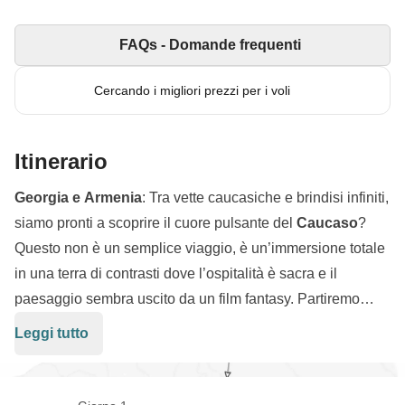
FAQs - Domande frequenti
Cercando i migliori prezzi per i voli
Itinerario
Georgia e Armenia
: Tra vette caucasiche e brindisi infiniti,
siamo pronti a scoprire il cuore pulsante del
Caucaso
?
Questo non è un semplice viaggio, è un’immersione totale
in una terra di contrasti dove l’ospitalità è sacra e il
paesaggio sembra uscito da un film fantasy. Partiremo
dalle strade vivaci di
Tbilisi
, un mix incredibile di palazzi
Leggi tutto
ultra-moderni e vicoletti che profumano di storia e pane
appena sfornato. Ma non fatevi ingannare dalla calma dei
millenari
monasteri
arroccati: qui l'energia è travolgente!