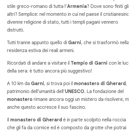
stile greco-romano di tutta l’
Armenia
? Dove sono finiti gli
altri? Semplice: nel momento in cui nel paese il cristianesino
divenne religione di stato, tutti i templi pagani vennero
distrutti.
Tutti tranne appunto quello di
Garni
, che si trasformò nella
residenza estiva dei reali armeni.
Ricordati di andare a visitare il
Tempio di Garni
con le luci
della sera: è tutto ancora più suggestivo!
A 10 km da
Garni
, si trova poi il
monastero di Gherard
,
patrimonio dell’umanità dell’
UNESCO
. La fondazione del
monastero
rimane ancora oggi un mistero da risolvere, m
anche questo accresce il suo fascino.
Il
monastero di Gherard
è in parte scolpito nella roccia
che gli fa da cornice ed è composto da grotte che potrai