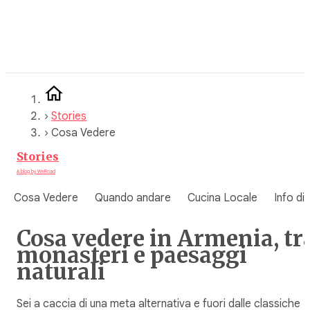
Vai
al
contenuto
›
Stories
›
Cosa Vedere
Stories
A blog by WeRoad
Cosa Vedere
Quando andare
Cucina Locale
Info di
Cosa vedere in Armenia, tr
monasteri e paesaggi
naturali
Sei a caccia di una meta alternativa e fuori dalle classiche