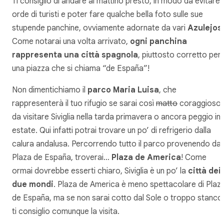
Ti consiglio di andare al mattino presto, in modo da evitare 
orde di turisti e poter fare qualche bella foto sulle sue
stupende panchine, ovviamente adornate da vari
Azulejos
.
Come notarai una volta arrivato,
ogni panchina
rappresenta una città spagnola
, piuttosto corretto per
una piazza che si chiama “de España”!
Non dimentichiamo il
parco Maria Luisa
, che
rappresenterà il tuo rifugio se sarai così
matto
coraggioso
da visitare Siviglia nella tarda primavera o ancora peggio in
estate. Qui infatti potrai trovare un po’ di refrigerio dalla
calura andalusa. Percorrendo tutto il parco provenendo da
Plaza de España, troverai…
Plaza de America
! Come
ormai dovrebbe esserti chiaro, Siviglia è un po’ la
città dei
due mondi
. Plaza de America è meno spettacolare di Plaz
de España, ma se non sarai cotto dal Sole o troppo stanco
ti consiglio comunque la visita.