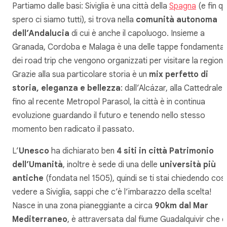
Partiamo dalle basi: Siviglia è una città della
Spagna
(e fin qu
spero ci siamo tutti), si trova nella
comunità autonoma
dell’Andalucia
di cui è anche il capoluogo. Insieme a
Granada, Cordoba e Malaga è una delle tappe fondamental
dei road trip che vengono organizzati per visitare la regione
Grazie alla sua particolare storia è un
mix perfetto di
storia, eleganza e bellezza
: dall’Alcázar, alla Cattedrale
fino al recente Metropol Parasol, la città è in continua
evoluzione guardando il futuro e tenendo nello stesso
momento ben radicato il passato.
L’
Unesco
ha dichiarato ben
4 siti in città Patrimonio
dell’Umanità
, inoltre è sede di una delle
università più
antiche
(fondata nel 1505), quindi se ti stai chiedendo cos
vedere a Siviglia, sappi che c’è l’imbarazzo della scelta!
Nasce in una zona pianeggiante a circa
90km dal Mar
Mediterraneo
, è attraversata dal fiume Guadalquivir che è