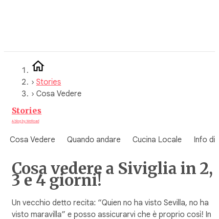
Vai
al
contenuto
›
Stories
›
Cosa Vedere
Stories
A blog by WeRoad
Cosa Vedere
Quando andare
Cucina Locale
Info di
Cosa vedere a Siviglia in 2,
3 e 4 giorni!
Un vecchio detto recita: “Quien no ha visto Sevilla, no ha
visto maravilla” e posso assicurarvi che è proprio così! In