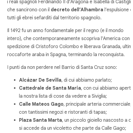
i reali spagnoli Ferdinando II d’Aragona e Isabella di Castigli
che sancirono con il
decreto dell’Alhambra
l’espulsione d
tutti gli ebrei sefarditi dal territorio spagnolo.
Il 1492 fu un anno fondamentale per il regno (e il mondo
intero), che contemporaneamente scopriva l’America con l
spedizione di Cristoforo Colombo e liberava Granada, ultim
roccaforte araba in Spagna, terminando la reconquista.
I punti da non perdere nel Barrio di Santa Cruz sono:
Alcázar De Sevilla
, di cui abbiamo parlato;
Cattedrale de Santa Maria
, con cui abbiamo apert
la nostra lista di cose da vedere a Siviglia;
Calle Mateos Gago
, principale arteria commerciale,
con tantissimi negozi e ristoranti di tapas;
Plaza Santa Marta
, un piccolo gioiello nascosto a cu
si accede da un vicoletto che parte da Calle Gago;