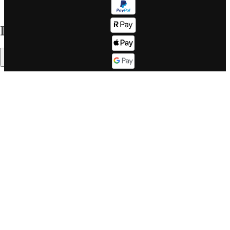
destinazioni
Corporate info
Il mondo WeRoad
Indice
Lavora con
Come
noi
funziona
Sommario
Lavora con
Fasce d'età
noi se sei un
Il buon
DEV
WeRoader
Corporate
Mood di
website
viaggio
LinkedIn
Cosa dicono
Twitter
di noi su
Trustpilot
Cos'è
Cosa dicono
WeRoad, ma
in un video
di noi su
Feefo
WeRoad Lovers
Community &