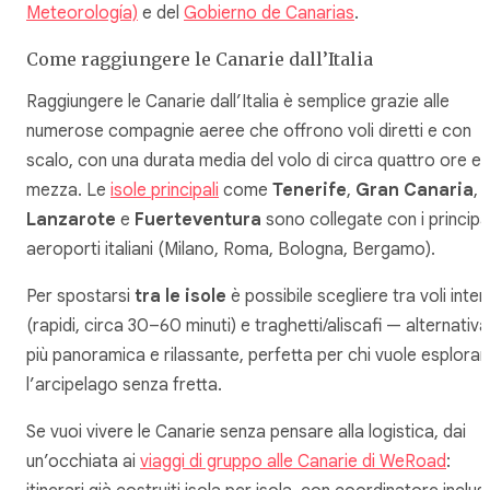
Meteorología)
e del
Gobierno de Canarias
.
Come raggiungere le Canarie dall’Italia
Raggiungere le Canarie dall’Italia è semplice grazie alle
numerose compagnie aeree che offrono voli diretti e con
scalo, con una durata media del volo di circa quattro ore e
mezza. Le
isole principali
come
Tenerife
,
Gran Canaria
,
Lanzarote
e
Fuerteventura
sono collegate con i principal
aeroporti italiani (Milano, Roma, Bologna, Bergamo).
Per spostarsi
tra le isole
è possibile scegliere tra voli inter
(rapidi, circa 30–60 minuti) e traghetti/aliscafi — alternativa
più panoramica e rilassante, perfetta per chi vuole esplorar
l’arcipelago senza fretta.
Se vuoi vivere le Canarie senza pensare alla logistica, dai
un’occhiata ai
viaggi di gruppo alle Canarie di WeRoad
: