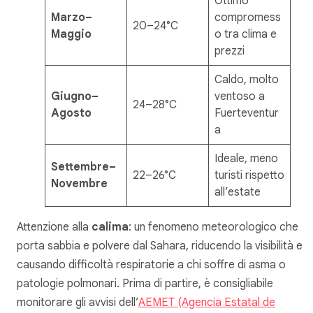
Ottimo
Marzo–
compromess
20–24°C
Maggio
o tra clima e
prezzi
Caldo, molto
Giugno–
ventoso a
24–28°C
Agosto
Fuerteventur
a
Ideale, meno
Settembre–
22–26°C
turisti rispetto
Novembre
all’estate
Attenzione alla
calima
: un fenomeno meteorologico che
porta sabbia e polvere dal Sahara, riducendo la visibilità e
causando difficoltà respiratorie a chi soffre di asma o
patologie polmonari. Prima di partire, è consigliabile
monitorare gli avvisi dell’
AEMET (Agencia Estatal de