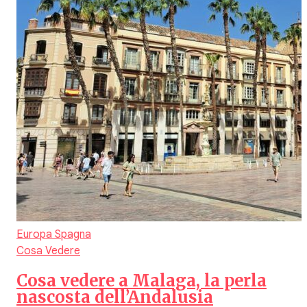
Europa
Spagna
Cosa Vedere
Cosa vedere a Malaga, la perla
nascosta dell’Andalusia