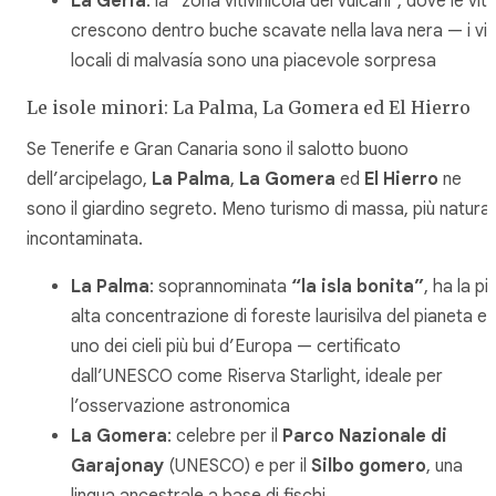
La Geria
: la “zona vitivinicola dei vulcani”, dove le viti
crescono dentro buche scavate nella lava nera — i vin
locali di malvasía sono una piacevole sorpresa
Le isole minori: La Palma, La Gomera ed El Hierro
Se Tenerife e Gran Canaria sono il salotto buono
dell’arcipelago,
La Palma
,
La Gomera
ed
El Hierro
ne
sono il giardino segreto. Meno turismo di massa, più natura
incontaminata.
La Palma
: soprannominata
“la isla bonita”
, ha la pi
alta concentrazione di foreste laurisilva del pianeta e
uno dei cieli più bui d’Europa — certificato
dall’UNESCO come Riserva Starlight, ideale per
l’osservazione astronomica
La Gomera
: celebre per il
Parco Nazionale di
Garajonay
(UNESCO) e per il
Silbo gomero
, una