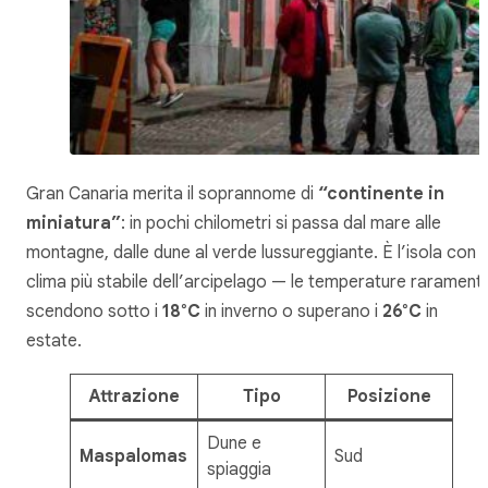
Gran Canaria merita il soprannome di
“continente in
miniatura”
: in pochi chilometri si passa dal mare alle
montagne, dalle dune al verde lussureggiante. È l’isola con il
clima più stabile dell’arcipelago — le temperature rarament
scendono sotto i
18°C
in inverno o superano i
26°C
in
estate.
Attrazione
Tipo
Posizione
Dune e
Maspalomas
Sud
spiaggia