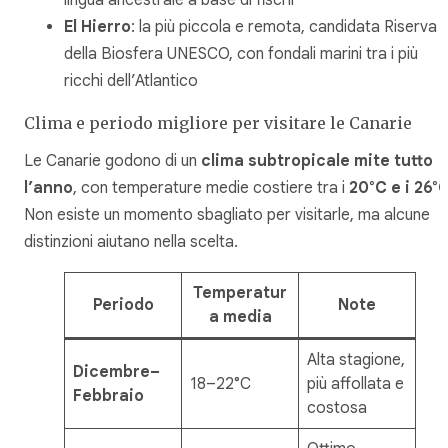
lingua ancestrale a base di fischi
El Hierro
: la più piccola e remota, candidata Riserva
della Biosfera UNESCO, con fondali marini tra i più
ricchi dell’Atlantico
Clima e periodo migliore per visitare le Canarie
Le Canarie godono di un
clima subtropicale mite tutto
l’anno
, con temperature medie costiere tra i
20°C e i 26°
Non esiste un momento sbagliato per visitarle, ma alcune
distinzioni aiutano nella scelta.
Temperatur
Periodo
Note
a media
Alta stagione,
Dicembre–
18–22°C
più affollata e
Febbraio
costosa