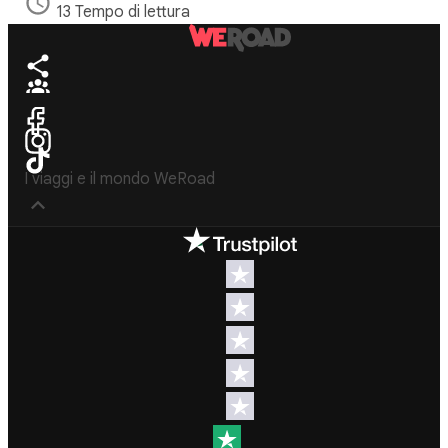
13 Tempo di lettura
I viaggi e il mondo WeRoad
Destinazioni
Info & link utili (si
spera)
Viaggi di
gruppo Nord
Contatti
America
FAQ
Viaggi di
gruppo
Termini e
Centro
condizioni
America
Condizioni