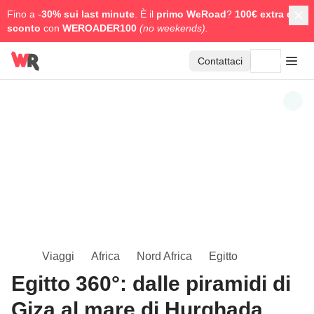
Fino a -
30% sui last minute
. È il
primo WeRoad
?
100€ extra di
sconto
con
WEROADER100
(no weekends).
Contattaci
Viaggi
Africa
Nord Africa
Egitto
Egitto 360°: dalle piramidi di
Giza al mare di Hurghada