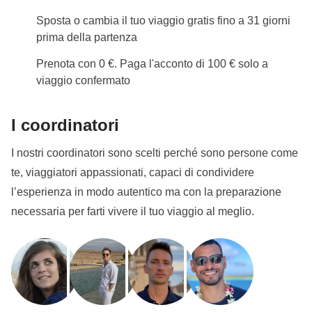
in cassa comune, rientra nella cassa comune.
Sposta o cambia il tuo viaggio gratis fino a 31 giorni
prima della partenza
Info sulle camere private
Prenota con 0 €. Paga l'acconto di 100 € solo a
Vedi i dettagli
viaggio confermato
I coordinatori
I nostri coordinatori sono scelti perché sono persone come
te, viaggiatori appassionati, capaci di condividere
l’esperienza in modo autentico ma con la preparazione
necessaria per farti vivere il tuo viaggio al meglio.