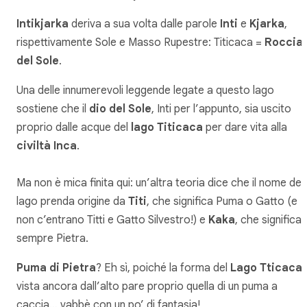
Intikjarka
deriva a sua volta dalle parole
Inti
e
Kjarka
,
rispettivamente Sole e Masso Rupestre: Titicaca =
Roccia
del Sole
.
Una delle innumerevoli leggende legate a questo lago
sostiene che il
dio del Sole
, Inti per l’appunto, sia uscito
proprio dalle acque del
lago Titicaca
per dare vita alla
civiltà Inca
.
Ma non è mica finita qui: un’altra teoria dice che il nome del
lago prenda origine da
Titi
, che significa Puma o Gatto (e
non c’entrano Titti e Gatto Silvestro!) e
Kaka
, che significa
sempre Pietra.
Puma di Pietra
? Eh sì, poiché la forma del
Lago Tticaca
vista ancora dall’alto pare proprio quella di un puma a
caccia… vabbè con un po’ di fantasia!