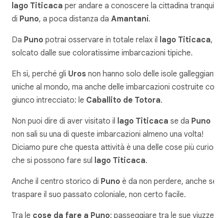
lago Titicaca
per andare a conoscere la cittadina tranquill
di
Puno
, a poca distanza da
Amantaní
.
Da
Puno
potrai osservare in totale relax il
lago Titicaca
,
solcato dalle sue coloratissime imbarcazioni tipiche.
Eh sì, perché gli
Uros
non hanno solo delle isole galleggianti
uniche al mondo, ma anche delle imbarcazioni costruite co
giunco intrecciato: le
Caballito de Totora
.
Non puoi dire di aver visitato il
lago Titicaca
se da
Puno
non sali su una di queste imbarcazioni almeno una volta!
Diciamo pure che questa attività è una delle cose più curio
che si possono fare sul
lago Titicaca
.
Anche il centro storico di
Puno
è da non perdere, anche se
traspare il suo passato coloniale, non certo facile.
Tra le
cose da fare a Puno
: passeggiare tra le sue viuzze,