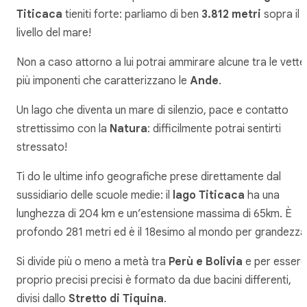
Titicaca
tieniti forte: parliamo di ben
3.812 metri
sopra il
livello del mare!
Non a caso attorno a lui potrai ammirare alcune tra le vette
più imponenti che caratterizzano le
Ande
.
Un lago che diventa un mare di silenzio, pace e contatto
strettissimo con la
Natura
: difficilmente potrai sentirti
stressato!
Ti do le ultime info geografiche prese direttamente dal
sussidiario delle scuole medie: il
lago Titicaca
ha una
lunghezza di 204 km e un’estensione massima di 65km. È
profondo 281 metri ed è il 18esimo al mondo per grandezza
Si divide più o meno a metà tra
Perù e Bolivia
e per essere
proprio precisi precisi è formato da due bacini differenti,
divisi dallo
Stretto di Tiquina
.