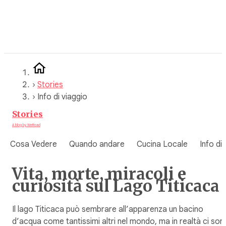
Vai
al
contenuto
›
Stories
›
Info di viaggio
Stories
A blog by WeRoad
Cosa Vedere
Quando andare
Cucina Locale
Info di
Vita, morte, miracoli e
curiosità sul Lago Titicaca
Il lago Titicaca può sembrare all’apparenza un bacino
d’acqua come tantissimi altri nel mondo, ma in realtà ci son