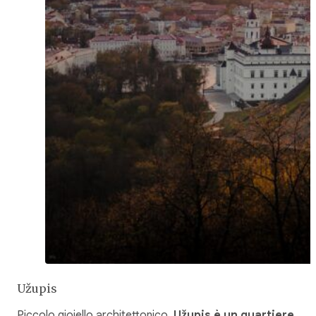
Užupis
Piccolo gioiello architettonico,
Užupis è un quartiere