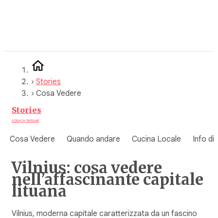
Vai
al
contenuto
›
Stories
›
Cosa Vedere
Stories
A blog by WeRoad
Cosa Vedere
Quando andare
Cucina Locale
Info di
Vilnius: cosa vedere
nell’affascinante capitale
lituana
Vilnius, moderna capitale caratterizzata da un fascino