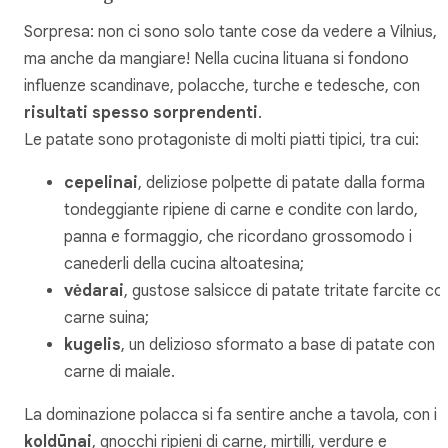
Sorpresa: non ci sono solo tante cose da vedere a Vilnius,
ma anche da mangiare! Nella cucina lituana si fondono
influenze scandinave, polacche, turche e tedesche, con
risultati spesso sorprendenti
.
Le patate sono protagoniste di molti piatti tipici, tra cui:
cepelinai
, deliziose polpette di patate dalla forma
tondeggiante ripiene di carne e condite con lardo,
panna e formaggio, che ricordano grossomodo i
canederli della cucina altoatesina;
vėdarai
, gustose salsicce di patate tritate farcite co
carne suina;
kugelis
, un delizioso sformato a base di patate con
carne di maiale.
La dominazione polacca si fa sentire anche a tavola, con i
koldūnai
, gnocchi ripieni di carne, mirtilli, verdure e