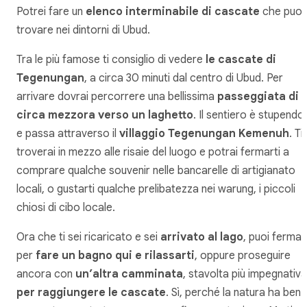
Potrei fare un
elenco interminabile di cascate
che puoi
trovare nei dintorni di Ubud.
Tra le più famose ti consiglio di vedere
le cascate di
Tegenungan
, a circa 30 minuti dal centro di Ubud. Per
arrivare dovrai percorrere una bellissima
passeggiata di
circa mezzora verso un laghetto
. Il sentiero è stupendo
e passa attraverso il
villaggio Tegenungan Kemenuh
. Ti
troverai in mezzo alle risaie del luogo e potrai fermarti a
comprare qualche souvenir nelle bancarelle di artigianato
locali, o gustarti qualche prelibatezza nei
warung
, i piccoli
chiosi di cibo locale.
Ora che ti sei ricaricato e sei
arrivato al lago
, puoi fermar
per
fare un bagno qui e rilassarti
, oppure proseguire
ancora con
un’altra camminata
, stavolta più impegnativa
per raggiungere le cascate
. Sì, perché la natura ha ben