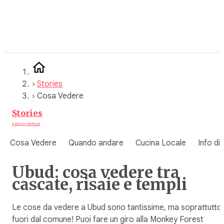
Vai
al
contenuto
›
Stories
›
Cosa Vedere
Stories
A blog by WeRoad
Cosa Vedere
Quando andare
Cucina Locale
Info di
Ubud: cosa vedere tra
cascate, risaie e templi
Le cose da vedere a Ubud sono tantissime, ma soprattutto
fuori dal comune! Puoi fare un giro alla Monkey Forest