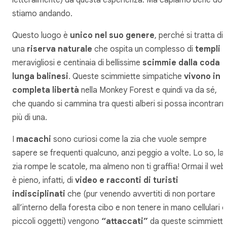
stiamo andando.
Questo luogo è
unico nel suo genere
, perché si tratta di
una
riserva naturale
che ospita un complesso di
templi
meravigliosi e centinaia di bellissime
scimmie dalla coda
lunga balinesi
. Queste scimmiette simpatiche
vivono in
completa libertà
nella Monkey Forest e quindi va da sé,
che quando si cammina tra questi alberi si possa incontrarn
più di una.
I
macachi
sono
curiosi
come la zia che vuole sempre
sapere se frequenti qualcuno, anzi peggio a volte. Lo so, la
zia rompe le scatole, ma almeno non ti graffia! Ormai il web
è pieno, infatti, di
video e racconti di turisti
indisciplinati
che (pur venendo avvertiti di non portare
all’interno della foresta cibo e non tenere in mano cellulari o
piccoli oggetti) vengono
“attaccati”
da queste scimmiett