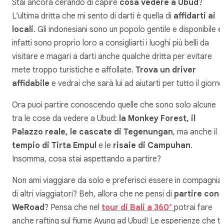
Stai ancora cerando di capire
cosa vedere a Ubud
?
L’ultima dritta che mi sento di darti è quella di
affidarti ai
locali
. Gli indonesiani sono un popolo gentile e disponibile e
infatti sono proprio loro a consigliarti i luoghi più belli da
visitare e magari a darti anche qualche dritta per evitare
mete troppo turistiche e affollate.
Trova un driver
affidabile
e vedrai che sarà lui ad aiutarti per tutto il giorn
Ora puoi partire conoscendo quelle che sono solo alcune
tra le cose da vedere a Ubud:
la Monkey Forest, il
Palazzo reale, le cascate di Tegenungan
, ma anche il
tempio di Tirta Empul
e le
risaie di Campuhan
.
Insomma, cosa stai aspettando a partire?
Non ami viaggiare da solo e preferisci essere in compagnia
di altri viaggiatori? Beh, allora che ne pensi di
partire con
WeRoad
? Pensa che nel
tour di Bali a 360°
potrai fare
anche rafting sul fiume Ayung ad Ubud! Le esperienze che ti