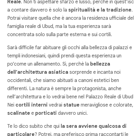
Reale
. Non ti aspettare sfarzo e lusso, perché in quest’isol
a contare davvero è solo la
spiritualità e la tradizione
.
Potrai visitare quella che è ancora la residenza ufficiale dell
famiglia reale di Ubud, ma la tua esperienza sarà
concentrata solo sulla parte esterna e sui cortili.
Sarà difficile far abituare gli occhi alla bellezza di palazzi e
templi indonesiani, quindi prendi questa esperienza un
po’come un allenamento. Sì, perchè la
bellezza
dell’architettura asiatica
sorprende e incanta noi
occidentali, che siamo abituati a canoni estetici ben
differenti. La natura è sempre la protagonista, anche
nell’architettura e lo vedrai bene nel Palazzo Reale di Ubud.
Nei
cortili interni
vedrai
statue
meravigliose e colorate,
scalinate
e
porticati
davvero unici.
Te lo dico subito che qui
la sera avviene qualcosa di
particolare
? Potrei, ma preferisco prima raccontarti le