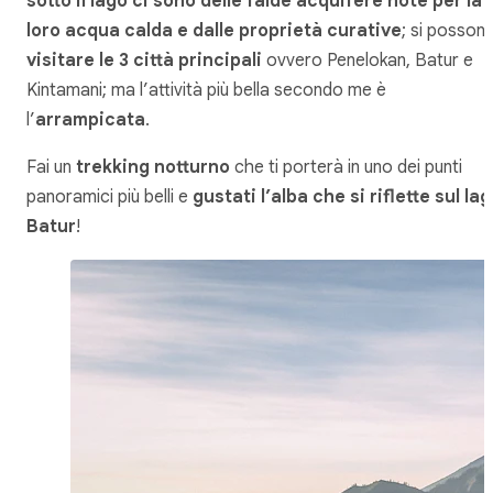
sotto il lago ci sono delle falde acquifere note per la
loro acqua calda e dalle proprietà curative
; si posson
visitare le 3 città principali
ovvero Penelokan, Batur e
Kintamani; ma l’attività più bella secondo me è
l’
arrampicata
.
Fai un
trekking notturno
che ti porterà in uno dei punti
panoramici più belli e
gustati l’alba che si riflette sul la
Batur
!