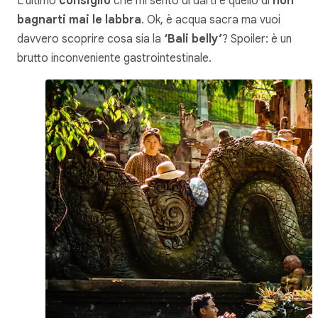
L’ultimo
consiglio
che mi sento di darti è quello di
non
bagnarti mai le labbra
. Ok, è acqua sacra ma vuoi
davvero scoprire cosa sia la
‘Bali belly’
? Spoiler: è un
brutto inconveniente gastrointestinale.