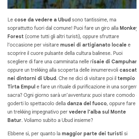
Le
cose da vedere a Ubud
sono tantissime, ma
soprattutto fuori dal comune! Puoi fare un giro alla
Monkey
Forest
(come tutti gli altri turisti), oppure sfruttare
l’occasione per visitare
musei di artigianato locale
e
scoprire il cuore pulsante della cultura balinese. Puoi
scegliere di fare una camminata nelle r
isaie di Campuhan
oppure un trekking alla scoperta delle innumerevoli
cascat
nei dintorni di Ubud
. Che ne dici di visitare poi il
tempio d
Tirta Empul
e fare un rituale di purificazione in una sorgent
sacra? Ogni giorno sarà un’avventura: puoi stare comodo e
goderti lo spettacolo della
danza del fuoco
, oppure fare
un trekking impegnativo per
vedere l’alba sul Monte
Batur
. Voliamo subito a Ubud insieme?
Ebbene sì, per quanto la
maggior parte dei turisti
si