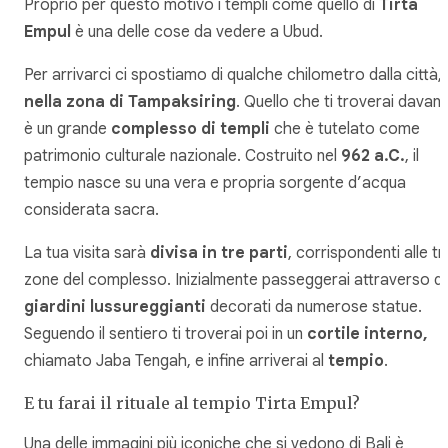
Proprio per questo motivo i templi come quello di
Tirta
Empul
è una delle cose da vedere a Ubud.
Per arrivarci ci spostiamo di qualche chilometro dalla città,
nella zona di Tampaksiring
. Quello che ti troverai davant
è un grande
complesso di templi
che è tutelato come
patrimonio culturale nazionale. Costruito nel
962 a.C.
, il
tempio nasce su una vera e propria sorgente d’acqua
considerata sacra.
La tua visita sarà
divisa in tre parti
, corrispondenti alle tr
zone del complesso. Inizialmente passeggerai attraverso de
giardini lussureggianti
decorati da numerose statue.
Seguendo il sentiero ti troverai poi in un
cortile interno,
chiamato Jaba Tengah, e infine arriverai al
tempio
.
E tu farai il rituale al tempio Tirta Empul?
Una delle immagini più iconiche che si vedono di Bali è