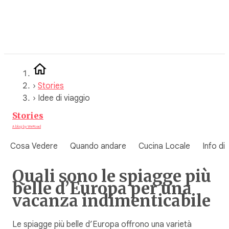
Vai
al
contenuto
›
Stories
›
Idee di viaggio
Stories
A blog by WeRoad
Cosa Vedere
Quando andare
Cucina Locale
Info di
Quali sono le spiagge più
belle d’Europa per una
vacanza indimenticabile
Le spiagge più belle d’Europa offrono una varietà