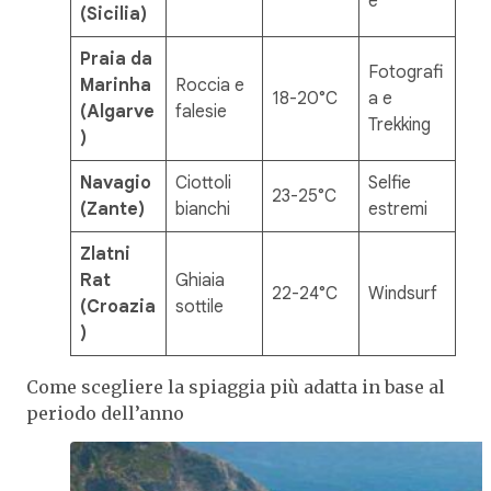
e
(Sicilia)
Praia da
Fotografi
Marinha
Roccia e
18-20°C
a e
(Algarve
falesie
Trekking
)
Navagio
Ciottoli
Selfie
23-25°C
(Zante)
bianchi
estremi
Zlatni
Rat
Ghiaia
22-24°C
Windsurf
(Croazia
sottile
)
Come scegliere la spiaggia più adatta in base al
periodo dell’anno