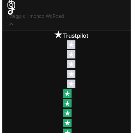
I viaggi e il mondo WeRoad
Destinazioni
Info & link utili (si
spera)
Viaggi di
gruppo Nord
Contatti
America
FAQ
Viaggi di
gruppo
Termini e
Centro
condizioni
America
Condizioni
Viaggi di
generali
gruppo Sud
Modulo
America
informativo
Viaggi di
standard
gruppo Africa