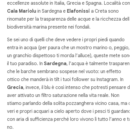
eccellenze assolute in Italia, Grecia e Spagna. Località com
Cala Mariolu
in Sardegna e
Elafonissi
a Creta sono
rinomate per la trasparenza delle acque e la ricchezza della
biodiversità marina presente nei fondali.
Se sei uno di quelli che deve vedere i propri piedi quando
entra in acqua (per paura che un mostro marino o, peggio,
un granchio dispettoso ti morda l’alluce), queste mete sono
il tuo paradiso. In
Sardegna
, l’acqua è talmente trasparent
che le barche sembrano sospese nel vuoto: un effetto
ottico che manderà in tilt i tuoi follower su Instagram. In
Grecia
, invece, il blu è così intenso che potresti pensare di
aver attivato un filtro saturazione nella vita reale. Non
stiamo parlando della solita pozzanghera vicino casa, ma di
veri e propri acquari a cielo aperto dove i pesci ti guardano
con aria di sufficienza perché loro vivono lì tutto l’anno e tu
no.