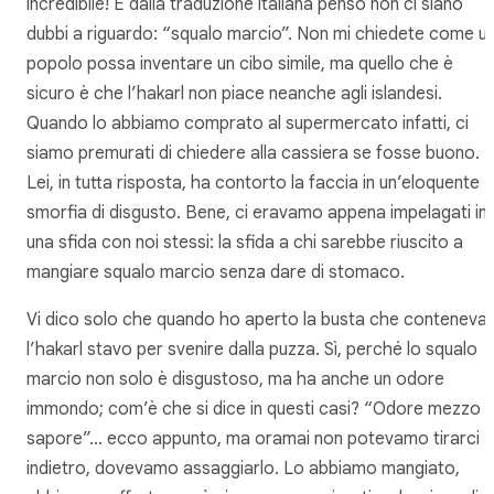
incredibile! E dalla traduzione italiana penso non ci siano
dubbi a riguardo: “squalo marcio”. Non mi chiedete come u
popolo possa inventare un cibo simile, ma quello che è
sicuro è che l’hakarl non piace neanche agli islandesi.
Quando lo abbiamo comprato al supermercato infatti, ci
siamo premurati di chiedere alla cassiera se fosse buono.
Lei, in tutta risposta, ha contorto la faccia in un’eloquente
smorfia di disgusto. Bene, ci eravamo appena impelagati in
una sfida con noi stessi: la sfida a chi sarebbe riuscito a
mangiare squalo marcio senza dare di stomaco.
Vi dico solo che quando ho aperto la busta che conteneva
l’hakarl stavo per svenire dalla puzza. Sì, perché lo squalo
marcio non solo è disgustoso, ma ha anche un odore
immondo; com’è che si dice in questi casi? “Odore mezzo
sapore”… ecco appunto, ma oramai non potevamo tirarci
indietro, dovevamo assaggiarlo. Lo abbiamo mangiato,