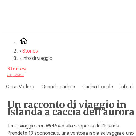
Vai
al
contenuto
›
Stories
›
Info di viaggio
Stories
A blog by WeRoad
Cosa Vedere
Quando andare
Cucina Locale
Info di
Un racconto di viaggio in
Islanda a caccia dell’aurora
Il mio viaggio con WeRoad alla scoperta dell’Islanda
Prendete 13 sconosciuti, una ventosa isola selvaggia e uno