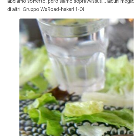
abbiamo sofferto, però siamo sopravvissuti… alcuni meglio
di altri. Gruppo WeRoad-hakarl 1-0!