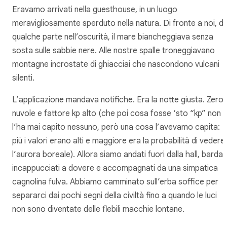
Eravamo arrivati nella guesthouse, in un luogo
meravigliosamente sperduto nella natura. Di fronte a noi, d
qualche parte nell’oscurità, il mare biancheggiava senza
sosta sulle sabbie nere. Alle nostre spalle troneggiavano
montagne incrostate di ghiacciai che nascondono vulcani
silenti.
L’applicazione mandava notifiche. Era la notte giusta. Zero
nuvole e fattore kp alto (che poi cosa fosse ‘sto “kp” non
l’ha mai capito nessuno, però una cosa l’avevamo capita:
più i valori erano alti e maggiore era la probabilità di vedere
l’aurora boreale). Allora siamo andati fuori dalla hall, bardati
incappucciati a dovere e accompagnati da una simpatica
cagnolina fulva. Abbiamo camminato sull’erba soffice per
separarci dai pochi segni della civiltà fino a quando le luci
non sono diventate delle flebili macchie lontane.