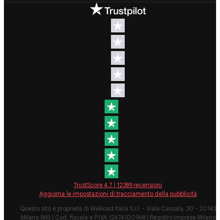
Destinazioni
Info & link utili (si
spera)
Viaggi di
gruppo Nord
Contatti
America
FAQ
Viaggi di
gruppo
Termini e
Centro
condizioni
America
Condizioni
Viaggi di
generali
gruppo Sud
Modulo
America
informativo
Viaggi di
standard
gruppo Africa
Policy
Viaggi di
annullament
TrustScore
4.7
|
12389
recensioni
gruppo
viaggio
Aggiorna le impostazioni di tracciamento della pubblicità
Medio
Cookie polic
Questo sito è proprietà di WeRoad Italia S.r.l. - Viale Cassala, 30 - 20143
Oriente
Milano (MI) | Cod. fiscale e P.IVA 12474100968 | Registro Imprese Milano