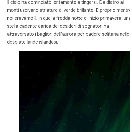
Il cielo ha cominciato lentamente a tingersi. Da dietro ai
monti uscivano striature di verde brillante. E proprio mentre
noi eravamo lì, in quella fredda notte di inizio primavera, una
stella cadente carica dei desideri di sognatori ha
attraversato i bagliori dell’aurora per cadere solitaria nelle
desolate lande islandesi.