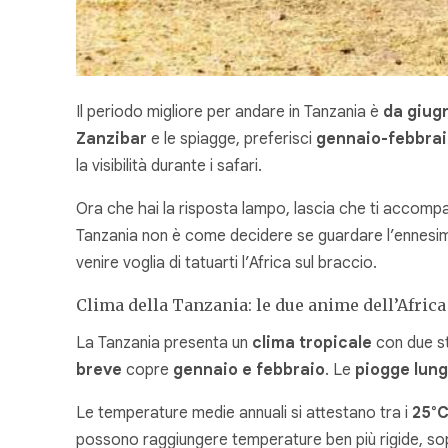
Il periodo migliore per andare in Tanzania è
da giug
Zanzibar
e le spiagge, preferisci
gennaio-febbra
la visibilità durante i safari.
Ora che hai la risposta lampo, lascia che ti accompagn
Tanzania non è come decidere se guardare l’ennesima s
venire voglia di tatuarti l’Africa sul braccio.
Clima della Tanzania: le due anime dell’Africa
La Tanzania presenta un
clima tropicale
con due st
breve
copre
gennaio e febbraio
. Le
piogge lun
Le temperature medie annuali si attestano tra i
25°C
possono raggiungere temperature ben più rigide, sop