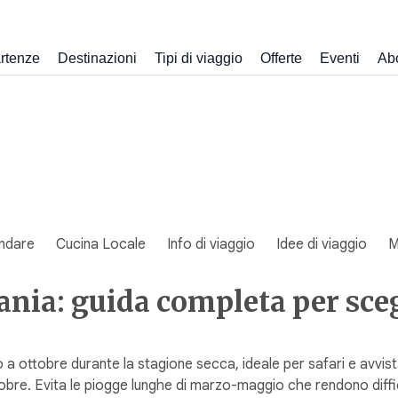
rtenze
Destinazioni
Tipi di viaggio
Offerte
Eventi
Ab
ndare
Cucina Locale
Info di viaggio
Idee di viaggio
M
ia: guida completa per scegl
o a ottobre durante la stagione secca, ideale per safari e avvist
bre. Evita le piogge lunghe di marzo-maggio che rendono difficol