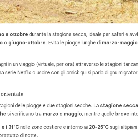
no a ottobre
durante la stagione secca, ideale per safari e avvi
io
o
giugno-ottobre
. Evita le piogge lunghe di
marzo-maggio
i in un viaggio (virtuale, per ora) attraverso le stagioni tanzan
erie Netflix o uscire con gli amici: qui si parla di gnu migrator
 orientale
agioni delle piogge e due stagioni secche. La
stagione secca
ghe
si verificano tra
marzo e maggio
, mentre quelle
breve
int
 e i 31°C
nelle zone costiere e intorno ai
20-25°C
sugli altipiani 
rattutto di notte.