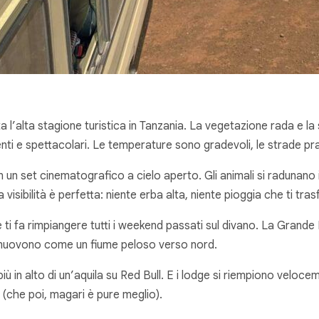
 l’alta stagione turistica in Tanzania. La vegetazione rada e la 
enti e spettacolari. Le temperature sono gradevoli, le strade pr
in un set cinematografico a cielo aperto. Gli animali si radunan
 visibilità è perfetta: niente erba alta, niente pioggia che ti tr
ti fa rimpiangere tutti i weekend passati sul divano. La Grande 
si muovono come un fiume peloso verso nord.
iù in alto di un’aquila su Red Bull. E i lodge si riempiono veloc
 (che poi, magari è pure meglio).