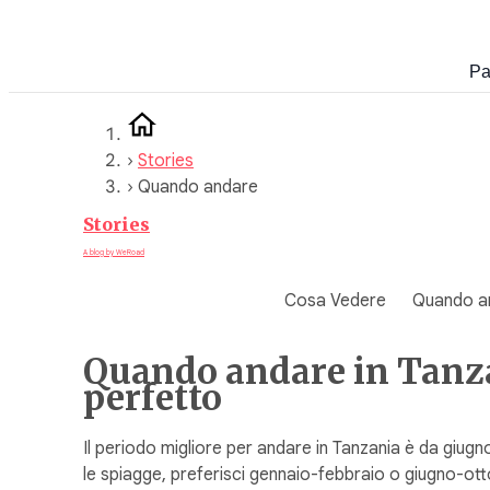
Vai
al
Pa
contenuto
›
Stories
›
Quando andare
Stories
A blog by WeRoad
Cosa Vedere
Quando a
Quando andare in Tanzan
perfetto
Il periodo migliore per andare in Tanzania è da giugn
le spiagge, preferisci gennaio-febbraio o giugno-otto