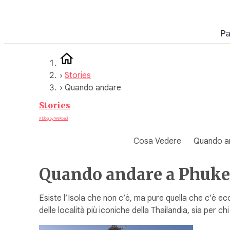
Vai
al
Pa
contenuto
›
Stories
›
Quando andare
Stories
A blog by WeRoad
Cosa Vedere
Quando a
Quando andare a Phuket,
Esiste l’Isola che non c’è, ma pure quella che c’è ec
delle località più iconiche della Thailandia, sia per chi