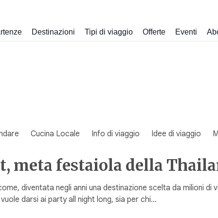
rtenze
Destinazioni
Tipi di viaggio
Offerte
Eventi
Ab
ndare
Cucina Locale
Info di viaggio
Idee di viaggio
M
 meta festaiola della Thail
come, diventata negli anni una destinazione scelta da milioni di 
 vuole darsi ai party all night long, sia per chi…