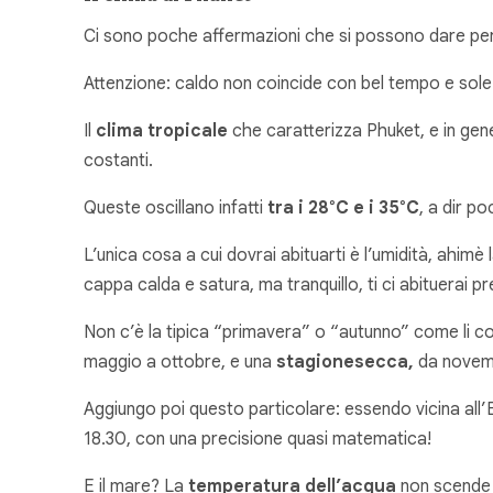
Ci sono poche affermazioni che si possono dare per c
Attenzione: caldo non coincide con bel tempo e sol
Il
clima tropicale
che caratterizza Phuket, e in gen
costanti.
Queste oscillano infatti
tra i 28°C e i 35°C
, a dir p
L’unica cosa a cui dovrai abituarti è l’umidità, ahimè
cappa calda e satura, ma tranquillo, ti ci abituerai p
Non c’è la tipica “primavera” o “autunno” come li con
maggio a ottobre, e una
stagione
secca,
da novemb
Aggiungo poi questo particolare: essendo vicina all
18.30, con una precisione quasi matematica!
E il mare? La
temperatura dell’acqua
non scende m