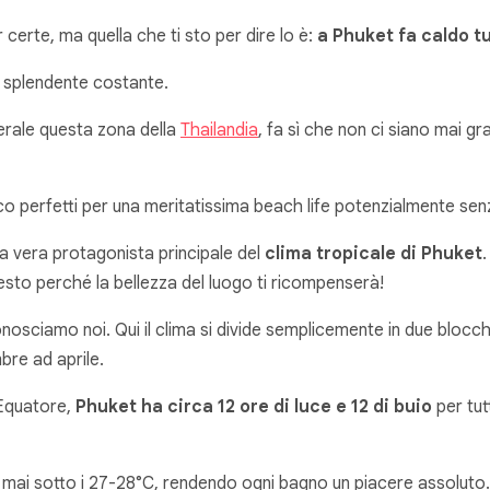
erte, ma quella che ti sto per dire lo è:
a Phuket fa caldo tu
e splendente costante.
erale questa zona della
Thailandia
, fa sì che non ci siano mai g
oco perfetti per una meritatissima beach life potenzialmente senz
 la vera protagonista principale del
clima tropicale di Phuket
.
resto perché la bellezza del luogo ti ricompenserà!
osciamo noi. Qui il clima si divide semplicemente in due blocchi
re ad aprile.
’Equatore,
Phuket ha circa 12 ore di luce e 12 di buio
per tut
ai sotto i 27-28°C, rendendo ogni bagno un piacere assoluto. A