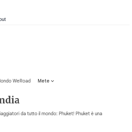
out
ondo WeRoad
Mete
andia
viaggiatori da tutto il mondo: Phuket! Phuket è una