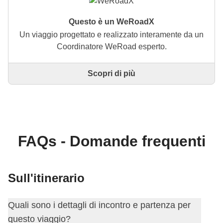
Questo è un WeRoadX
Un viaggio progettato e realizzato interamente da un
Coordinatore WeRoad esperto.
Scopri di più
Questo è un viaggio progettato e realizzato
interamente da un Coordinatore WeRoad esperto. Il
Coordinatore si occupa di tutto il viaggio: dalla
definizione dell'itinerario alla selezione delle
accommodation e delle esperienze in loco. Tramite
WeRoad potrai prenotare il viaggio e gestirlo nella
FAQs - Domande frequenti
tua area personale, come qualsiasi altro WeRoad.
Sull'itinerario
Quali sono i dettagli di incontro e partenza per
questo viaggio?