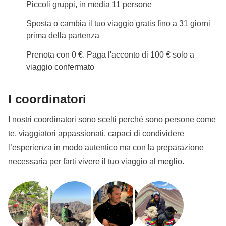
Piccoli gruppi, in media 11 persone
migliore per il gruppo. Ogni turno viene valutato
singolarmente in base alle condizioni meteo e non è
Sposta o cambia il tuo viaggio gratis fino a 31 giorni
possibile garantire in anticipo un itinerario
prima della partenza
alternativo.Sistemazione a bordoDurante la
Prenota con 0 €. Paga l'acconto di 100 € solo a
liveaboard le cabine sono esclusivamente quadruple
viaggio confermato
condivise. Per motivi di configurazione
dell'imbarcazione non è disponibile l'opzione non
I coordinatori
sharing, né è possibile richiedere cabine singole o
I nostri coordinatori sono scelti perché sono persone come
doppie.
te, viaggiatori appassionati, capaci di condividere
Info sulle camere private
l’esperienza in modo autentico ma con la preparazione
Vedi i dettagli
necessaria per farti vivere il tuo viaggio al meglio.