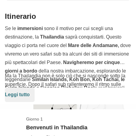
Itinerario
Se le
immersioni
sono il motivo per cui scegli una
destinazione, la
Thailandia
saprà conquistarti. Questo
viaggio ci porta nel cuore del
Mare delle Andamane,
dove
vivremo un vero safari sub tra alcuni dei siti di immersione
più spettacolari del Paese.
Navigheremo per cinque
giorni a bordo
della nostra imbarcazione, esplorando le
Ma la Thailandia non è solo ciò che si nasconde sotto la
leggendarie
Similan Islands, Koh Bon, Koh Tachai, le
superficie. Dopo il safari sub rallenteremo il ritmo sulle
Surin Islands e l'iconico Richelieu Rock
: reef tropicali,
spiagge di Khao Lak,
prima di raggiungere uno dei luoghi
Leggi tutto
imponenti formazioni granitiche, tartarughe marine, mante
più incredibili del Sud-est asiatico: il Parco Nazionale di
oceaniche, barracuda, squali pinna bianca e, con un po' di
Khao Sok. Qui navigheremo tra montagne calcaree e
fortuna, anche il maestoso s
qualo balena.
foresta pluviale fino ai nostri bungalow galleggianti sul
Giorno 1
Concluderemo il viaggio a
Phuket, tra le vie colorate
lago Cheow Lan, dove trascorreremo una notte immersi
Benvenuti in Thailandia
della Old Town
, i mercatini e gli ultimi sapori della cucina
nella natura più autentica.