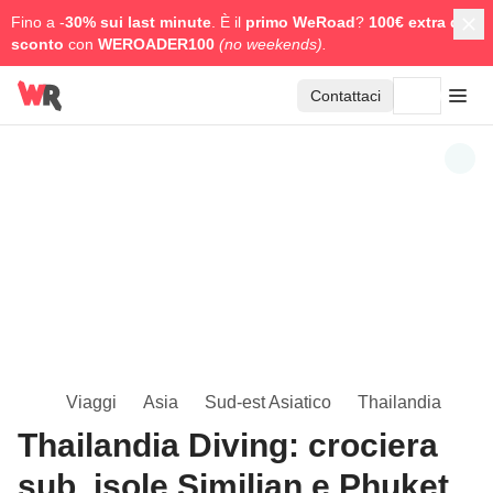
Fino a -
30% sui last minute
. È il
primo WeRoad
?
100€ extra di
sconto
con
WEROADER100
(no weekends).
Contattaci
Viaggi
Asia
Sud-est Asiatico
Thailandia
Thailandia Diving: crociera
sub, isole Similian e Phuket