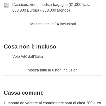
cui li abbiamo condivisi.
L’assicurazione medico-bagaglio (€1.000 Italia -
€30.000 Europa - €60.000 Mondo)
Incluso
: colazione e pernottamento
Cassa comune
: trasporti locali, mance
Mostra tutte le 14 inclusioni
Cosa non è incluso
Volo A/R dall'Italia
Pasti e bevande dove non indicato
Mostra tutte le 6 non inclusioni
Tutti gli extra che vorrai acquistare e riuscirai ad
infilare nello zaino
Cassa comune
Tutto ciò che non è menzionato nella sezione "Cosa
è incluso"
L’importo da versare al coordinatore sarà di circa 200 euro.