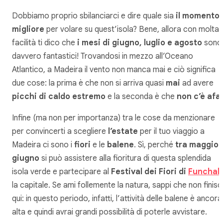
Dobbiamo proprio sbilanciarci e dire quale sia
il momento
migliore
per volare su quest’isola? Bene, allora con molta
facilità ti dico che
i mesi di giugno, luglio e agosto
sono
davvero fantastici! Trovandosi in mezzo all’Oceano
Atlantico, a Madeira il vento non manca mai e ciò significa
due cose: la prima è che non si arriva quasi
mai
ad avere
picchi di caldo estremo
e la seconda è che
non c’è afa
Infine (ma non per importanza) tra le cose da menzionare
per convincerti a scegliere
l’estate
per il tuo viaggio a
Madeira ci sono i
fiori
e le
balene
. Sì, perché
tra maggio 
giugno
si può assistere alla
fioritura
di questa splendida
isola verde e partecipare al
Festival dei Fiori di
Funchal
,
la capitale. Se ami follemente la natura, sappi che non finis
qui: in questo periodo, infatti, l’
attività delle balene
è ancora
alta e quindi avrai grandi possibilità di poterle avvistare.