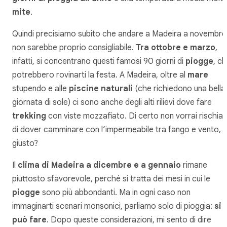
mite
.
Quindi precisiamo subito che andare a Madeira a novembre
non sarebbe proprio consigliabile.
Tra ottobre e marzo
,
infatti, si concentrano questi famosi 90 giorni di
piogge
, c
potrebbero rovinarti la festa. A Madeira, oltre al
mare
stupendo e alle
piscine naturali
(che richiedono una bella
giornata di sole) ci sono anche degli alti rilievi dove fare
trekking
con viste mozzafiato. Di certo non vorrai rischiar
di dover camminare con l’impermeabile tra fango e vento,
giusto?
Il
clima di Madeira a dicembre e a gennaio
rimane
piuttosto sfavorevole, perché si tratta dei mesi in cui le
piogge
sono più abbondanti. Ma in ogni caso non
immaginarti scenari monsonici, parliamo solo di pioggia:
si
può fare
. Dopo queste considerazioni, mi sento di dire