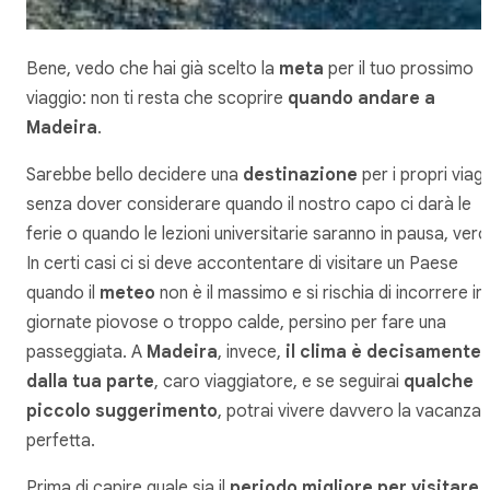
Bene, vedo che hai già scelto la
meta
per il tuo prossimo
viaggio: non ti resta che scoprire
quando andare a
Madeira
.
Sarebbe bello decidere una
destinazione
per i propri viagg
senza dover considerare quando il nostro capo ci darà le
ferie o quando le lezioni universitarie saranno in pausa, vero
In certi casi ci si deve accontentare di visitare un Paese
quando il
meteo
non è il massimo e si rischia di incorrere in
giornate piovose o troppo calde, persino per fare una
passeggiata. A
Madeira
, invece,
il clima è decisamente
dalla tua parte
, caro viaggiatore, e se seguirai
qualche
piccolo suggerimento
, potrai vivere davvero la vacanza
perfetta.
Prima di capire quale sia il
periodo migliore per visitare