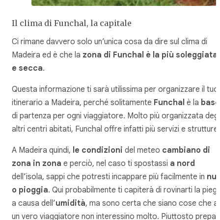
Il clima di Funchal, la capitale
Ci rimane davvero solo un’unica cosa da dire sul clima di
Madeira ed è che la
zona di Funchal è la più soleggiata
e secca
.
Questa informazione ti sarà utilissima per organizzare il tuo
itinerario a Madeira, perché solitamente
Funchal
è la
base
di partenza per ogni viaggiatore. Molto più organizzata degl
altri centri abitati, Funchal offre infatti più servizi e struttur
A Madeira quindi,
le condizioni
del meteo
cambiano di
zona in zona
e perciò, nel caso ti spostassi
a nord
dell’isola, sappi che potresti incappare più facilmente in
nub
o pioggia
. Qui probabilmente ti capiterà di rovinarti la pieg
a causa dell’
umidità
, ma sono certa che siano cose che a
un vero viaggiatore non interessino molto. Piuttosto prepar