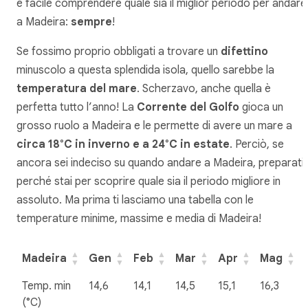
è facile comprendere quale sia il miglior periodo per andare
a Madeira:
sempre
!
Se fossimo proprio obbligati a trovare un
difettino
minuscolo a questa splendida isola, quello sarebbe la
temperatura del mare
. Scherzavo, anche quella è
perfetta tutto l’anno! La
Corrente del Golfo
gioca un
grosso ruolo a Madeira e le permette di avere un mare a
circa 18°C in inverno e a 24°C in estate
. Perciò, se
ancora sei indeciso su quando andare a Madeira, preparati
perché stai per scoprire quale sia il periodo migliore in
assoluto. Ma prima ti lasciamo una tabella con le
temperature minime, massime e media di Madeira!
Madeira
Gen
Feb
Mar
Apr
Mag
Madeira
Gen
Feb
Mar
Apr
Mag
Temp. min
14,6
14,1
14,5
15,1
16,3
(°C)