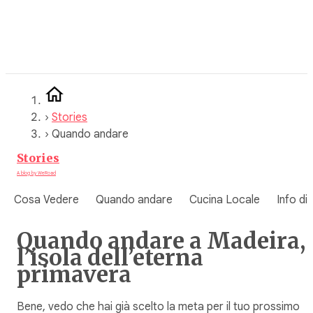
Vai
al
contenuto
›
Stories
›
Quando andare
Stories
A blog by WeRoad
Cosa Vedere
Quando andare
Cucina Locale
Info di
Quando andare a Madeira,
l’isola dell’eterna
primavera
Bene, vedo che hai già scelto la meta per il tuo prossimo