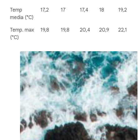
Temp
17,2
17
17,4
18
19,2
media (°C)
Temp. max
19,8
19,8
20,4
20,9
22,1
(°C)