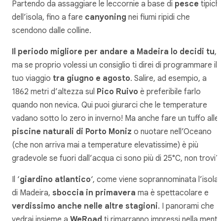
Partendo da assaggiare le leccornie a base di
pesce
tipic
dell’isola, fino a fare
canyoning
nei fiumi ripidi che
scendono dalle colline.
Il periodo migliore per andare a Madeira lo decidi tu
,
ma se proprio volessi un consiglio ti direi di programmare il
tuo viaggio
tra giugno e agosto
. Salire, ad esempio, a
1862 metri d’altezza sul
Pico Ruivo
è preferibile farlo
quando non nevica. Qui puoi giurarci che le temperature
vadano sotto lo zero in inverno! Ma anche fare un tuffo alle
piscine naturali di Porto Moniz
o nuotare nell’Oceano
(che non arriva mai a temperature elevatissime) è più
gradevole se fuori dall’acqua ci sono più di 25°C, non trovi
Il ‘
giardino atlantico
‘, come viene soprannominata l’isola
di Madeira,
sboccia in primavera
ma è spettacolare e
verdissimo anche nelle altre stagioni
. I panorami che
vedrai insieme a
WeRoad
ti rimarranno impressi nella ment