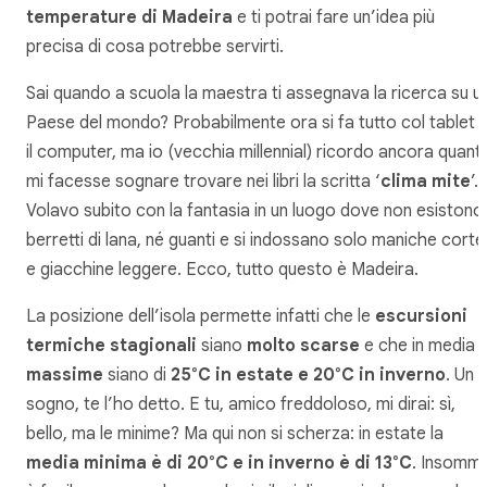
temperature di Madeira
e ti potrai fare un’idea più
precisa di cosa potrebbe servirti.
Sai quando a scuola la maestra ti assegnava la ricerca su u
Paese del mondo? Probabilmente ora si fa tutto col tablet 
il computer, ma io (vecchia millennial) ricordo ancora quant
mi facesse sognare trovare nei libri la scritta ‘
clima mite
’.
Volavo subito con la fantasia in un luogo dove non esistono
berretti di lana, né guanti e si indossano solo maniche corte
e giacchine leggere. Ecco, tutto questo è Madeira.
La posizione dell’isola permette infatti che le
escursioni
termiche stagionali
siano
molto scarse
e che in media l
massime
siano di
25°C in estate e 20°C in inverno
. Un
sogno, te l’ho detto. E tu, amico freddoloso, mi dirai: sì,
bello, ma le minime? Ma qui non si scherza: in estate la
media minima è di 20°C e in inverno è di 13°C
. Insomm