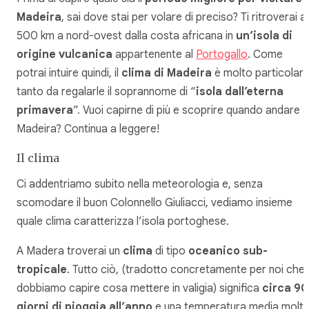
Madeira
, sai dove stai per volare di preciso? Ti ritroverai a
500 km a nord-ovest dalla costa africana in
un’isola di
origine vulcanica
appartenente al
Portogallo
. Come
potrai intuire quindi, il
clima di Madeira
è molto particolare
tanto da regalarle il soprannome di “
isola dall’eterna
primavera
”. Vuoi capirne di più e scoprire quando andare a
Madeira? Continua a leggere!
Il clima
Ci addentriamo subito nella meteorologia e, senza
scomodare il buon Colonnello Giuliacci, vediamo insieme
quale clima caratterizza l’isola portoghese.
A Madera troverai un
clima
di tipo
oceanico sub-
tropicale
. Tutto ciò, (tradotto concretamente per noi che
dobbiamo capire cosa mettere in valigia) significa
circa 90
giorni di pioggia all’anno
e una temperatura media molt