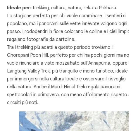
Ideale per:
trekking, cultura, natura, relax a Pokhara.
La stagione perfetta per chi vuole camminare. I sentieri si
popolano, ma i panorami sulle vette innevate valgono ogni
passo. I rododendri in fiore colorano le colline e i cieli limpidi
regalano fotografie da cartolina.
Tra i trekking più adatti a questo periodo troviamo il
Ghorepani Poon Hill, perfetto per chi ha pochi giorni ma no
vuole rinunciare a viste mozzafiato sull’Annapurna, oppure il
Langtang Valley Trek, più tranquillo e meno turistico, ideale
per immergersi nella cultura locale e osservare il risveglio
della natura. Anche il Mardi Himal Trek regala panorami
spettacolari in primavera, con meno affollamento rispetto a
circuiti più noti.