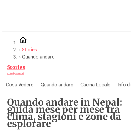
Vai
al
contenuto
›
Stories
›
Quando andare
Stories
A blog by WeRoad
Cosa Vedere
Quando andare
Cucina Locale
Info di
Quando andare in Nepal:
guida mese per mese tra
clima, stagioni e zone da
esplorare