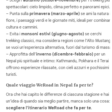
– Scegli l’
autunno (ottobre-novembre)
per i trekking più
spettacolari: cielo limpido, clima perfetto e panorami epici.
– Punta sulla
primavera (marzo-aprile)
se ami la natura i
fiore, i paesaggi verdi e le giornate miti, ideali per combinar
cultura e cammini.
– Evita i
monsoni estivi (giugno-agosto)
se cerchi
trekking classici, ma considera regioni come l’Alto Mustang
se vuoi un’esperienza alternativa, fuori dal turismo di massa
– Approfitta dell’
inverno (dicembre-febbraio)
per un
Nepal più spirituale e intimo: Kathmandu, Pokhara e il Terai
offrono esperienze rilassate, con cieli azzurri e pochissimi
turisti.
Quale viaggio WeRoad in Nepal fa per te?
Ora che hai capito le differenze di ciascuna stagione e hai
un’idea di quando sia meglio partire, manca solo una cosa:
scegliere l’itinerario WeRoad che fa per te
.