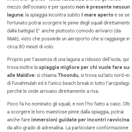
mezzo dell’oceano e per questo
non è presente nessun
laguna
: la spiaggia incontra subito il
mare aperto
e se sei
fortunato potrai scorgere le pinne degli squali direttamente
dalla battigia! E’ anche piuttosto comodo arrivarci (da
Malè), visto che possiede un aeroporto che si raggiunge in
circa 80 minuti di volo.
Proprio per l’assenza di una laguna a ridosso dell’isola, qui s
trova inoltre la
spiaggia migliore per chi vuole fare sur
alle Maldive
: si chiama
Thoondu
, si trova sul lato nord-es
di Fuvahmulah ed è l’unico beach break in tutto l’arcipelago,
perché le onde arrivano direttamente a riva.
Poco fa ho nominato gli squali, e non l’ho fatto a caso. Oltr
a scorgere le loro maestose pinne dalla spiaggia, potrai
anche fare
immersioni guidate per incontri ravvicinat
da alto grado di adrenalina. La particolare conformazione