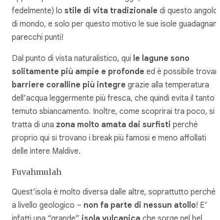
fedelmente) lo
stile di vita tradizionale
di questo angolo
di mondo, e solo per questo motivo le sue isole guadagnan
parecchi punti!
Dal punto di vista naturalistico, qui
le lagune sono
solitamente più ampie e profonde
ed è possibile trovar
barriere coralline più integre
grazie alla temperatura
dell’acqua leggermente più fresca, che quindi evita il tanto
temuto sbiancamento. Inoltre, come scoprirai tra poco, si
tratta di una
zona molto amata dai surfisti
perché
proprio qui si trovano i break più famosi e meno affollati
delle intere Maldive.
Fuvahmulah
Quest’isola è molto diversa dalle altre, soprattutto perché 
a livello geologico –
non fa parte di nessun atollo
! E’
infatti una “grande”
isola vulcanica
che sorge nel bel