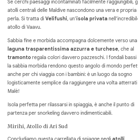
Se cerchi paesaggi incontaminati facilmente raggiungibili, gli
atolli centrali delle Maldive nascondono una vera e propria
perla. Si tratta di
Velifushi
, un’
isola privata
nell’incredibile
atollo di Vaavu.
Sabbia fine e morbida accompagna dolcemente verso una
laguna trasparentissima azzurra e turchese
, che al
tramonto
regala colori davvero pazzeschi. I fondali bassi 
la sabbia morbida rendono questo angolo di mondo perfett
anche per chi viaggia con i bambini: è un luogo da sogno
logisticamente semplice da raggiungere una volta atterrati 
Malè!
Isola perfetta per rilassarsi in spiaggia, è anche il punto di
partenza per snorkeling davvero indimenticabili.
Mirihi, Atollo di Ari Sud
Concludiamo questa carrellata di spiagge negli
atolli