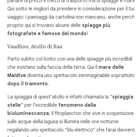
parlare di prezzi e mezzi di trasporto ma di spiagge e mare.
Qui sotto le migliori da prendere in considerazione per il tuo
viaggio: i paesaggi da cartolina non mancano, anche perch
proprio qui si trovano alcune delle
spiagge più
fotografate e famose del mondo
!
Vaadhoo, Atollo di Raa
Parto subito col botto con una delle spiagge più incredibili
che esistano sulla faccia della terra. Qui il
mare delle
Maldive
diventa uno spettacolo inimmaginabile soprattutto
dopo il tramonto
.
La spiaggia di quest’atollo è infatti chiamata la “
spiaggia d
stelle
” per l’incredibile
fenomeno della
bioluminescenza
. Il fitoplancton che vive in sospensione
sulle acque della laguna si illumina nelle ore notturne
regalando uno spettacolo “blu elettrico” che farai davvero