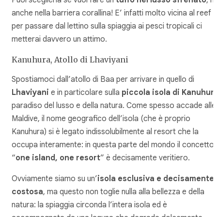
Puoi sceglierla se vuoi fare un
tuffo nel lusso sfrenato
, 
anche nella barriera corallina! E’ infatti molto vicina al reef 
per passare dal lettino sulla spiaggia ai pesci tropicali ci
metterai davvero un attimo.
Kanuhura, Atollo di Lhaviyani
Spostiamoci dall’atollo di Baa per arrivare in quello di
Lhaviyani
e in particolare sulla
piccola isola di Kanuhur
paradiso del lusso e della natura. Come spesso accade alle
Maldive, il nome geografico dell’isola (che è proprio
Kanuhura) si è legato indissolubilmente al resort che la
occupa interamente: in questa parte del mondo il concetto
“
one island, one resort
” è decisamente veritiero.
Ovviamente siamo su un’
isola esclusiva e decisamente
costosa
, ma questo non toglie nulla alla bellezza e della
natura: la spiaggia circonda l’intera isola ed è