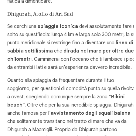
fatica a dimenticare.
Dhigurah, Atollo di Ari Sud
Se cerchi una
spiaggia iconica
devi assolutamente fare u
salto su quest’isola: lunga 4 km e larga solo 300 metri, la s
punta meridionale si restringe fino a diventare una
linea di
sabbia sottilissima
che
dirada nel mare per oltre due
chilometr
i. Camminerai con l’oceano che ti lambisce i piedi
da entrambi i lati e sarà un’esperienza davvero incredibile.
Quanto alla spiaggia da frequentare durante il tuo
soggiorno, per questioni di comodità punta su quella rivolta
a ovest, scegliendo comunque sempre la zona “
Bikini
beach
“. Oltre che per la sua incredibile spiaggia, Dhigurah 
anche famosa per l’
avvistamento degli squali balena
che solitamente transitano nel tratto di mare che va da
Dhigurah a Maamiglii. Proprio da Dhigurah partono