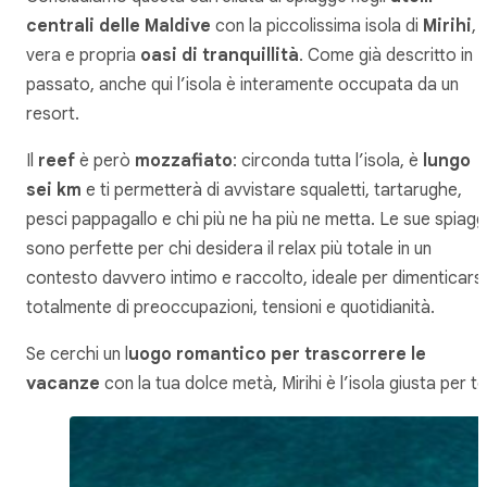
centrali delle Maldive
con la piccolissima isola di
Mirihi
,
vera e propria
oasi di tranquillità
. Come già descritto in
passato, anche qui l’isola è interamente occupata da un
resort.
Il
reef
è però
mozzafiato
: circonda tutta l’isola, è
lungo
sei km
e ti permetterà di avvistare squaletti, tartarughe,
pesci pappagallo e chi più ne ha più ne metta. Le sue spiag
sono perfette per chi desidera il relax più totale in un
contesto davvero intimo e raccolto, ideale per dimenticarsi
totalmente di preoccupazioni, tensioni e quotidianità.
Se cerchi un l
uogo romantico per trascorrere le
vacanze
con la tua dolce metà, Mirihi è l’isola giusta per te