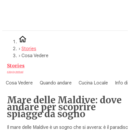
Vai
al
contenuto
›
Stories
›
Cosa Vedere
Stories
A blog by WeRoad
Cosa Vedere
Quando andare
Cucina Locale
Info di
Mare delle Maldive: dove
andare per scoprire
spiagge da sogno
Il mare delle Maldive è un sogno che si avvera: è il paradiso