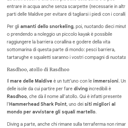
entrare in acqua anche senza scarpette (necessarie in altre
parti delle Maldive per evitare di tagliarsi i piedi con i coralli).
Per gli
amanti dello snorkeling
, poi, nuotando dieci minuti
o prendendo a noleggio un piccolo kayak è possibile
raggiungere la barriera corallina e godere della vita
sottomarina di questa parte di mondo: pesci barriera,
tartarughe e squaletti saranno i vostri compagni di nuotata!
Rasdhoo, atollo di Rasdhoo
Il
mare delle Maldive
è un tutt’uno con le
immersioni
. Un
delle isole da cui partire per fare
diving
incredibili è
Rasdhoo
, che dà il nome all’atollo. Qui è infatti presente
l’
Hammerhead Shark Point
, uno dei
siti migliori al
mondo per avvistare gli squali martello
.
Diving a parte, anche chi rimane sulla terraferma non rimar