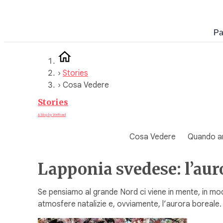
Vai
al
Pa
contenuto
›
Stories
›
Cosa Vedere
Stories
A blog by WeRoad
Cosa Vedere
Quando a
Lapponia svedese: l’auro
Se pensiamo al grande Nord ci viene in mente, in mod
atmosfere natalizie e, ovviamente, l’aurora boreal