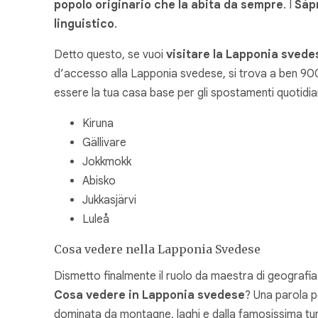
popolo originario che la abita da sempre
. I
Sápm
linguistico
.
Detto questo, se vuoi
visitare la Lapponia svede
d’accesso alla Lapponia svedese, si trova a ben 9
essere la tua casa base per gli spostamenti quotidiani
Kiruna
Gällivare
Jokkmokk
Abisko
Jukkasjärvi
Luleå
Cosa vedere nella Lapponia Svedese
Dismetto finalmente il ruolo da maestra di geografia 
Cosa vedere in Lapponia svedese
? Una parola p
dominata da montagne, laghi e dalla famosissima tund