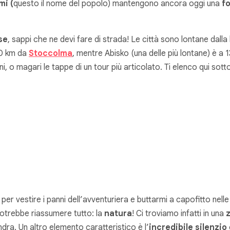
i (
questo il nome del popolo) mantengono ancora oggi una
fo
se
, sappi che ne devi fare di strada! Le città sono lontane dall
00 km da
Stoccolma
, mentre Abisko (una delle più lontane) è a
, o magari le tappe di un tour più articolato. Ti elenco qui sott
per vestire i panni dell’avventuriera e buttarmi a capofitto nell
otrebbe riassumere tutto: la
natura
! Ci troviamo infatti in una
z
ra. Un altro elemento caratteristico è l’
incredibile silenzio