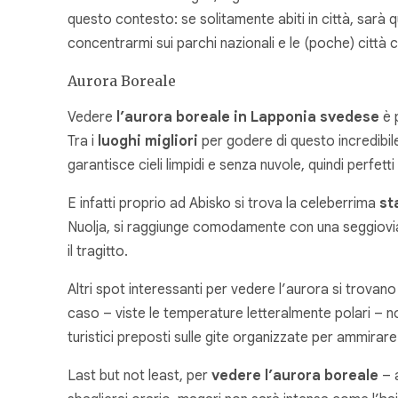
questo contesto: se solitamente abiti in città, sarà
concentrarmi sui parchi nazionali e le (poche) città c
Aurora Boreale
Vedere
l’aurora boreale in Lapponia svedese
è 
Tra i
luoghi migliori
per godere di questo incredibi
garantisce cieli limpidi e senza nuvole, quindi perfett
E infatti proprio ad Abisko si trova la celeberrima
st
Nuolja, si raggiunge comodamente con una seggiovia (
il tragitto.
Altri spot interessanti per vedere l’aurora si trovano 
caso – viste le temperature letteralmente polari – non
turistici preposti sulle gite organizzate per ammirare 
Last but not least, per
vedere l’aurora boreale
– a