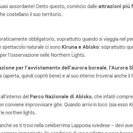
 quasi assordante! Detto questo, comincio dalle
attrazioni più
he costellano il suo territorio.
praticamente obbligatorio, soprattutto quando si viaggia nel pe
le spettacolo naturale ci sono
Kiruna e Abisko
: soprattutto qu
i per l’osservazione nelle
Northern Lights
.
azione per l’avvistamento dell’aurora boreale
,
l’Aurora S
aperta, quindi copriti bene) e al suo interno troverai anche i
all’interno del
Parco Nazionale di Abisko
, che infatti compre
 conviene improvvisare gite. Quando arrivi in loco (sia esso Kiru
le northen lights.
nche se ti trovi nella celeberrima Lapponia svedese – devi av