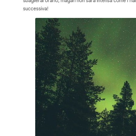
sbaglierai orario, magari non sarà intensa come l’ha
successiva!