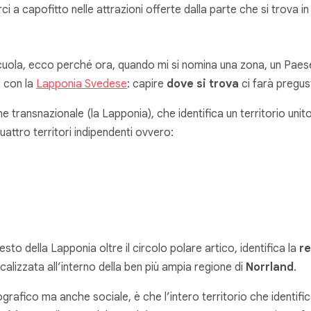
i a capofitto nelle attrazioni offerte dalla parte che si trova i
ola, ecco perché ora, quando mi si nomina una zona, un Paese o
o con la
Lapponia Svedese
: capire
dove si trova
ci farà pregus
transnazionale (la Lapponia), che identifica un territorio unito 
quattro territori indipendenti ovvero:
sto della Lapponia oltre il circolo polare artico, identifica la
re
ocalizzata all’interno della ben più ampia regione di
Norrland
.
ografico ma anche sociale, è che l’intero territorio che identif