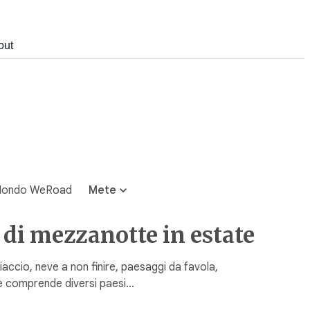
out
ondo WeRoad
Mete
e di mezzanotte in estate
accio, neve a non finire, paesaggi da favola,
he comprende diversi paesi…