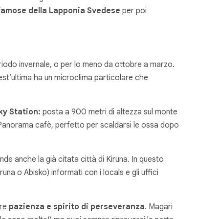
 famose della Lapponia Svedese
per poi
riodo invernale, o per lo meno da ottobre a marzo.
est’ultima ha un microclima particolare che
ky Station:
posta a 900 metri di altezza sul monte
l Panorama cafè, perfetto per scaldarsi le ossa dopo
nde anche la già citata città di Kiruna. In questo
na o Abisko) informati con i locals e gli uffici
ere
pazienza e spirito di perseveranza
. Magari