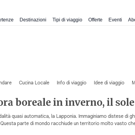
rtenze
Destinazioni
Tipi di viaggio
Offerte
Eventi
Ab
ndare
Cucina Locale
Info di viaggio
Idee di viaggio
M
ra boreale in inverno, il sol
alità quasi automatica, la Lapponia. Immaginiamo distese di ghi
e. Questa parte di mondo racchiude un territorio molto vasto c