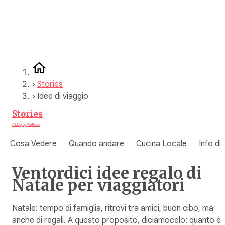
Vai
al
contenuto
›
Stories
›
Idee di viaggio
Stories
A blog by WeRoad
Cosa Vedere
Quando andare
Cucina Locale
Info di
Ventordici idee regalo di
Natale per viaggiatori
Natale: tempo di famiglia, ritrovi tra amici, buon cibo, ma
anche di regali. A questo proposito, diciamocelo: quanto è