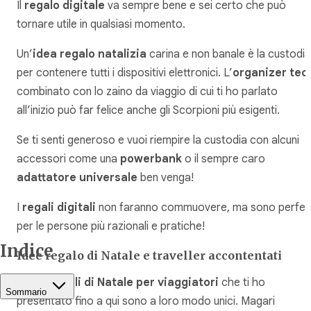
Il
regalo digitale
va sempre bene e sei certo che può
tornare utile in qualsiasi momento.
Un’
idea regalo natalizia
carina e non banale è la custodia
per contenere tutti i dispositivi elettronici. L’
organizer tec
combinato con lo zaino da viaggio di cui ti ho parlato
all’inizio può far felice anche gli Scorpioni più esigenti.
Se ti senti generoso e vuoi riempire la custodia con alcuni
accessori come una
powerbank
o il sempre caro
adattatore universale
ben venga!
I
regali digitali
non faranno commuovere, ma sono perfett
per le persone più razionali e pratiche!
Indice
Idee regalo di Natale e traveller accontentati
Tutte i
regali di Natale per viaggiatori
che ti ho
Sommario
presentato fino a qui sono a loro modo unici. Magari