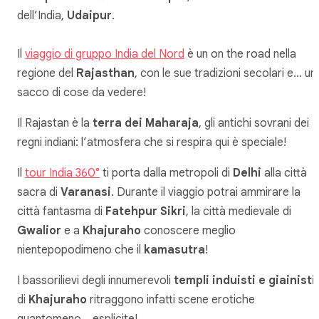
dell’India,
Udaipur
.
Il
viaggio di gruppo India del Nord
è un on the road nella
regione del
Rajasthan
, con le sue tradizioni secolari e… un
sacco di cose da vedere!
Il Rajastan è la
terra dei Maharaja
, gli antichi sovrani dei
regni indiani: l’atmosfera che si respira qui è speciale!
Il
tour India 360°
ti porta dalla metropoli di
Delhi
alla città
sacra di
Varanasi
. Durante il viaggio potrai ammirare la
città fantasma di
Fatehpur Sikri
, la città medievale di
Gwalior
e a
Khajuraho
conoscere meglio
nientepopodimeno che il
kamasutra
!
I bassorilievi degli innumerevoli
templi induisti e giainisti
di
Khajuraho
ritraggono infatti scene erotiche