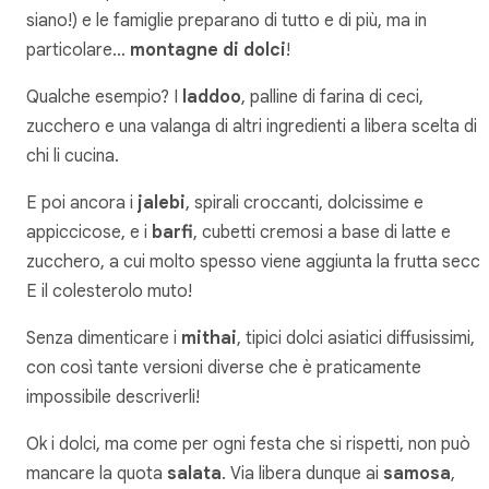
siano!) e le famiglie preparano di tutto e di più, ma in
particolare…
montagne di dolci
!
Qualche esempio? I
laddoo
, palline di farina di ceci,
zucchero e una valanga di altri ingredienti a libera scelta di
chi li cucina.
E poi ancora i
jalebi
, spirali croccanti, dolcissime e
appiccicose, e i
barfi
, cubetti cremosi a base di latte e
zucchero, a cui molto spesso viene aggiunta la frutta secca
E il colesterolo muto!
Senza dimenticare i
mithai
, tipici dolci asiatici diffusissimi,
con così tante versioni diverse che è praticamente
impossibile descriverli!
Ok i dolci, ma come per ogni festa che si rispetti, non può
mancare la quota
salata
. Via libera dunque ai
samosa
,