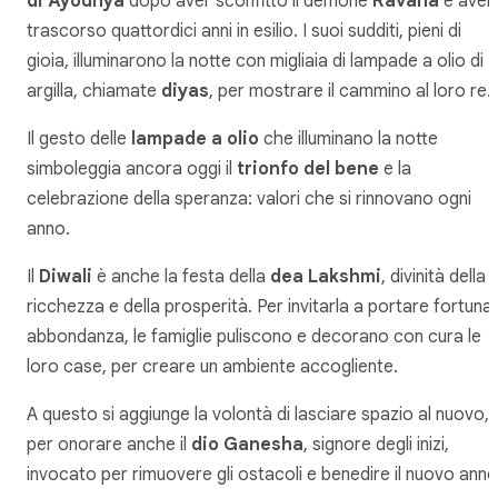
di Ayodhya
dopo aver sconfitto il demone
Ravana
e aver
trascorso quattordici anni in esilio. I suoi sudditi, pieni di
gioia, illuminarono la notte con migliaia di lampade a olio di
argilla, chiamate
diyas
, per mostrare il cammino al loro re.
Il gesto delle
lampade a olio
che illuminano la notte
simboleggia ancora oggi il
trionfo del bene
e la
celebrazione della speranza: valori che si rinnovano ogni
anno.
Il
Diwali
è anche la festa della
dea Lakshmi
, divinità della
ricchezza e della prosperità. Per invitarla a portare fortuna
abbondanza, le famiglie puliscono e decorano con cura le
loro case, per creare un ambiente accogliente.
A questo si aggiunge la volontà di lasciare spazio al nuovo,
per onorare anche il
dio Ganesha
, signore degli inizi,
invocato per rimuovere gli ostacoli e benedire il nuovo anno