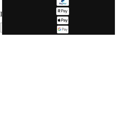
destinazioni
Corporate info
Il mondo WeRoad
Indice
Lavora con
Come
noi
funziona
Sommario
Lavora con
Fasce d'età
noi se sei un
Il buon
DEV
WeRoader
Corporate
Mood di
website
viaggio
LinkedIn
Cosa dicono
Twitter
di noi su
Trustpilot
Cos'è
Cosa dicono
WeRoad, ma
in un video
di noi su
Feefo
WeRoad Lovers
Community &