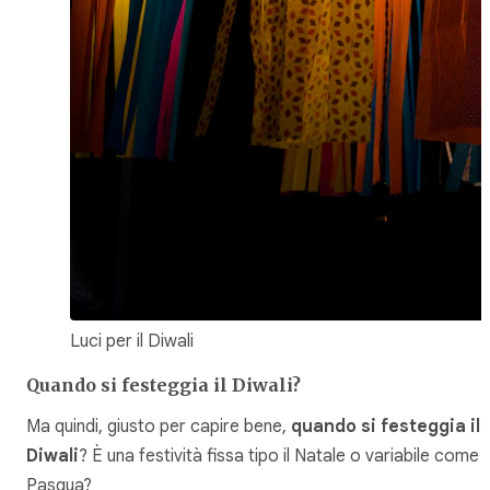
Luci per il Diwali
Quando si festeggia il Diwali?
Ma quindi, giusto per capire bene,
quando si festeggia il
Diwali
? È una festività fissa tipo il Natale o variabile come l
Pasqua?