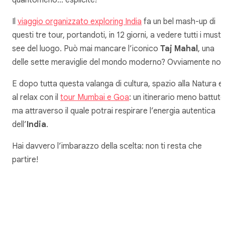
quantomeno… esplicite!
Il
viaggio organizzato exploring India
fa un bel mash-up di
questi tre tour, portandoti, in 12 giorni, a vedere tutti i must
see del luogo. Può mai mancare l’iconico
Taj Mahal
, una
delle sette meraviglie del mondo moderno? Ovviamente no!
E dopo tutta questa valanga di cultura, spazio alla Natura e
al relax con il
tour Mumbai e Goa
: un itinerario meno battuto
ma attraverso il quale potrai respirare l’energia autentica
dell’
India
.
Hai davvero l’imbarazzo della scelta: non ti resta che
partire!