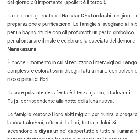
del giorno più importante (spoiler: è il terzo!).
La seconda giornata è il
Naraka Chaturdashi
: un giorno d
preparazione e purificazione. Le famiglie si svegliano all’alb
per un bagno rituale con oli profumati: un gesto simbolico
per allontanare il male e celebrare la cacciata del demone
Narakasura
.
È anche il momento in cui si realizzano i meravigliosi
rangol
complessi e coloratissimi disegni fatti a mano con polveri di
riso o petali di fiori.
Il cuore pulsante della festa è il terzo giorno, il
Lakshmi
Puja
, corrispondente alla notte della luna nuova.
Le famiglie vestono i loro abiti migliori per riunirsi e pregare
la
dea Lakshmi
, offrendole fiori, frutta e dolci. Si
accendono le
diyas
un po’ dappertutto e tutto si illumina: le