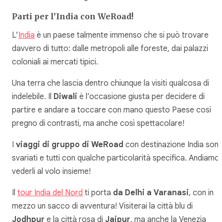
Parti per l’India con WeRoad!
L’
India
è un paese talmente immenso che si può trovare
davvero di tutto: dalle metropoli alle foreste, dai palazzi
coloniali ai mercati tipici.
Una terra che lascia dentro chiunque la visiti qualcosa di
indelebile. Il
Diwali
è l’occasione giusta per decidere di
partire e andare a toccare con mano questo Paese così
pregno di contrasti, ma anche così spettacolare!
I
viaggi di gruppo di WeRoad
con destinazione India son
svariati e tutti con qualche particolarità specifica. Andiamo
vederli al volo insieme!
Il
tour India del Nord
ti porta
da Delhi a Varanasi
, con in
mezzo un sacco di avventura! Visiterai la città blu di
Jodhpur
e la città rosa di
Jaipur
, ma anche la Venezia