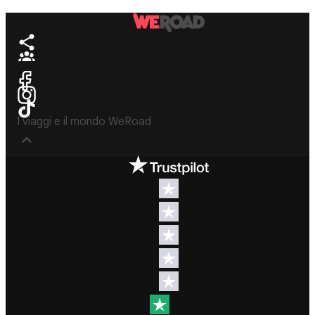
I viaggi e il mondo WeRoad
Destinazioni
Info & link utili (si
spera)
Viaggi di
gruppo Nord
Contatti
America
FAQ
Viaggi di
gruppo
Termini e
Centro
condizioni
America
Condizioni