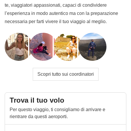
non viene fornita o il passaporto non rispetta la
te, viaggiatori appassionati, capaci di condividere
validità, non possiamo prevedere la tua
l’esperienza in modo autentico ma con la preparazione
partecipazione al viaggio.
L'immagine può essere
necessaria per farti vivere il tuo viaggio al meglio.
caricata nell'area riservata a seguito della
prenotazione. Se il turno che ti interessa è disponibile
e prenoti a meno di 30 giorni, dovrai caricare il
passaporto entro 24 ore dal momento dell'acquisto.
Viaggio multidestinazione
Te ne sei già accorto, vero? Questo è un viaggio
Scopri tutto sui coordinatori
multi-destinazione: partiremo da
Kochi
e
termineremo a
Trivandrum
(chiamata anche
Thiruvananthapuram)! Tienilo a mente al momento
Trova il tuo volo
dell'acquisto del volo :-)
Per questo viaggio, ti consigliamo di arrivare e
rientrare da questi aeroporti.
Info sulle camere private
Vedi i dettagli