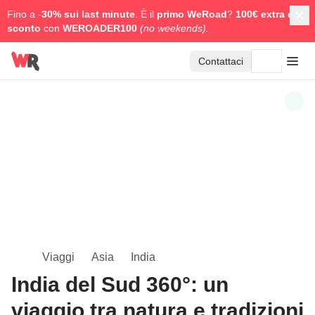
Fino a -
30% sui last minute
. È il
primo WeRoad
?
100€ extra di
sconto
con
WEROADER100
(no weekends).
Contattaci
Viaggi
Asia
India
India del Sud 360°: un
viaggio tra natura e tradizioni