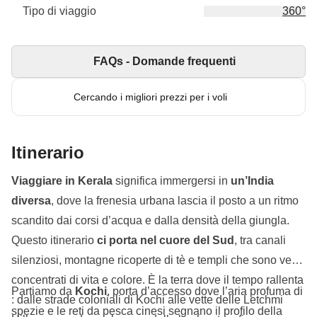
Tipo di viaggio
360°
FAQs - Domande frequenti
Cercando i migliori prezzi per i voli
Itinerario
Viaggiare in Kerala
significa immergersi in
un’India
diversa
, dove la frenesia urbana lascia il posto a un ritmo
scandito dai corsi d’acqua e dalla densità della giungla.
Questo itinerario
ci porta nel cuore del Sud
, tra canali
silenziosi, montagne ricoperte di tè e templi che sono veri
concentrati di vita e colore. È la terra dove il tempo rallenta
Partiamo da
Kochi
, porta d’accesso dove l’aria profuma di
: dalle strade coloniali di Kochi alle vette delle Letchmi
spezie e le reti da pesca cinesi segnano il profilo della