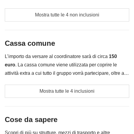
Pasti e bevande dove non indicato
Mostra tutte le 4 non inclusioni
Tutti gli extra che vorrai acquistare e riuscirai ad
infilare nello zaino :)
Cassa comune
Tutto ciò che non è menzionato nella sezione "Cosa
è incluso"
L’importo da versare al coordinatore sarà di circa
150
euro
. La cassa comune viene utilizzata per coprire le
attività extra a cui tutto il gruppo vorrà partecipare, oltre ai
servizi qui indicati; per questo l’importo potrà variare e
potrebbe essere necessario implementarla ulteriormente,
Mostra tutte le 4 inclusioni
Ingressi e biglietti ai siti previsti dall'itinerario
in ogni caso verrà restituita la differenza non utilizzata.
Le attività ed extra che tutti i partecipanti avranno
Cose da sapere
concordato di fare e la relativa quota parte del
coordinatore. Le attività pagate con la Cassa Comune
Scopri di più su strutture, mezzi di trasporto e altre