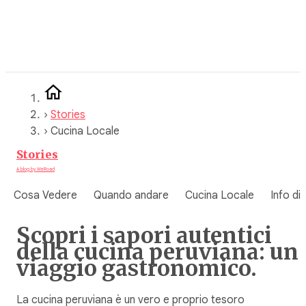
Vai
al
contenuto
›
Stories
›
Cucina Locale
Stories
A blog by WeRoad
Cosa Vedere
Quando andare
Cucina Locale
Info di
Scopri i sapori autentici
della cucina peruviana: un
viaggio gastronomico.
La cucina peruviana è un vero e proprio tesoro