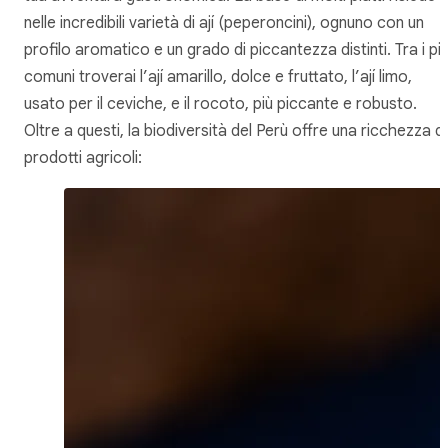
nelle incredibili varietà di
ají
(peperoncini), ognuno con un
profilo aromatico e un grado di piccantezza distinti. Tra i pi
comuni troverai l’ají amarillo, dolce e fruttato, l’ají limo,
usato per il ceviche, e il rocoto, più piccante e robusto.
Oltre a questi, la biodiversità del Perù offre una ricchezza di
prodotti agricoli: