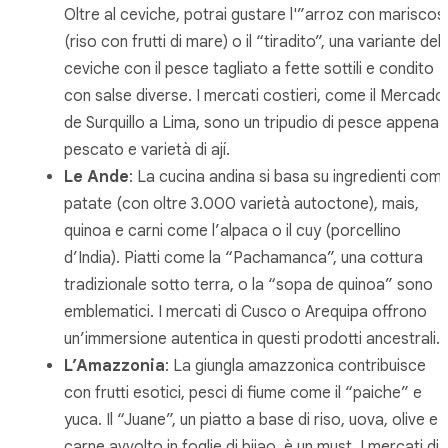
Oltre al ceviche, potrai gustare l'”arroz con mariscos
(riso con frutti di mare) o il “tiradito”, una variante del
ceviche con il pesce tagliato a fette sottili e condito
con salse diverse. I mercati costieri, come il Mercado
de Surquillo a Lima, sono un tripudio di pesce appena
pescato e varietà di ají.
Le Ande
: La cucina andina si basa su ingredienti com
patate (con oltre 3.000 varietà autoctone), mais,
quinoa e carni come l’alpaca o il cuy (porcellino
d’India). Piatti come la “Pachamanca”, una cottura
tradizionale sotto terra, o la “sopa de quinoa” sono
emblematici. I mercati di Cusco o Arequipa offrono
un’immersione autentica in questi prodotti ancestrali.
L’Amazzonia
: La giungla amazzonica contribuisce
con frutti esotici, pesci di fiume come il “paiche” e
yuca. Il “Juane”, un piatto a base di riso, uova, olive e
carne avvolto in foglie di bijao, è un must. I mercati di