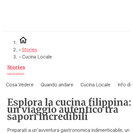
Vai
al
contenuto
›
Stories
›
Cucina Locale
Stories
A blog by WeRoad
Cosa Vedere
Quando andare
Cucina Locale
Info di
Esplora la cucina filippina:
un viaggio autentico tra
sapori incredibili
Preparati a un’avventura gastronomica indimenticabile, un