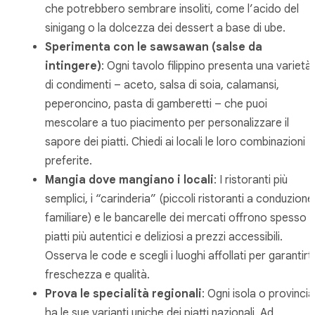
che potrebbero sembrare insoliti, come l’acido del
sinigang
o la dolcezza dei dessert a base di
ube
.
Sperimenta con le
sawsawan
(salse da
intingere)
: Ogni tavolo filippino presenta una varietà
di condimenti – aceto, salsa di soia, calamansi,
peperoncino, pasta di gamberetti – che puoi
mescolare a tuo piacimento per personalizzare il
sapore dei piatti. Chiedi ai locali le loro combinazioni
preferite.
Mangia dove mangiano i locali
: I ristoranti più
semplici, i “carinderia” (piccoli ristoranti a conduzione
familiare) e le bancarelle dei mercati offrono spesso i
piatti più autentici e deliziosi a prezzi accessibili.
Osserva le code e scegli i luoghi affollati per garantirti
freschezza e qualità.
Prova le specialità regionali
: Ogni isola o provincia
ha le sue varianti uniche dei piatti nazionali. Ad