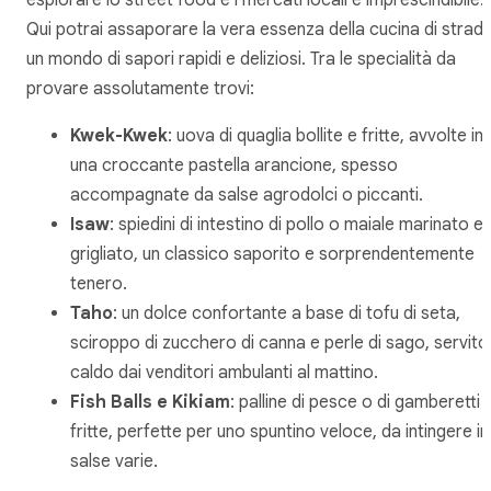
esplorare lo street food e i mercati locali è imprescindibile.
Qui potrai assaporare la vera essenza della cucina di strada
un mondo di sapori rapidi e deliziosi. Tra le specialità da
provare assolutamente trovi:
Kwek-Kwek
: uova di quaglia bollite e fritte, avvolte in
una croccante pastella arancione, spesso
accompagnate da salse agrodolci o piccanti.
Isaw
: spiedini di intestino di pollo o maiale marinato e
grigliato, un classico saporito e sorprendentemente
tenero.
Taho
: un dolce confortante a base di tofu di seta,
sciroppo di zucchero di canna e perle di sago, servito
caldo dai venditori ambulanti al mattino.
Fish Balls e Kikiam
: palline di pesce o di gamberetti
fritte, perfette per uno spuntino veloce, da intingere in
salse varie.