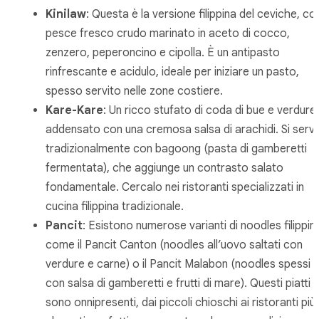
Kinilaw
: Questa è la versione filippina del ceviche, co
pesce fresco crudo marinato in aceto di cocco,
zenzero, peperoncino e cipolla. È un antipasto
rinfrescante e acidulo, ideale per iniziare un pasto,
spesso servito nelle zone costiere.
Kare-Kare
: Un ricco stufato di coda di bue e verdure,
addensato con una cremosa salsa di arachidi. Si serv
tradizionalmente con
bagoong
(pasta di gamberetti
fermentata), che aggiunge un contrasto salato
fondamentale. Cercalo nei ristoranti specializzati in
cucina filippina tradizionale.
Pancit
: Esistono numerose varianti di noodles filippini
come il
Pancit Canton
(noodles all’uovo saltati con
verdure e carne) o il
Pancit Malabon
(noodles spessi
con salsa di gamberetti e frutti di mare). Questi piatti
sono onnipresenti, dai piccoli chioschi ai ristoranti più