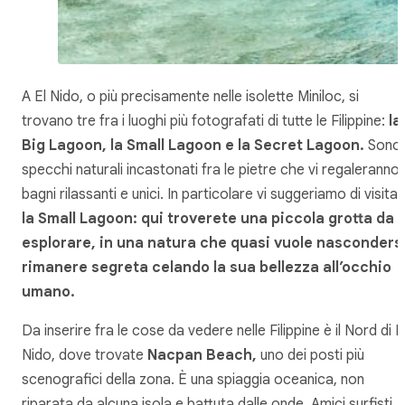
A El Nido, o più precisamente nelle isolette Miniloc, si
trovano tre fra i luoghi più fotografati di tutte le Filippine:
la
Big Lagoon, la Small Lagoon e la Secret Lagoon.
Sono
specchi naturali incastonati fra le pietre che vi regaleranno
bagni rilassanti e unici. In particolare vi suggeriamo di visita
la Small Lagoon: qui troverete una piccola grotta da
esplorare, in una natura che quasi vuole nascondersi
rimanere segreta celando la sua bellezza all’occhio
umano.
Da inserire fra le cose da vedere nelle Filippine è il Nord di E
Nido, dove trovate
Nacpan Beach,
uno dei posti più
scenografici della zona. È una spiaggia oceanica, non
riparata da alcuna isola e battuta dalle onde. Amici surfisti