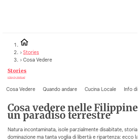
Vai
al
contenuto
›
Stories
›
Cosa Vedere
Stories
A blog by WeRoad
Cosa Vedere
Quando andare
Cucina Locale
Info di
Cosa vedere nelle Filippine
un paradiso terrestre
Natura incontaminata, isole parzialmente disabitate, storia 
dominazione ma tanta voglia di libertà e ripartenza: ecco la