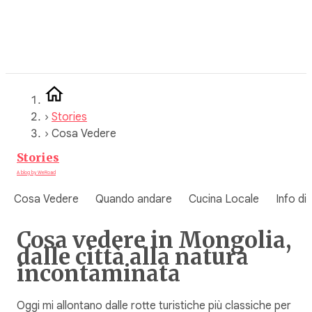
Vai
al
contenuto
›
Stories
›
Cosa Vedere
Stories
A blog by WeRoad
Cosa Vedere
Quando andare
Cucina Locale
Info di
Cosa vedere in Mongolia,
dalle città alla natura
incontaminata
Oggi mi allontano dalle rotte turistiche più classiche per