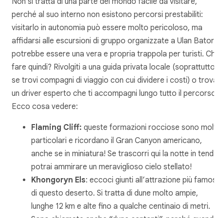
Non si tratta di una parte del mondo facile da visitare,
perché al suo interno non esistono percorsi prestabiliti:
visitarlo in autonomia può essere molto pericoloso, ma
affidarsi alle escursioni di gruppo organizzate a Ulan Bator
potrebbe essere una vera e propria trappola per turisti. Ch
fare quindi? Rivolgiti a una guida privata locale (soprattutto
se trovi compagni di viaggio con cui dividere i costi) o trova
un driver esperto che ti accompagni lungo tutto il percorso.
Ecco cosa vedere:
Flaming Cliff:
queste formazioni rocciose sono molt
particolari e ricordano il Gran Canyon americano,
anche se in miniatura! Se trascorri qui la notte in tenda
potrai ammirare un meraviglioso cielo stellato!
Khongoryn Els
: eccoci giunti all’attrazione più famos
di questo deserto. Si tratta di dune molto ampie,
lunghe 12 km e alte fino a qualche centinaio di metri.