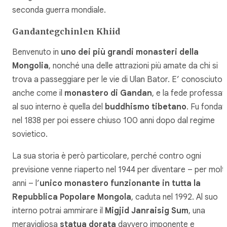
seconda guerra mondiale.
Gandantegchinlen Khiid
Benvenuto in
uno dei più grandi monasteri della
Mongolia
, nonché una delle attrazioni più amate da chi si
trova a passeggiare per le vie di Ulan Bator. E’ conosciuto
anche come il
monastero di Gandan
, e la fede professat
al suo interno è quella del
buddhismo tibetano
. Fu fondat
nel 1838 per poi essere chiuso 100 anni dopo dal regime
sovietico.
La sua storia è però particolare, perché contro ogni
previsione venne riaperto nel 1944 per diventare – per molti
anni – l’
unico monastero funzionante in tutta la
Repubblica Popolare Mongola
, caduta nel 1992. Al suo
interno potrai ammirare il
Migjid Janraisig Sum
, una
meravigliosa
statua dorata
davvero imponente e