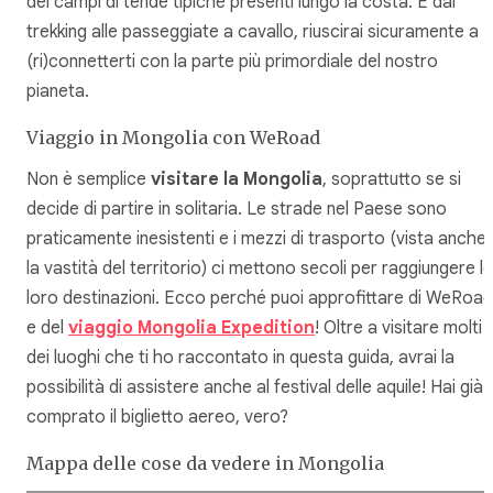
dei campi di tende tipiche presenti lungo la costa. E dal
trekking alle passeggiate a cavallo, riuscirai sicuramente a
(ri)connetterti con la parte più primordiale del nostro
pianeta.
Viaggio in Mongolia con WeRoad
Non è semplice
visitare la Mongolia
, soprattutto se si
decide di partire in solitaria. Le strade nel Paese sono
praticamente inesistenti e i mezzi di trasporto (vista anche
la vastità del territorio) ci mettono secoli per raggiungere le
loro destinazioni. Ecco perché puoi approfittare di WeRoad
e del
viaggio Mongolia Expedition
! Oltre a visitare molti
dei luoghi che ti ho raccontato in questa guida, avrai la
possibilità di assistere anche al festival delle aquile! Hai già
comprato il biglietto aereo, vero?
Mappa delle cose da vedere in Mongolia