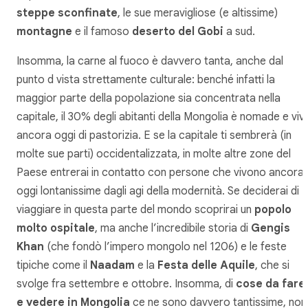
steppe sconfinate
, le sue meravigliose (e altissime)
montagne
e il famoso
deserto del Gobi
a sud.
Insomma, la carne al fuoco è davvero tanta, anche dal
punto d vista strettamente culturale: benché infatti la
maggior parte della popolazione sia concentrata nella
capitale, il 30% degli abitanti della Mongolia è nomade e viv
ancora oggi di pastorizia. E se la capitale ti sembrerà (in
molte sue parti) occidentalizzata, in molte altre zone del
Paese entrerai in contatto con persone che vivono ancora
oggi lontanissime dagli agi della modernità. Se deciderai di
viaggiare in questa parte del mondo scoprirai un
popolo
molto ospitale
, ma anche l’incredibile storia di
Gengis
Khan
(che fondò l’impero mongolo nel 1206) e le feste
tipiche come il
Naadam
e la
Festa delle Aquile
, che si
svolge fra settembre e ottobre. Insomma, di
cose da fare
e vedere in Mongolia
ce ne sono davvero tantissime, non