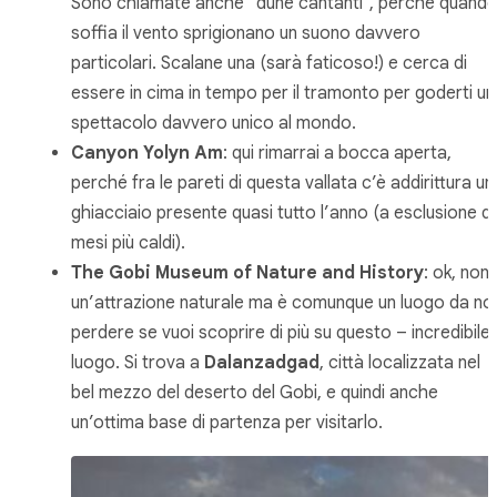
Sono chiamate anche “dune cantanti”, perché quand
soffia il vento sprigionano un suono davvero
particolari. Scalane una (sarà faticoso!) e cerca di
essere in cima in tempo per il tramonto per goderti u
spettacolo davvero unico al mondo.
Canyon Yolyn Am
: qui rimarrai a bocca aperta,
perché fra le pareti di questa vallata c’è addirittura un
ghiacciaio presente quasi tutto l’anno (a esclusione d
mesi più caldi).
The
Gobi Museum of Nature and History
: ok, non 
un’attrazione naturale ma è comunque un luogo da no
perdere se vuoi scoprire di più su questo – incredibile
luogo. Si trova a
Dalanzadgad
, città localizzata nel
bel mezzo del deserto del Gobi, e quindi anche
un’ottima base di partenza per visitarlo.