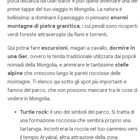
poca distanza da Ulan Bator e può quindi diventare una dell
prime tappe del tuo viaggio in Mongolia. La natura è
bellissima: a dominare il paesaggio ci pensano
enormi
montagne di pietra granitica
, i cui pendii sono ricoperti 
verdi foreste attraversate da fiumi e torrenti.
Qui potrai fare
escursioni
, magari a cavallo,
dormire in
una Ger
, ovvero la tenda tradizionale utilizzata dai popoli
nomadi della Mongolia, e ammirare le tantissime
stelle
alpine
che crescono lungo le pareti rocciose delle
montagne. Ti elenco qui sotto gli spot più importanti e
famosi del parco, che non possono mancare tra le cose da
vedere in Mongolia.
Turtle rock:
è uno dei simboli del parco. Si tratta di
una formazione rocciosa che sembra proprio una
tartaruga. Incontrerai la roccia nel tuo cammino vers
il tempio Aryabal, altra attrazione della zona.