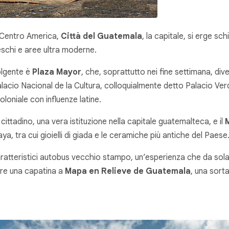
l Centro America,
Città del Guatemala
, la capitale, si erge sch
schi e aree ultra moderne.
volgente è
Plaza Mayor
, che, soprattutto nei fine settimana, di
lacio Nacional de la Cultura, colloquialmente detto Palacio Ve
oloniale con influenze latine.
ittadino, una vera istituzione nella capitale guatemalteca, e il
, tra cui gioielli di giada e le ceramiche più antiche del Paese
aratteristici autobus vecchio stampo, un’esperienza che da sola v
are una capatina a
Mapa en Relieve de Guatemala
, una sort