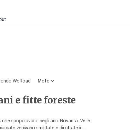
out
ondo WeRoad
Mete
ni e fitte foreste
 che spopolavano negli anni Novanta. Ve le
hiamate venivano smistate e dirottate in…