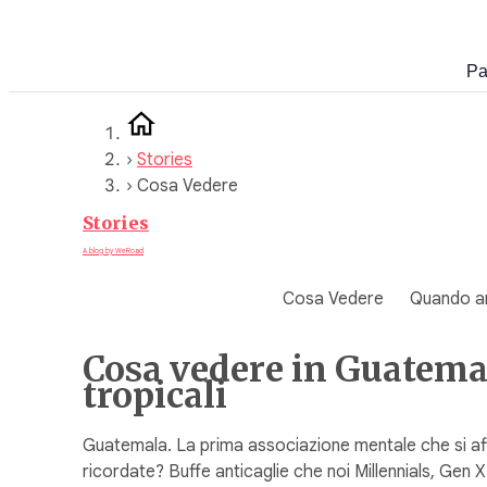
Vai
al
Pa
contenuto
›
Stories
›
Cosa Vedere
Stories
A blog by WeRoad
Cosa Vedere
Quando a
Cosa vedere in Guatemala
tropicali
Guatemala. La prima associazione mentale che si af
ricordate? Buffe anticaglie che noi Millennials, Gen