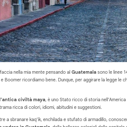
faccia nella mia mente pensando al
Guatemala
sono le linee 1
 X e Boomer ricordiamo bene. Dunque, per aggirare la legge le 
ll’antica civiltà maya
, è uno Stato ricco di storia nell’Americ
ama ricca di colori, idiomi, abitudini e suggestioni.
ltre a sbranare kaq’ík, enchilada e stufato di armadillo, conosc