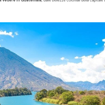
a vedere in Guatemala
, dalle bellezze coloniali della capitale