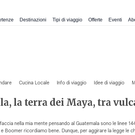
rtenze
Destinazioni
Tipi di viaggio
Offerte
Eventi
Ab
ndare
Cucina Locale
Info di viaggio
Idee di viaggio
M
, la terra dei Maya, tra vulca
faccia nella mia mente pensando al Guatemala sono le linee 144
 X e Boomer ricordiamo bene. Dunque, per aggirare la legge le c