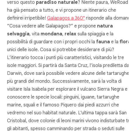
verso questo
paradiso naturale
? Niente paura, WeRoad
ha già pensato a tutto, e vi propone un itinerario che
definirei irripetibile!
Galapagos a 360°
risponde alla domand
“Cosa vedere alle Galapagos?” e propone
natura
selvaggia
, vita
mondana
,
relax
sulla spiaggia e la
possibilità di guardare con i propri occhi la
fauna
e la
flora
unici delle isole. Cosa si potrebbe desiderare di più?
L’itinerario tocca i punti più caratteristici, visitando le tre
isole maggiori. Si partirà da Santa Cruz, l’isola prediletta da
Darwin, dove sarà possibile vedere alcune delle tartarughe
più grandi del mondo. Successivamente, sarà la volta di
visitare Isla Isabela per esplorare il vulcano Sierra Negra e
conoscere le specie locali: pinguini, iguane, tartarughe
marine, squali e il famoso Piquero dai piedi azzurri che
vedremo nel suo habitat naturale. L’ultima tappa sarà San
Cristobal, dove colonie di leoni marini vivono indisturbate tr
gli abitanti, spesso camminando per strada o seduti sulle