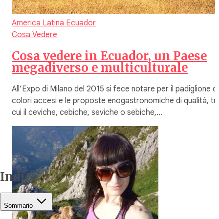
America Latina
Ecuador
Cosa Vedere
Cosa vedere in Ecuador, un Paese
megadiverso e multiculturale
All’Expo di Milano del 2015 si fece notare per il padiglione d
colori accesi e le proposte enogastronomiche di qualità, tr
cui il ceviche, cebiche, seviche o sebiche,…
Indice
Sommario