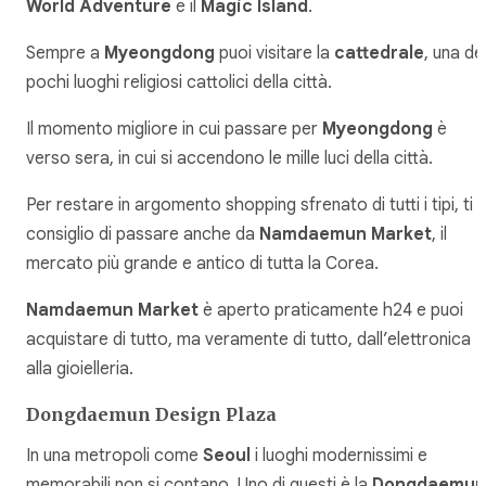
World Adventure
e il
Magic Island
.
Sempre a
Myeongdong
puoi visitare la
cattedrale
, una de
pochi luoghi religiosi cattolici della città.
Il momento migliore in cui passare per
Myeongdong
è
verso sera, in cui si accendono le mille luci della città.
Per restare in argomento shopping sfrenato di tutti i tipi, ti
consiglio di passare anche da
Namdaemun Market
, il
mercato più grande e antico di tutta la Corea.
Namdaemun Market
è aperto praticamente h24 e puoi
acquistare di tutto, ma veramente di tutto, dall’elettronica
alla gioielleria.
Dongdaemun Design Plaza
In una metropoli come
Seoul
i luoghi modernissimi e
memorabili non si contano. Uno di questi è la
Dongdaemun