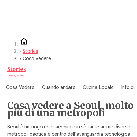
Vai
al
contenuto
›
Stories
›
Cosa Vedere
Stories
A blog by WeRoad
Cosa Vedere
Quando andare
Cucina Locale
Info di
Cosa vedere a Seoul, molto
più di una metropoli
Seoul è un luogo che racchiude in sè tante anime diverse:
metropoli caotica e centro dell’avanguardia tecnologica