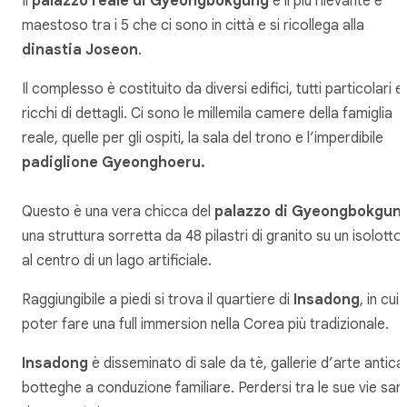
Il
palazzo reale di Gyeongbokgung
è il più rilevante e
maestoso tra i 5 che ci sono in città e si ricollega alla
dinastia Joseon
.
Il complesso è costituito da diversi edifici, tutti particolari e
ricchi di dettagli. Ci sono le millemila camere della famiglia
reale, quelle per gli ospiti, la sala del trono e l’imperdibile
padiglione Gyeonghoeru.
Questo è una vera chicca del
palazzo di Gyeongbokgun
una struttura sorretta da 48 pilastri di granito su un isolotto
al centro di un lago artificiale.
Raggiungibile a piedi si trova il quartiere di
Insadong
, in cui
poter fare una full immersion nella Corea più tradizionale.
Insadong
è disseminato di sale da tè, gallerie d’arte antica
botteghe a conduzione familiare. Perdersi tra le sue vie sar