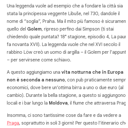
Una leggenda vuole ad esempio che a fondare la città sia
stata la principessa veggente Libuše, nel 730, dandole il
nome di “soglia”,
Praha
. Ma il mito più famoso è sicuramen
quello del
Golem
, ripreso perfino dai Simpson (ti stai
chiedendo quale puntata? 18° stagione, episodio 4,
La paur
fa novanta XVII
). La leggenda vuole che nel XVI secolo il
rabbino Löw creò un uomo di argilla – il Golem per l’appunt
– per servirsene come schiavo.
A questo aggiungiamo una
vita notturna che in Europa
non è seconda a nessuno
, con pub praticamente sempr
economici, dove bere un’ottima birra a uno o due euro (al
cambio). Durante la bella stagione, a questo si aggiungono i
locali e i bar lungo la
Moldova
, il fiume che attraversa Prag
Insomma, ci sono tantissime cose da fare e da vedere a
Praga
, soprattutto in soli 3 giorni! Per questo l’itinerario che