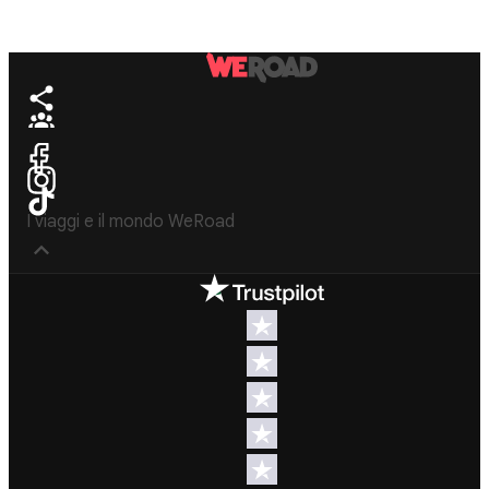
I viaggi e il mondo WeRoad
Destinazioni
Info & link utili (si
spera)
Viaggi di
gruppo Nord
Contatti
America
FAQ
Viaggi di
gruppo
Termini e
Centro
condizioni