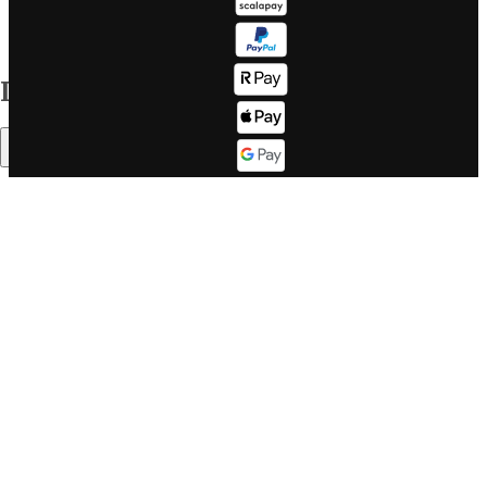
Tutte le
Sitemap
destinazioni
Corporate info
Il mondo WeRoad
Indice
Lavora con
Come
noi
funziona
Sommario
Lavora con
Fasce d'età
noi se sei un
Il buon
DEV
WeRoader
Corporate
Mood di
website
viaggio
LinkedIn
Cosa dicono
Twitter
di noi su
Trustpilot
Cos'è
Cosa dicono
WeRoad, ma
in un video
di noi su
Feefo
WeRoad Lovers