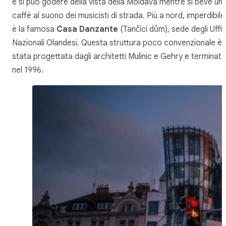
e si può godere della vista della Moldava mentre si beve un
caffè al suono dei musicisti di strada. Più a nord, imperdibile
è la famosa
Casa Danzante
(Tančící dům), sede degli Uffic
Nazionali Olandesi. Questa struttura poco convenzionale è
stata progettata dagli architetti Mulinic e Gehry e terminata
nel 1996.