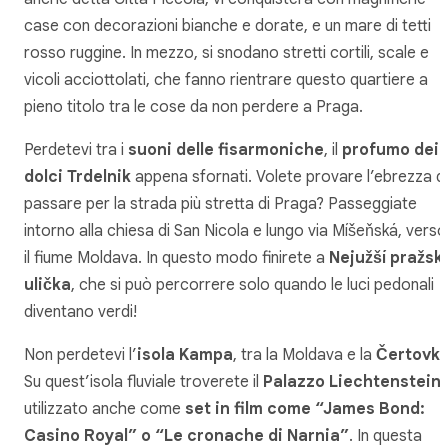
case con decorazioni bianche e dorate, e un mare di tetti
rosso ruggine. In mezzo, si snodano stretti cortili, scale e
vicoli acciottolati, che fanno rientrare questo quartiere a
pieno titolo tra le cose da non perdere a Praga.
Perdetevi tra i
suoni delle fisarmoniche
, il
profumo dei
dolci Trdelnik
appena sfornati. Volete provare l’ebrezza di
passare per la strada più stretta di Praga? Passeggiate
intorno alla chiesa di San Nicola e lungo via Míšeňská, verso
il fiume Moldava. In questo modo finirete a
Nejužší pražsk
ulička
, che si può percorrere solo quando le luci pedonali
diventano verdi!
Non perdetevi l’
isola Kampa
, tra la Moldava e la
Čertovka
Su quest’isola fluviale troverete il
Palazzo Liechtenstein
,
utilizzato anche come
set in film come “James Bond:
Casino Royal” o “Le cronache di Narnia”
. In questa