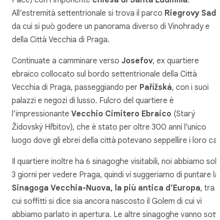
All’estremità settentrionale si trova il parco
Riegrovy Sad
da cui si può godere un panorama diverso di Vinohrady e
della Città Vecchia di Praga.
Continuate a camminare verso
Josefov
, ex quartiere
ebraico collocato sul bordo settentrionale della Città
Vecchia di Praga, passeggiando per
Pařížská
, con i suoi
palazzi e negozi di lusso. Fulcro del quartiere è
l’impressionante
Vecchio Cimitero Ebraico
(Starý
Židovský Hřbitov), che è stato per oltre 300 anni l’unico
luogo dove gli ebrei della città potevano seppellire i loro car
Il quartiere inoltre ha 6 sinagoghe visitabili, noi abbiamo sol
3 giorni per vedere Praga, quindi vi suggeriamo di puntare la
Sinagoga Vecchia-Nuova, la più antica d’Europa
, tra i
cui soffitti si dice sia ancora nascosto il Golem di cui vi
abbiamo parlato in apertura. Le altre sinagoghe vanno sott