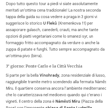
Dopo tutto questo tour a piedi vi siate assolutamente
meritati un’ottima cena tradizionale! La nostra seconda
tappa della guida su cosa vedere a praga in 3 giorni vi
suggerisce lo storico
U Fleků
(Kremenkova 11) per
assaporare gulasch, canederli, crauti, ma anche tante
opzioni di piatti vegetariani come lo smanezi syr, un
formaggio fritto accompagnato da verdure o anche la
zuppa di patate e funghi. Tutto sempre accompagnato da
un’ottima
pivo
(birra).
3° giorno: Ponte Carlo e la Città Vecchia
Si parte per la bella
Vinohrady
, zona residenziale di lusso,
raggiungibile tramite metro scendendo alla fermata Náměst
Míru. Il quartiere conserva ancora l’ambiente mediterraneo
che lo caratterizzava nel medioevo quando qui c’erano i
vigneti. Il centro della zona è
Náměstí Míru
(Piazza della
Pace) con l’imponente
chiesa di Santa Ludmilla
.