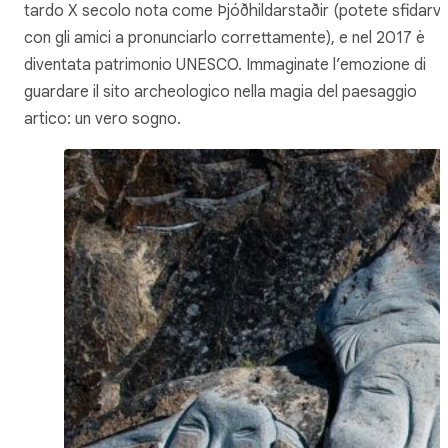
tardo X secolo nota come Þjóðhildarstaðir (potete sfidarvi
con gli amici a pronunciarlo correttamente), e nel 2017 è
diventata patrimonio UNESCO. Immaginate l’emozione di
guardare il sito archeologico nella magia del paesaggio
artico: un vero sogno.