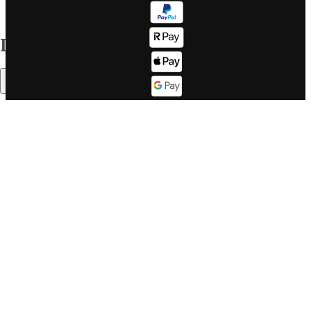
Sitemap
destinazioni
Corporate info
Il mondo WeRoad
Indice
Lavora con
Come
noi
funziona
Sommario
Lavora con
Fasce d'età
noi se sei un
Il buon
DEV
WeRoader
Corporate
Mood di
website
viaggio
LinkedIn
Cosa dicono
Twitter
di noi su
Trustpilot
Cos'è
Cosa dicono
WeRoad, ma
in un video
di noi su
Feefo
WeRoad Lovers
Community &