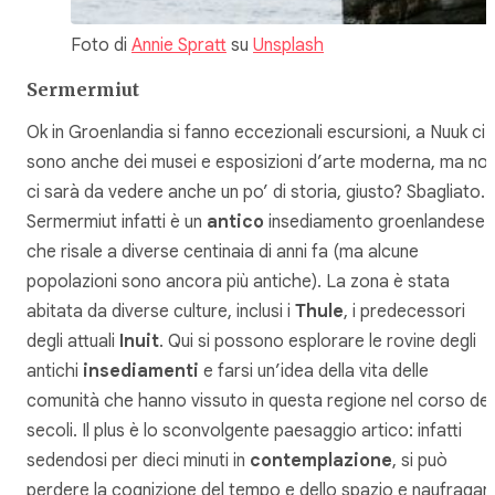
Foto di
Annie Spratt
su
Unsplash
Sermermiut
Ok in Groenlandia si fanno eccezionali escursioni, a Nuuk ci
sono anche dei musei e esposizioni d’arte moderna, ma no
ci sarà da vedere anche un po’ di storia, giusto? Sbagliato.
Sermermiut infatti è un
antico
insediamento groenlandese
che risale a diverse centinaia di anni fa (ma alcune
popolazioni sono ancora più antiche). La zona è stata
abitata da diverse culture, inclusi i
Thule
, i predecessori
degli attuali
Inuit
. Qui si possono esplorare le rovine degli
antichi
insediamenti
e farsi un’idea della vita delle
comunità che hanno vissuto in questa regione nel corso dei
secoli. Il plus è lo sconvolgente paesaggio artico: infatti
sedendosi per dieci minuti in
contemplazione
, si può
perdere la cognizione del tempo e dello spazio e naufragar