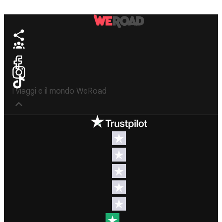
I viaggi e il mondo WeRoad
Destinazioni
Info & link utili (si
spera)
Viaggi di
gruppo Nord
Contatti
America
FAQ
Viaggi di
gruppo
Termini e
Centro
condizioni
America