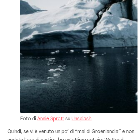
Foto di
Annie Spratt
su
Unsplash
Quindi, se vi è venuto un po’ di “mal di Groenlandia” e non
vedete l’ora di partire, ho un’ottima notizia: WeRoad