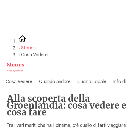
Vai
al
contenuto
›
Stories
›
Cosa Vedere
Stories
A blog by WeRoad
Cosa Vedere
Quando andare
Cucina Locale
Info di
Alla scoperta della
Groenlandia: cosa vedere e
cosa fare
Tra i vari meriti che ha il cinema, c’è quello di farti viaggiare