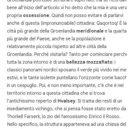
Groenlandia potrebbe sembrare superfluo, ma se ricordate
bene all’inizio dell’articolo vi ho detto che la mia è una vera
propria
ossessione
. Quindi non posso evitare di parlarvi
anche di questa (impronunciabile) cittadina: Qaqortoq! È la
città più grande della Groenlandia
meridionale
e la quarta
più grande del Paese, anche se la popolazione è
relativamente piccola rispetto ad altre città della
Groenlandia. Perché visitarla? Tanto per cominciare perché
tutta la zona intorno è di una
bellezza mozzafiato
: i
classici panorami nordici sposano il verde più vivido nei mes
estivi, e le tante isolette puntellano l’orizzonte come bacch
in un cespuglio. Poi, e non meno importante, c’è che è nel
territorio intorno a questa cittadina che si trova
l’antichissimo reperto di
Hvalsey
. Si tratta dei resti di un
insediamento vichingo, che si pensa fosse stato eretto da
Thorkell Farserk, lo zio del famosissimo Enrico il Rosso.
Nello specifico, la struttura apparteneva ad una chiesa del