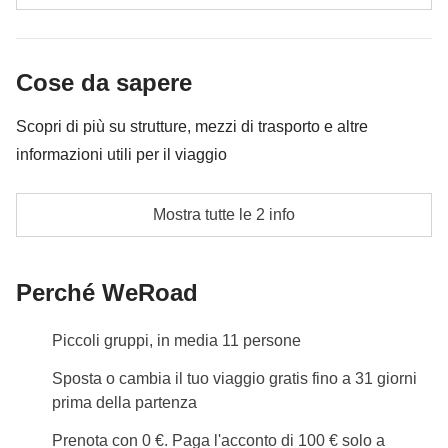
caso verrà restituita la differenza non utilizzata.
Le attività ed extra che tutti i partecipanti avranno
concordato di fare e la relativa quota parte del
Cose da sapere
coordinatore. Le attività pagate con la Cassa Comune
sono svolte da fornitori locali terzi e valgono le loro
Scopri di più su strutture, mezzi di trasporto e altre
condizioni; WeRoad non interviene nella gestione né
informazioni utili per il viaggio
assume responsabilità
Camera condivisa con altri partecipanti in hotel o
Mostra tutte le 2 info
appartamento
Info sulle camere private
Perché WeRoad
Vedi i dettagli
Piccoli gruppi, in media 11 persone
Sposta o cambia il tuo viaggio gratis fino a 31 giorni
prima della partenza
Prenota con 0 €. Paga l'acconto di 100 € solo a