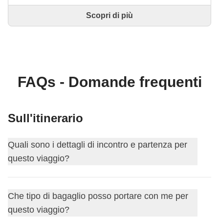
Scopri di più
Questo è un viaggio progettato e realizzato
interamente da un Coordinatore WeRoad esperto. Il
Coordinatore si occupa di tutto il viaggio: dalla
definizione dell'itinerario alla selezione delle
accommodation e delle esperienze in loco. Tramite
WeRoad potrai prenotare il viaggio e gestirlo nella
FAQs - Domande frequenti
tua area personale, come qualsiasi altro WeRoad.
Sull'itinerario
Quali sono i dettagli di incontro e partenza per
questo viaggio?
Questo viaggio inizia a
udine
. Il primo giorno ci
Che tipo di bagaglio posso portare con me per
incontriamo alle
16:00
.
questo viaggio?