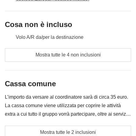
Cosa non è incluso
Volo A/R da/per la destinazione
Pasti e bevande dove non indicato
Mostra tutte le 4 non inclusioni
Tutti gli extra che vorrai acquistare e riuscirai ad
infilare nello zaino
Cassa comune
Tutto ciò che non è menzionato nella sezione "Cosa
è incluso"
L’importo da versare al coordinatore sarà di circa 35 euro.
La cassa comune viene utilizzata per coprire le attività
extra a cui tutto il gruppo vorrà partecipare, oltre ai servizi
qui indicati; per questo l’importo potrà variare e potrebbe
Cassa comune del coordinatore
essere necessario implementarla ulteriormente, in ogni
Mostra tutte le 2 inclusioni