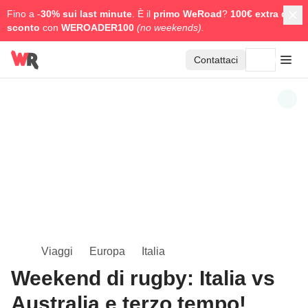
Fino a -
30% sui last minute
. È il
primo WeRoad
?
100€ extra di
sconto
con
WEROADER100
(no weekends).
Contattaci
Viaggi
Europa
Italia
Weekend di rugby: Italia vs
Australia e terzo tempo!