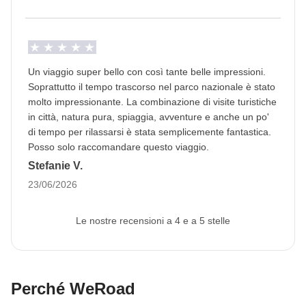
Passaporto
Per questo viaggio è
obbligatorio fornire
un'immagine del passaporto almeno 30 giorni
prima della partenza
e il passaporto deve
avere
Un viaggio super bello con così tante belle impressioni.
almeno 6 mesi di validità residua dal giorno di
Soprattutto il tempo trascorso nel parco nazionale è stato
rientro in Italia.
In questo modo possiamo proseguire
molto impressionante. La combinazione di visite turistiche
in città, natura pura, spiaggia, avventure e anche un po'
con la prenotazione di tutti i servizi del viaggio.
Se
di tempo per rilassarsi è stata semplicemente fantastica.
non viene fornita o il passaporto non rispetta la
Posso solo raccomandare questo viaggio.
validità, non possiamo prevedere la tua
Stefanie V.
partecipazione al viaggio.
L'immagine può essere
23/06/2026
caricata nell'area riservata a seguito della
prenotazione.
Le nostre recensioni a 4 e a 5 stelle
Info sulle camere private
Vedi i dettagli
Perché WeRoad