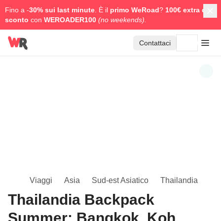
Fino a -
30% sui last minute
. È il
primo WeRoad
?
100€ extra di
sconto
con
WEROADER100
(no weekends).
Contattaci
Viaggi
Asia
Sud-est Asiatico
Thailandia
Thailandia Backpack
Summer: Bangkok, Koh