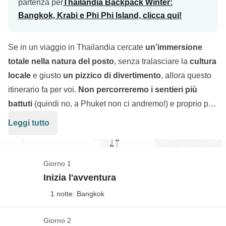
partenza per
Thailandia Backpack Winter:
Bangkok, Krabi e Phi Phi Island, clicca qui!
Se in un viaggio in Thailandia cercate
un’immersione
totale nella natura del posto
, senza tralasciare la
cultura
locale
e giusto
un pizzico di divertimento
, allora questo
itinerario fa per voi.
Non percorreremo i sentieri più
battuti
(quindi no, a Phuket non ci andremo!) e proprio per
questo resteremo ancora più colpiti e affascinati da questo
Leggi tutto
Paese. Non possiamo evitare
Bangkok
, che è un po’
l’
essenza della Thailandia
e del Sud Est Asiatico, ma non
ci restiamo a lungo: ci spostiamo quasi subito sulla costa,
Giorno 1
a
Chumphon
,
dove visitiamo il Parco Nazionale di Kui
Inizia l'avventura
Buri
, casa dell’elefante asiatico, e poi al
Parco Nazionale
1 notte: Bangkok
di Khao Sok
, la vera perla di questo viaggio. Qui
trascorriamo due giorni, totalmente immersi nella natura
Giorno 2
Il tuo WeRoad è ufficialmente iniziato!