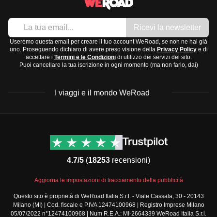
Stagione calda
: da marzo a giugno, con temperature
rispettoso, coprendo spalle e ginocchia.
Pantaloncini
che possono superare i 35°C.
Vestiti leggeri e traspiranti
Ricevi la newsletter
Stagione delle piogge
: da luglio a ottobre,
Un maglione o una felpa per le serate fresche
caratterizzata da piogge intense e temporali frequenti.
Useremo questa email per creare il tuo account WeRoad, se non ne hai già
Costume da bagno
uno. Proseguendo dichiaro di avere preso visione della
Privacy Policy
e di
Stagione fresca
: da novembre a febbraio, con
accettare i
Termini e le Condizioni
di utilizzo dei servizi del sito.
Scarpe:
Puoi cancellare la tua iscrizione in ogni momento (ma non farlo, dai)
temperature più miti, ideali per visitare il paese.
Sandali comodi
Il
periodo migliore per visitare la Thailandia
è durante la
Scarpe da trekking leggere
I viaggi e il mondo WeRoad
stagione fresca, quando il clima è più piacevole e le
Infradito per la spiaggia
precipitazioni sono minime.
Accessori e tecnologia:
Cappello o cappellino per proteggerti dal sole
Destinazioni
Info & link utili (si spera)
Occhiali da sole
Viaggi di gruppo Nord
Contatti
America
FAQ
Power bank
4.7/5
(
18253
recensioni)
Viaggi di gruppo Centro
Termini e condizioni
Adattatore universale
America
Condizioni generali
Macchina fotografica
Aggiorna le impostazioni di tracciamento della pubblicità
Viaggi di gruppo Sud
Modulo informativo
America
Articoli da toeletta e medicinali:
Questo sito è proprietà di WeRoad Italia S.r.l. - Viale Cassala, 30 - 20143
standard
Milano (MI) | Cod. fiscale e P.IVA 12474100968 | Registro Imprese Milano
Viaggi di gruppo Africa
Crema solare
Policy annullamento
05/07/2022 n°12474100968 | Num R.E.A.: MI-2664339 WeRoad Italia S.r.l.