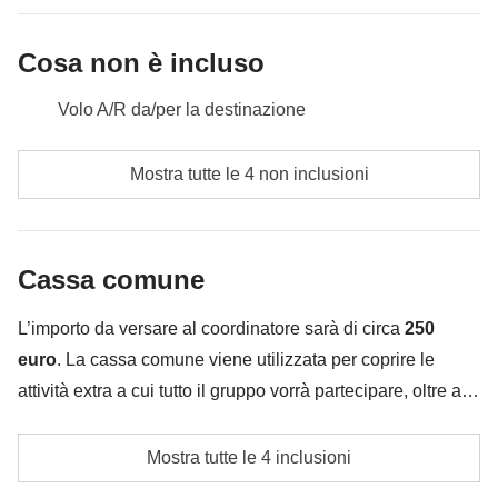
Cassa comune:
ingressi ed attività
il buon
cibo thailandese
(che ci avrà conquistati) e
Non incluso:
pasti e bevande
Cosa non è incluso
trascorrere del tempo tra di noi. Il viaggio è stato
intenso e torniamo a casa con lo zaino pieno di
Volo A/R da/per la destinazione
ricordi, brindiamo a tutte le emozioni che abbiamo
vissuto e condiviso!
Pasti e bevande dove non indicato
Mostra tutte le 4 non inclusioni
Tutti gli extra che vorrai acquistare e riuscirai ad
Incluso:
pernottamento con colazione
infilare nello zaino :)
Cassa comune:
attività, ingressi e trasporti
Non incluso:
pasti e bevande
Cassa comune
Tutto ciò che non è menzionato nella sezione "Cosa
è incluso"
L’importo da versare al coordinatore sarà di circa
250
euro
. La cassa comune viene utilizzata per coprire le
attività extra a cui tutto il gruppo vorrà partecipare, oltre ai
servizi qui indicati; per questo l’importo potrà variare e
Trasporti locali
potrebbe essere necessario implementarla ulteriormente,
Mostra tutte le 4 inclusioni
in ogni caso verrà restituita la differenza non utilizzata.
Cassa comune del coordinatore